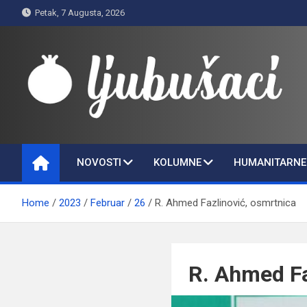
Skip
Petak, 7 Augusta, 2026
to
content
Ljubušaci
Svom voljenom gradu
NOVOSTI
KOLUMNE
HUMANITARNE 
Home
2023
Februar
26
R. Ahmed Fazlinović, osmrtnica
R. Ahmed Fa