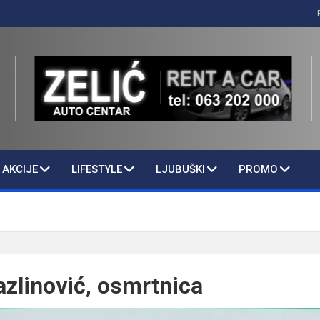
AKCIJE
LIFESTYLE
LJUBUŠKI
PROMO
zlinović, osmrtnica