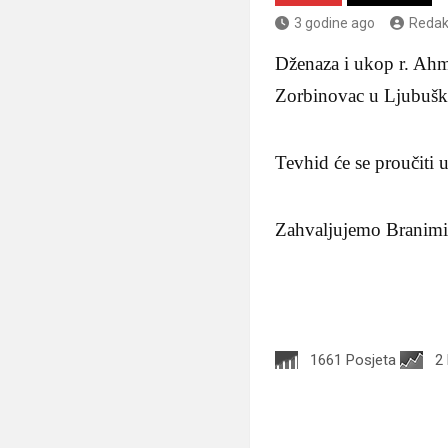
3 godine ago
Redak
Dženaza i ukop r. Ahm
Zorbinovac u Ljubuš
Tevhid će se proučiti u
Zahvaljujemo Branimir
1661 Posjeta
2