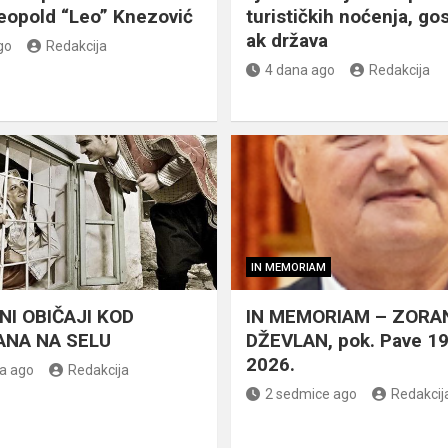
eopold “Leo” Knezović
turističkih noćenja, gos
ak država
go
Redakcija
4 dana ago
Redakcija
IN MEMORIAM
NI OBIČAJI KOD
IN MEMORIAM – ZORA
NA NA SELU
DŽEVLAN, pok. Pave 1
2026.
a ago
Redakcija
2 sedmice ago
Redakcij