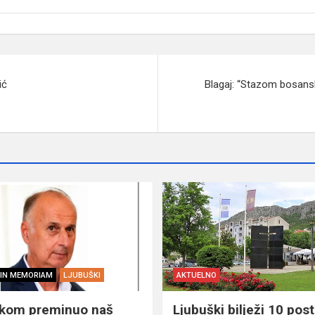
ić
Blagaj: “Stazom bosans
IN MEMORIAM
LJUBUŠKI
AKTUELNO
škom preminuo naš
Ljubuški bilježi 10 post