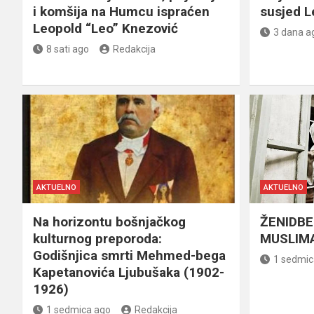
i komšija na Humcu ispraćen
susjed L
Leopold “Leo” Knezović
3 dana a
8 sati ago
Redakcija
AKTUELNO
AKTUELNO
Na horizontu bošnjačkog
ŽENIDBE
kulturnog preporoda:
MUSLIMA
Godišnjica smrti Mehmed-bega
1 sedmic
Kapetanovića Ljubušaka (1902-
1926)
1 sedmica ago
Redakcija