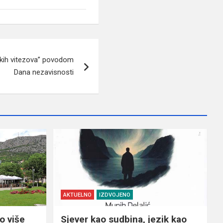
kih vitezova” povodom
Dana nezavisnosti
AKTUELNO
IZDVOJENO
o više
Sjever kao sudbina, jezik kao