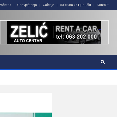
Početna
Obavještenja
Galerije
50 kruna za Ljubuški
Kontakt