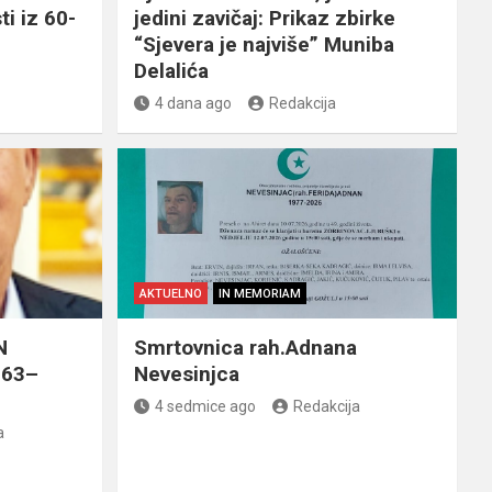
ti iz 60-
jedini zavičaj: Prikaz zbirke
“Sjevera je najviše” Muniba
Delalića
4 dana ago
Redakcija
AKTUELNO
IN MEMORIAM
N
Smrtovnica rah.Adnana
963–
Nevesinjca
4 sedmice ago
Redakcija
a