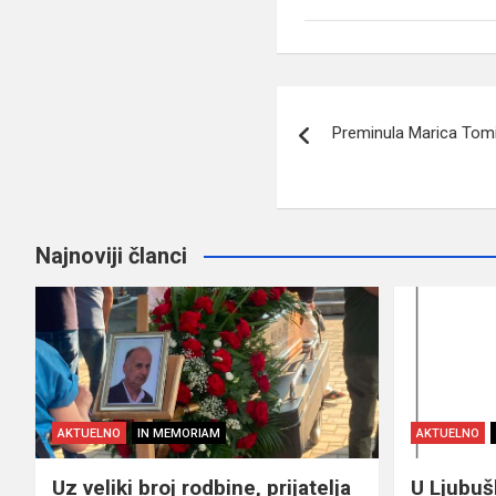
Navigacija
Preminula Marica Tom
članaka
Najnoviji članci
AKTUELNO
IN MEMORIAM
AKTUELNO
Uz veliki broj rodbine, prijatelja
U Ljubu