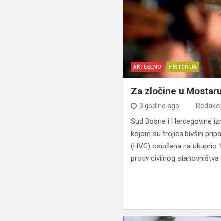
AKTUELNO
HISTORIJA
Za zločine u Mostaru
3 godine ago
Redakci
Sud Bosne i Hercegovine iz
kojom su trojica bivših pri
(HVO) osuđena na ukupno 1
protiv civilnog stanovništv