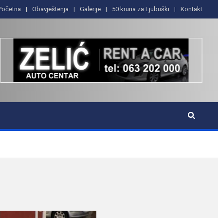
Početna
Obavještenja
Galerije
50 kruna za Ljubuški
Kontakt