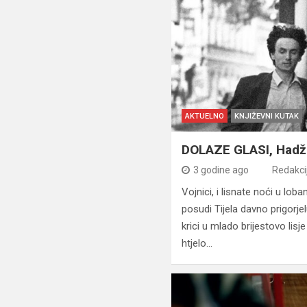
AKTUELNO
KNJIŽEVNI KUTAK
DOLAZE GLASI, Hadž
3 godine ago
Redakci
Vojnici, i lisnate noći u lo
posudi Tijela davno prigorjel
krici u mlado brijestovo lisje
htjelo…