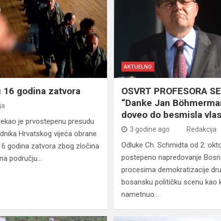
AKTUELNO
 16 godina zatvora
OSVRT PROFESORA SE
“Danke Jan Böhmerman
ja
doveo do besmisla vlast
rekao je prvostepenu presudu
3 godine ago
Redakcija
padnika Hrvatskog vijeća obrane
Odluke Ch. Schmidta od 2. okt
6 godina zatvora zbog zločina
postepeno napredovanje Bosne
a na području…
procesima demokratizacije druš
bosansku političku scenu kao ko
nametnuo…