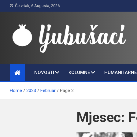
Skip
Četvrtak, 6 Augusta, 2026
to
content
Ljubušaci
Svom voljenom gradu
NOVOSTI
KOLUMNE
HUMANITARNE 
Home
2023
Februar
Page 2
Mjesec:
F