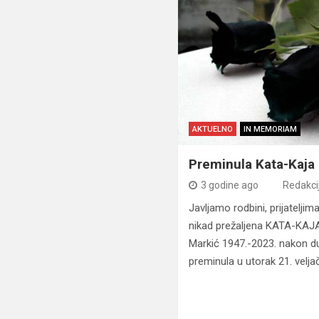
AKTUELNO
IN MEMORIAM
Preminula Kata-Kaja 
3 godine ago
Redakci
Javljamo rodbini, prijatelji
nikad prežaljena KATA-KAJ
Markić 1947.-2023. nakon d
preminula u utorak 21. velj