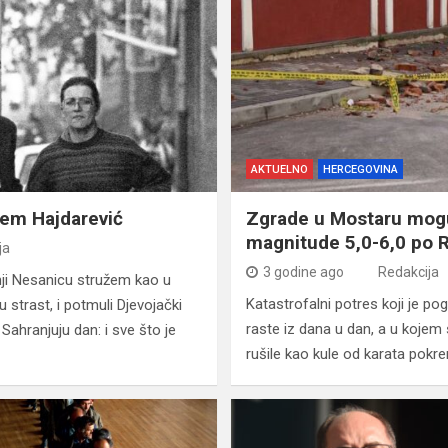
AKTUELNO
HERCEGOVINA
em Hajdarević
Zgrade u Mostaru mogu
magnitude 5,0-6,0 po 
ja
3 godine ago
Redakcija
banji Nesanicu stružem kao u
Katastrofalni potres koji je po
u strast, i potmuli Djevojački
raste iz dana u dan, a u kojem
 Sahranjuju dan: i sve što je
rušile kao kule od karata pokre