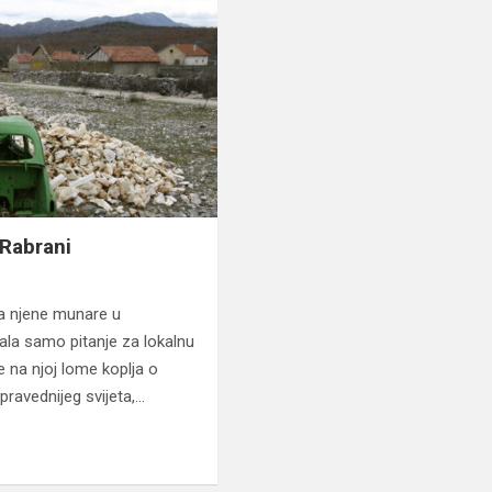
 Rabrani
ja njene munare u
ala samo pitanje za lokalnu
e na njoj lome koplja o
 pravednijeg svijeta,…