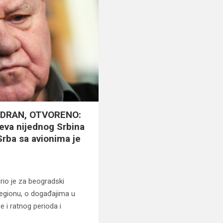
IDRAN, OTVORENO:
ajeva nijednog Srbina
Srba sa avionima je
io je za beogradski
 regionu, o događajima u
e i ratnog perioda i