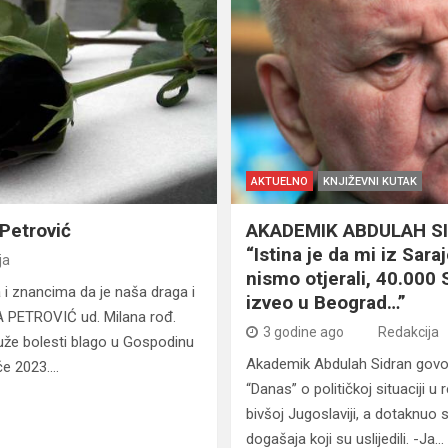
AKTUELNO
KNJIŽEVNI KUTAK
Petrović
AKADEMIK ABDULAH S
“Istina je da mi iz Sar
ja
nismo otjerali, 40.000 
ma i znancima da je naša draga i
izveo u Beograd…”
A PETROVIĆ ud. Milana rođ.
3 godine ago
Redakcija
uže bolesti blago u Gospodinu
Akademik Abdulah Sidran govor
ače 2023.…
“Danas” o političkoj situaciji u
bivšoj Jugoslaviji, a dotaknuo s
dogašaja koji su uslijedili. -Ja…