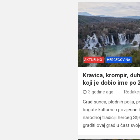
AKTUELNO
HERCEGOVINA
Kravica, krompir, du
koji je dobio ime po 
3 godine ago
Redakci
Grad sunca, plodnih polja, p
bogate kulturne i povijesne
narodnoj tradiciji herceg S
graditi ovaj grad u čast svo