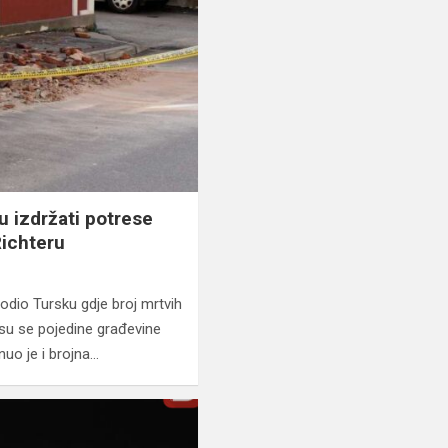
 izdržati potrese
Richteru
godio Tursku gdje broj mrtvih
 su se pojedine građevine
nuo je i brojna…