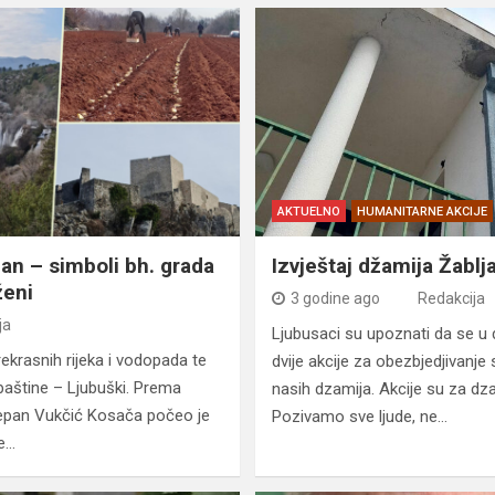
AKTUELNO
HUMANITARNE AKCIJE
han – simboli bh. grada
Izvještaj džamija Žablj
ženi
3 godine ago
Redakcija
ja
Ljubusaci su upoznati da se u 
rekrasnih rijeka i vodopada te
dvije akcije za obezbjedjivanje
 baštine – Ljubuški. Prema
nasih dzamija. Akcije su za dza
tjepan Vukčić Kosača počeo je
Pozivamo sve ljude, ne…
je…