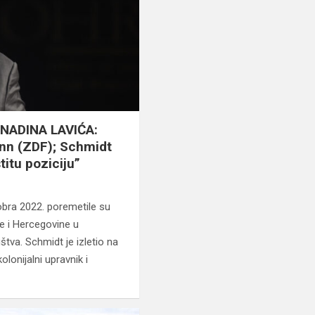
NADINA LAVIĆA:
n (ZDF); Schmidt
itu poziciju”
obra 2022. poremetile su
 i Hercegovine u
tva. Schmidt je izletio na
lonijalni upravnik i