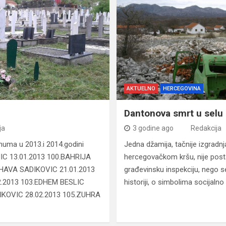
AKTUELNO
HERCEGOVINA
Dantonova smrt u selu
ja
3 godine ago
Redakcija
uma u 2013.i 2014.godini
Jedna džamija, tačnije izgradn
IC 13.01.2013 100.BAHRIJA
hercegovačkom kršu, nije post
.HAVA SADIKOVIC 21.01.2013
građevinsku inspekciju, nego s
.2013 103.EDHEM BESLIC
historiji, o simbolima socijalno
DIKOVIC 28.02.2013 105.ZUHRA