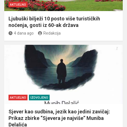
AKTUELNO
Ljubuški bilježi 10 posto više turističkih
noćenja, gosti iz 60-ak država
4 dana ago
Redakcija
AKTUELNO
IZDVOJENO
Sjever kao sudbina, jezik kao jedini zavičaj:
Prikaz zbirke “Sjevera je najviše” Muniba
Delalića