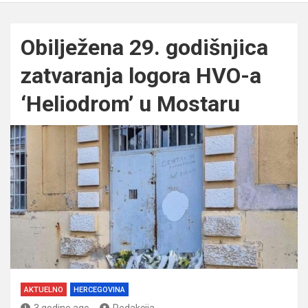
Obilježena 29. godišnjica
zatvaranja logora HVO-a
‘Heliodrom’ u Mostaru
AKTUELNO
HERCEGOVINA
3 godine ago
Redakcija