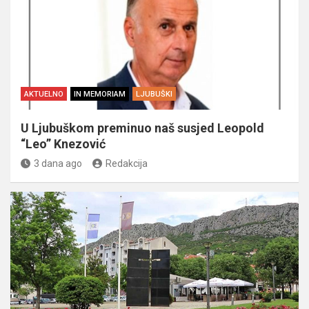
AKTUELNO
IN MEMORIAM
LJUBUŠKI
U Ljubuškom preminuo naš susjed Leopold
“Leo” Knezović
3 dana ago
Redakcija