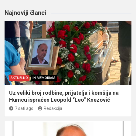
Najnoviji članci
AKTUELNO
IN MEMORIAM
Uz veliki broj rodbine, prijatelja i komšija na
Humcu ispraćen Leopold “Leo” Knezović
7 sati ago
Redakcija