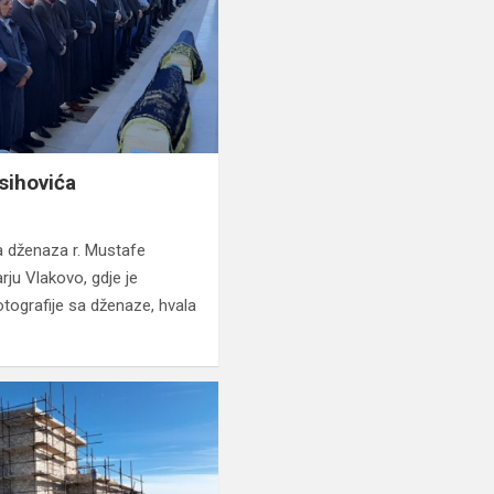
sihovića
na dženaza r. Mustafe
u Vlakovo, gdje je
otografije sa dženaze, hvala