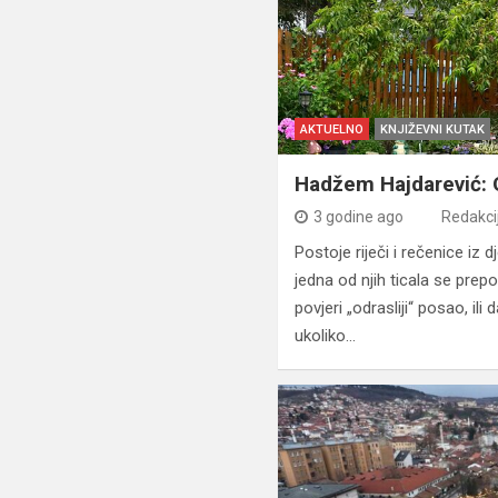
AKTUELNO
KNJIŽEVNI KUTAK
Hadžem Hajdarević: 
3 godine ago
Redakci
Postoje riječi i rečenice iz d
jedna od njih ticala se pr
povjeri „odrasliji“ posao, ili
ukoliko…