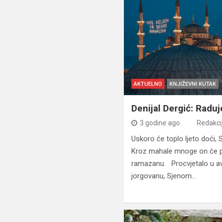
AKTUELNO
KNJIŽEVNI KUTAK
Denijal Dergić: Rad
3 godine ago
Redakci
Uskoro će toplo ljeto doći,
Kroz mahale mnoge on će p
ramazanu. Procvjetalo u avl
jorgovanu, Sjenom…