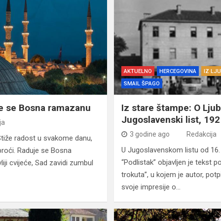
AKTUELNO
HERCEGOVINA
IZ LJ
SMAIL ŠPAGO
uje se Bosna ramazanu
Iz stare štampe: O Lju
Jugoslavenski list, 192
ja
3 godine ago
Redakcija
 Stiže radost u svakome danu,
U Jugoslavenskom listu od 16. j
roći. Raduje se Bosna
“Podlistak” objavljen je tekst
iji cvijeće, Sad zavidi zumbul
trokuta”, u kojem je autor, potp
svoje impresije o…