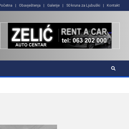
Početna
Obavještenja
Galerije
50 kruna za Ljubuški
Kontakt