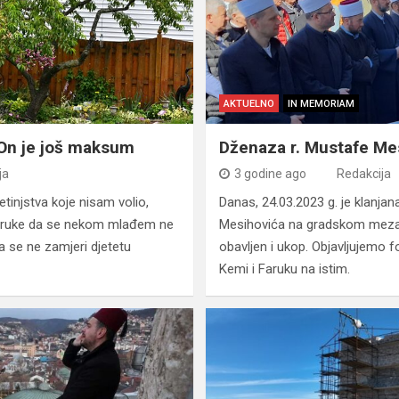
AKTUELNO
IN MEMORIAM
On je još maksum
Dženaza r. Mustafe Me
ja
3 godine ago
Redakcija
jetinjstva koje nisam volio,
Danas, 24.03.2023 g. je klanja
eporuke da se nekom mlađem ne
Mesihovića na gradskom mezarj
 da se ne zamjeri djetetu
obavljen i ukop. Objavljujemo f
Kemi i Faruku na istim.