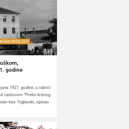
UBUŠKE PROŠLOSTI
buškom,
1. godine
una 1921. godine, u rubrici
 pod naslovom “Preko kršnog
isan kao Triglavski, opisao