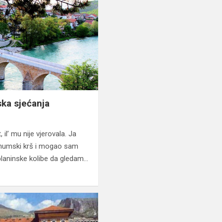
ka sjećanja
 il’ mu nije vjerovala. Ja
humski krš i mogao sam
planinske kolibe da gledam…