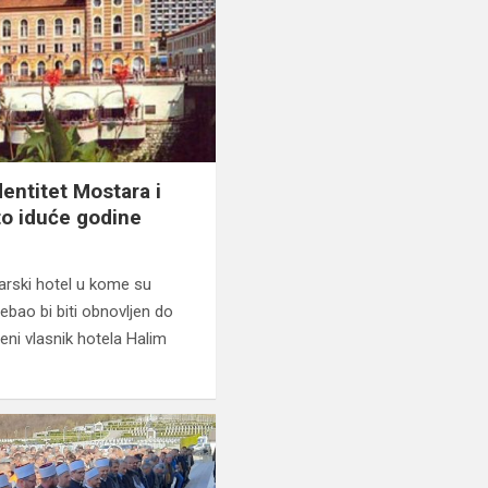
dentitet Mostara i
to iduće godine
arski hotel u kome su
trebao bi biti obnovljen do
Feni vlasnik hotela Halim