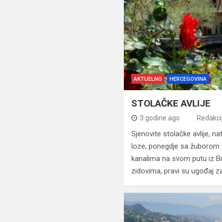
AKTUELNO
HERCEGOVINA
STOLAČKE AVLIJE
3 godine ago
Redakci
Sjenovite stolačke avlije, n
loze, ponegdje sa žuborom 
kanalima na svom putu iz Br
zidovima, pravi su ugođaj z