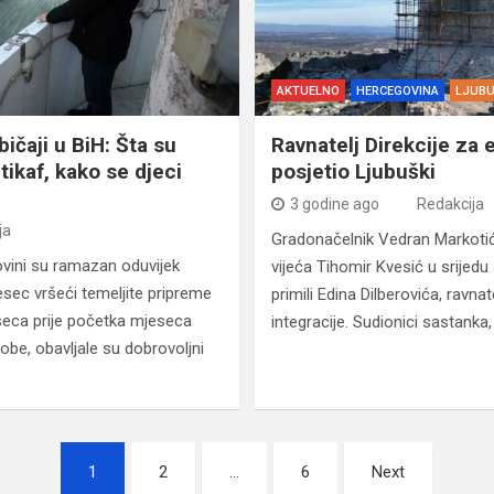
AKTUELNO
HERCEGOVINA
LJUBU
ičaji u BiH: Šta su
Ravnatelj Direkcije za 
tikaf, kako se djeci
posjetio Ljubuški
3 godine ago
Redakcija
ja
Gradonačelnik Vedran Markotić
ovini su ramazan oduvijek
vijeća Tihomir Kvesić u srijed
esec vršeći temeljite pripreme
primili Edina Dilberovića, ravna
seca prije početka mjeseca
integracije. Sudionici sastanka
obe, obavljale su dobrovoljni
1
2
…
6
Next