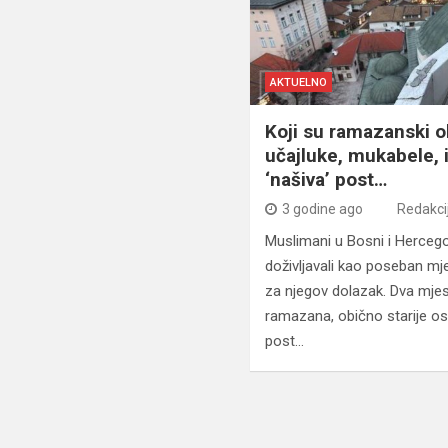
AKTUELNO
Koji su ramazanski ob
učajluke, mukabele, i
‘našiva’ post…
3 godine ago
Redakci
Muslimani u Bosni i Herceg
doživljavali kao poseban mj
za njegov dolazak. Dva mje
ramazana, obično starije os
post…
Navigacija