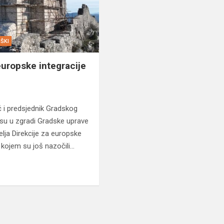
ŠKI
europske integracije
 i predsjednik Gradskog
u su u zgradi Gradske uprave
telja Direkcije za europske
, kojem su još nazočili…