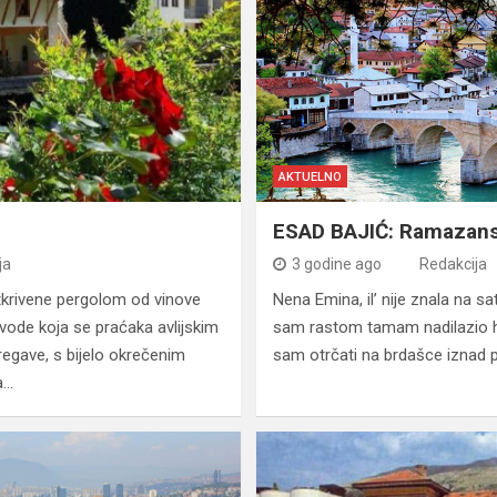
AKTUELNO
ESAD BAJIĆ: Ramazans
ja
3 godine ago
Redakcija
atkrivene pergolom od vinove
Nena Emina, il’ nije znala na sat,
vode koja se praćaka avlijskim
sam rastom tamam nadilazio 
egave, s bijelo okrečenim
sam otrčati na brdašce iznad 
a…