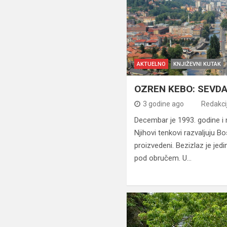
AKTUELNO
KNJIŽEVNI KUTAK
OZREN KEBO: SEVDA
3 godine ago
Redakci
Decembar je 1993. godine i 
Njihovi tenkovi razvaljuju Bo
proizvedeni. Bezizlaz je jed
pod obručem. U…