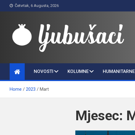
Skip
Četvrtak, 6 Augusta, 2026
to
content
Ljubušaci
Svom voljenom gradu
NOVOSTI
KOLUMNE
HUMANITARNE 
Home
2023
Mart
Mjesec:
M