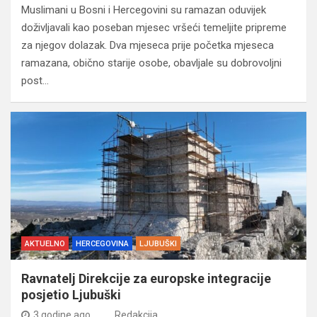
Muslimani u Bosni i Hercegovini su ramazan oduvijek
doživljavali kao poseban mjesec vršeći temeljite pripreme
za njegov dolazak. Dva mjeseca prije početka mjeseca
ramazana, obično starije osobe, obavljale su dobrovoljni
post…
AKTUELNO
HERCEGOVINA
LJUBUŠKI
Ravnatelj Direkcije za europske integracije
posjetio Ljubuški
3 godine ago
Redakcija