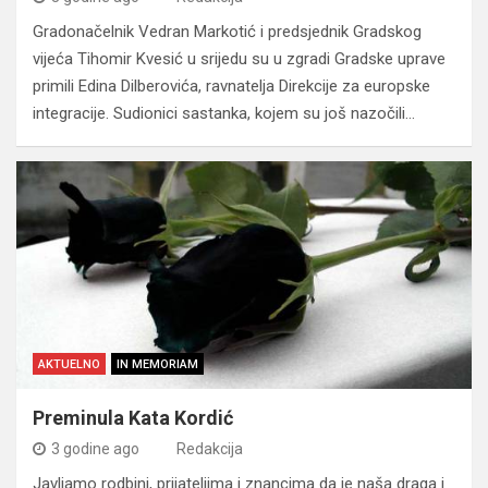
Gradonačelnik Vedran Markotić i predsjednik Gradskog
vijeća Tihomir Kvesić u srijedu su u zgradi Gradske uprave
primili Edina Dilberovića, ravnatelja Direkcije za europske
integracije. Sudionici sastanka, kojem su još nazočili…
AKTUELNO
IN MEMORIAM
Preminula Kata Kordić
3 godine ago
Redakcija
Javljamo rodbini, prijateljima i znancima da je naša draga i