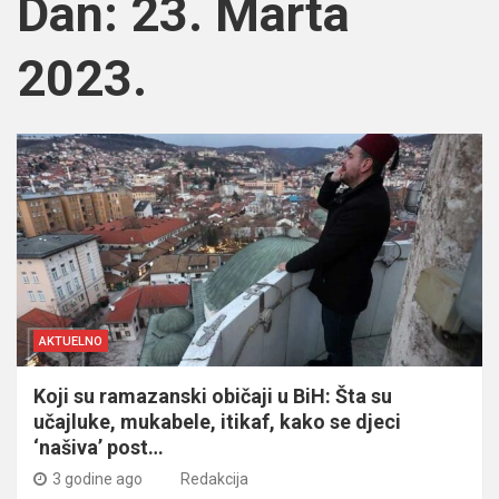
Dan:
23. Marta
2023.
AKTUELNO
Koji su ramazanski običaji u BiH: Šta su
učajluke, mukabele, itikaf, kako se djeci
‘našiva’ post…
3 godine ago
Redakcija