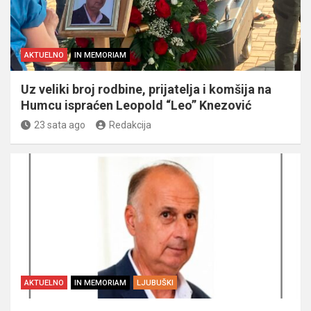
AKTUELNO
IN MEMORIAM
Uz veliki broj rodbine, prijatelja i komšija na
Humcu ispraćen Leopold “Leo” Knezović
23 sata ago
Redakcija
AKTUELNO
IN MEMORIAM
LJUBUŠKI