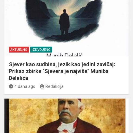
AKTUELNO
IZDVOJENO
Sjever kao sudbina, jezik kao jedini zavičaj:
Prikaz zbirke “Sjevera je najviše” Muniba
Delalića
4 dana ago
Redakcija