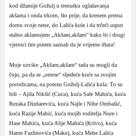
kod džamije Gožulj u trenutku oglašavanja
akšama i onda trkom, što prije, da krenem prema
domu svoje nene, do Lalića kule i da trčeći usput
stalno aklamujem „Akšam,akšam“ kako bi i drugi
vjernici tim putem saznali da je vrijeme iftara!
Moje uzvike „Akšam,akšam“ tada su mogli da
čuju, pa da se „omrse“ sljedeće kuće sa svojim
porodicama, na potezu Gožulj-Lalića kula: To su
bili – Ajiša Nikšić (Cuca), kuća Safe Mahića, kuća
Rezaka Dizdarevića, kuća Najle i Nibe Ombašić,
kuća Razije Mahić, kuća mojih roditelja Nure i
Hase Mahića, kuća Alije Mahića (Krivo), kuća
Hame Fazlinovića (Make), kuća Mehe Lalića