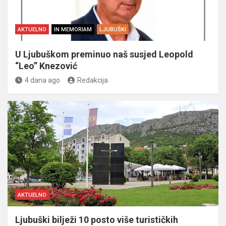
AKTUELNO
IN MEMORIAM
LJUBUŠKI
U Ljubuškom preminuo naš susjed Leopold
“Leo” Knezović
4 dana ago
Redakcija
AKTUELNO
Ljubuški bilježi 10 posto više turističkih