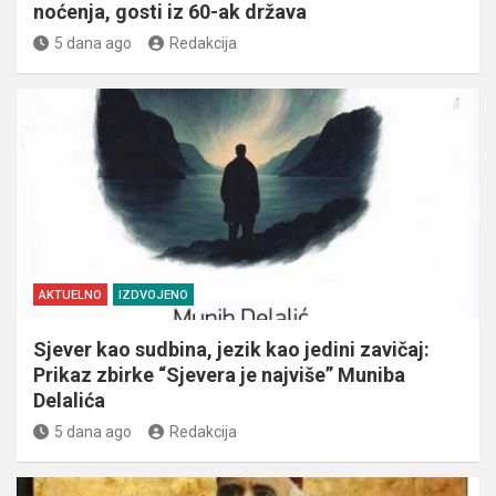
noćenja, gosti iz 60-ak država
5 dana ago
Redakcija
AKTUELNO
IZDVOJENO
Sjever kao sudbina, jezik kao jedini zavičaj:
Prikaz zbirke “Sjevera je najviše” Muniba
Delalića
5 dana ago
Redakcija