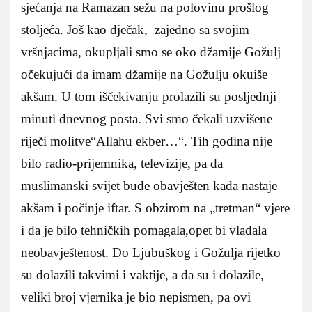
sjećanja na Ramazan sežu na polovinu prošlog
stoljeća. Još kao dječak, zajedno sa svojim
vršnjacima, okupljali smo se oko džamije Gožulj
očekujući da imam džamije na Gožulju okuiše
akšam. U tom iščekivanju prolazili su posljednji
minuti dnevnog posta. Svi smo čekali uzvišene
riječi molitve“Allahu ekber…“. Tih godina nije
bilo radio-prijemnika, televizije, pa da
muslimanski svijet bude obavješten kada nastaje
akšam i počinje iftar. S obzirom na „tretman“ vjere
i da je bilo tehničkih pomagala,opet bi vladala
neobavještenost. Do Ljubuškog i Gožulja rijetko
su dolazili takvimi i vaktije, a da su i dolazile,
veliki broj vjernika je bio nepismen, pa ovi