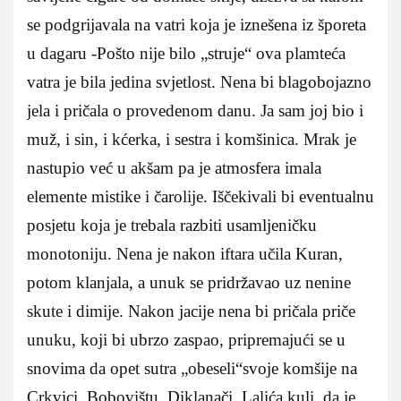
se podgrijavala na vatri koja je iznešena iz šporeta
u dagaru -Pošto nije bilo „struje“ ova plamteća
vatra je bila jedina svjetlost. Nena bi blagobojazno
jela i pričala o provedenom danu. Ja sam joj bio i
muž, i sin, i kćerka, i sestra i komšinica. Mrak je
nastupio već u akšam pa je atmosfera imala
elemente mistike i čarolije. Iščekivali bi eventualnu
posjetu koja je trebala razbiti usamljeničku
monotoniju. Nena je nakon iftara učila Kuran,
potom klanjala, a unuk se pridržavao uz nenine
skute i dimije. Nakon jacije nena bi pričala priče
unuku, koji bi ubrzo zaspao, pripremajući se u
snovima da opet sutra „obeseli“svoje komšije na
Crkvici, Bobovištu, Diklanači, Lalića kuli, da je