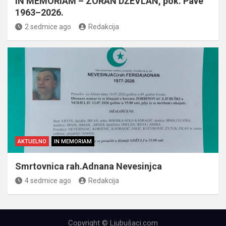
IN MEMORIAM – ZORAN DŽEVLAN, pok. Pave
1963–2026.
2 sedmice ago
Redakcija
AKTUELNO
IN MEMORIAM
Smrtovnica rah.Adnana Nevesinjca
4 sedmice ago
Redakcija
Copyright © Ljubušaci.com