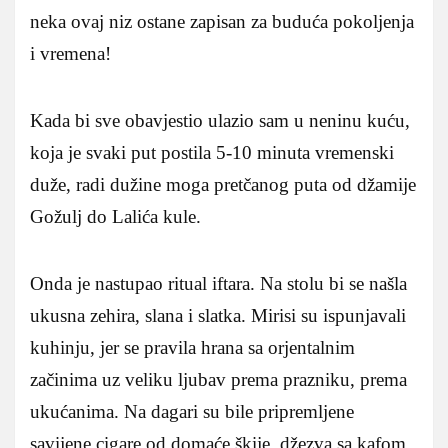
neka ovaj niz ostane zapisan za buduća pokoljenja
i vremena!
Kada bi sve obavjestio ulazio sam u neninu kuću,
koja je svaki put postila 5-10 minuta vremenski
duže, radi dužine moga pretčanog puta od džamije
Gožulj do Lalića kule.
Onda je nastupao ritual iftara. Na stolu bi se našla
ukusna zehira, slana i slatka. Mirisi su ispunjavali
kuhinju, jer se pravila hrana sa orjentalnim
začinima uz veliku ljubav prema prazniku, prema
ukućanima. Na dagari su bile pripremljene
savijene cigare od domaće škije, džezva sa kafom