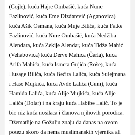
(Cojle), kuća Hajre Ombašić, kuća Nune
Fazlinović, kuća Eme Dizdarević (Aganovica)
kuća Ašik Osmana, kuća Muje Bilića, kuća Fatke
Fazlinović, kuća Nure Ombašić, kuća Nedžiba
Alendara, kuća Zekije Alendar, kuća Tidže Mahić
(Vehabovica) kuća Derve Mahića (Čarla), kuća
Arifa Mahića, kuća Ismeta Gujića (Roše), kuća
Husage Bilića, kuća Bećira Lalića, kuća Sulejmana
i Hase Mujkića, kuća Avde Lalića (Cuni), kuća
Hamida Lalića, kuća Alije Mujkića, kuća Alije
Lalića (Dolar) i na kraju kuća Habibe Lalić. To je
bio niz kuća nosilaca i članova njihovih porodica.
Džematlije na Gožulju znaju da danas na ovom
potezu skoro da nema muslimanskih vjernika ali