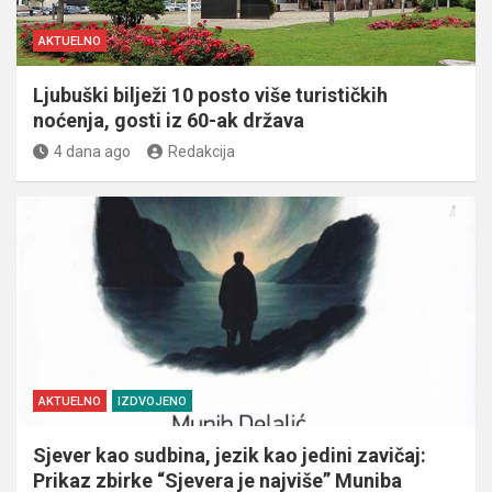
AKTUELNO
Ljubuški bilježi 10 posto više turističkih
noćenja, gosti iz 60-ak država
4 dana ago
Redakcija
AKTUELNO
IZDVOJENO
Sjever kao sudbina, jezik kao jedini zavičaj:
Prikaz zbirke “Sjevera je najviše” Muniba