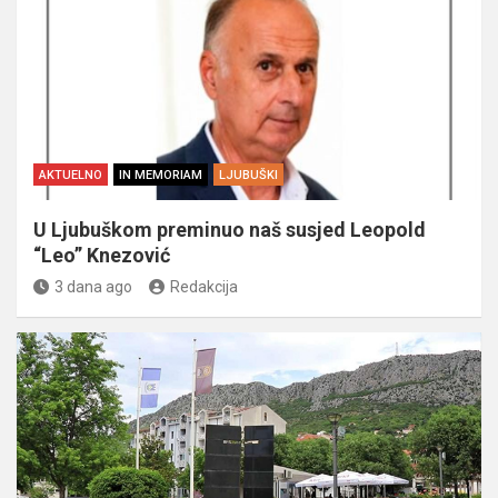
AKTUELNO
IN MEMORIAM
LJUBUŠKI
U Ljubuškom preminuo naš susjed Leopold
“Leo” Knezović
3 dana ago
Redakcija