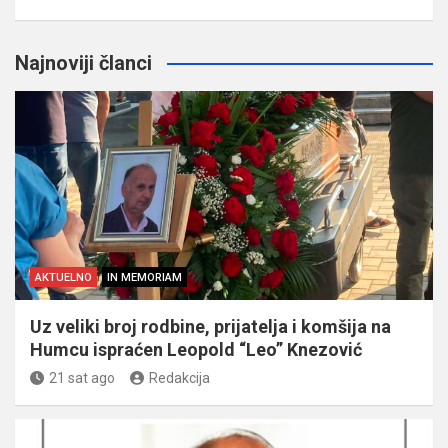
Najnoviji članci
AKTUELNO
IN MEMORIAM
Uz veliki broj rodbine, prijatelja i komšija na
Humcu ispraćen Leopold “Leo” Knezović
21 sat ago
Redakcija