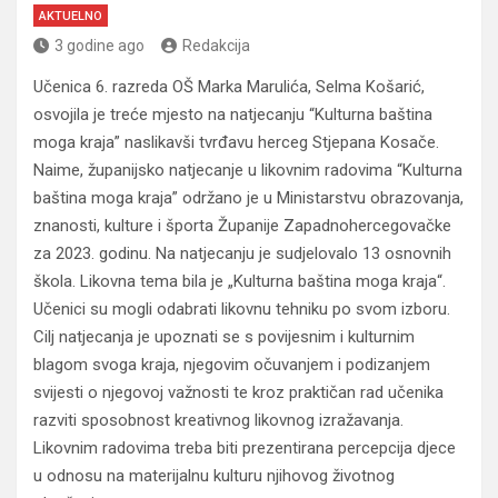
AKTUELNO
3 godine ago
Redakcija
Učenica 6. razreda OŠ Marka Marulića, Selma Košarić,
osvojila je treće mjesto na natjecanju “Kulturna baština
moga kraja” naslikavši tvrđavu herceg Stjepana Kosače.
Naime, županijsko natjecanje u likovnim radovima “Kulturna
baština moga kraja” održano je u Ministarstvu obrazovanja,
znanosti, kulture i športa Županije Zapadnohercegovačke
za 2023. godinu. Na natjecanju je sudjelovalo 13 osnovnih
škola. Likovna tema bila je „Kulturna baština moga kraja“.
Učenici su mogli odabrati likovnu tehniku po svom izboru.
Cilj natjecanja je upoznati se s povijesnim i kulturnim
blagom svoga kraja, njegovim očuvanjem i podizanjem
svijesti o njegovoj važnosti te kroz praktičan rad učenika
razviti sposobnost kreativnog likovnog izražavanja.
Likovnim radovima treba biti prezentirana percepcija djece
u odnosu na materijalnu kulturu njihovog životnog