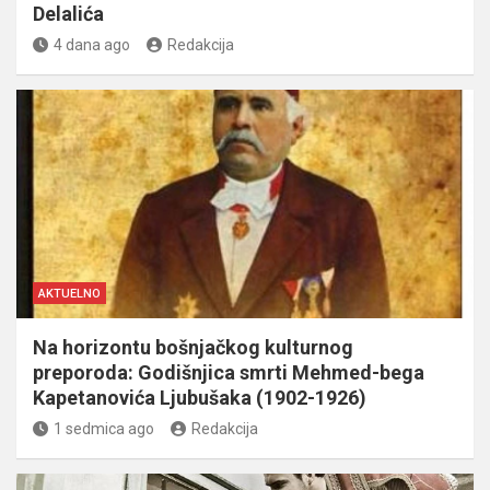
Delalića
4 dana ago
Redakcija
AKTUELNO
Na horizontu bošnjačkog kulturnog
preporoda: Godišnjica smrti Mehmed-bega
Kapetanovića Ljubušaka (1902-1926)
1 sedmica ago
Redakcija