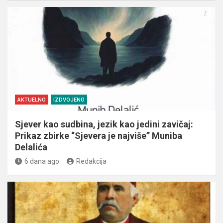
AKTUELNO
IZDVOJENO
Sjever kao sudbina, jezik kao jedini zavičaj:
Prikaz zbirke “Sjevera je najviše” Muniba
Delalića
6 dana ago
Redakcija