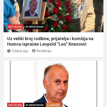
AKTUELNO
IN MEMORIAM
Uz veliki broj rodbine, prijatelja i komšija na
Humcu ispraćen Leopold “Leo” Knezović
3 dana ago
Redakcija
AKTUELNO
IN MEMORIAM
LJUBUŠKI