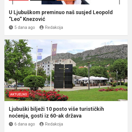
U Ljubuškom preminuo naš susjed Leopold
“Leo” Knezović
5 dana ago
Redakcija
AKTUELNO
Ljubuški bilježi 10 posto više turističkih
noćenja, gosti iz 60-ak država
6 dana ago
Redakcija