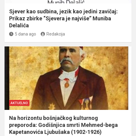
Sjever kao sudbina, jezik kao jedini zavičaj:
Prikaz zbirke “Sjevera je najviše” Muniba
Delalića
5 dana ago
Redakcija
AKTUELNO
Na horizontu bošnjačkog kulturnog
preporoda: Godišnjica smrti Mehmed-bega
Kapetanovića Ljubušaka (1902-1926)