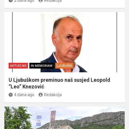
2 dana ago
Redakcija
AKTUELNO
IN MEMORIAM
LJUBUŠKI
U Ljubuškom preminuo naš susjed Leopold
“Leo” Knezović
4 dana ago
Redakcija