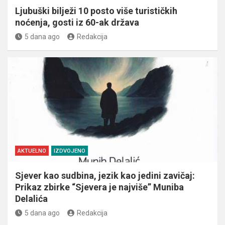
Ljubuški bilježi 10 posto više turističkih
noćenja, gosti iz 60-ak država
5 dana ago
Redakcija
AKTUELNO
IZDVOJENO
Sjever kao sudbina, jezik kao jedini zavičaj:
Prikaz zbirke “Sjevera je najviše” Muniba
Delalića
5 dana ago
Redakcija