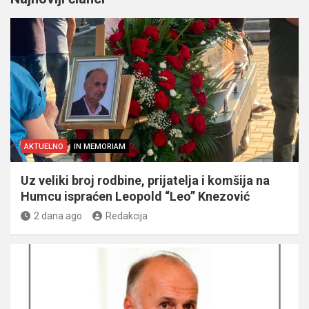
AKTUELNO
IN MEMORIAM
Uz veliki broj rodbine, prijatelja i komšija na
Humcu ispraćen Leopold “Leo” Knezović
2 dana ago
Redakcija