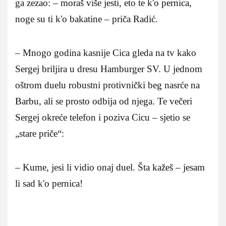
ga zezao: – moraš više jesti, eto te k'o pernica,
noge su ti k'o bakatine – priča Radić.
– Mnogo godina kasnije Cica gleda na tv kako
Sergej briljira u dresu Hamburger SV. U jednom
oštrom duelu robustni protivnički beg nasrće na
Barbu, ali se prosto odbija od njega. Te večeri
Sergej okreće telefon i poziva Cicu – sjetio se
„stare priče“:
– Kume, jesi li vidio onaj duel. Šta kažeš – jesam
li sad k'o pernica!