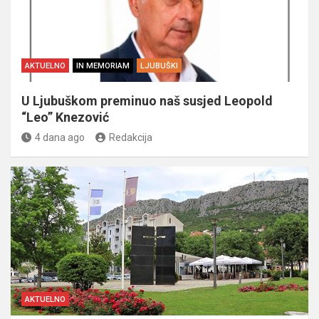
AKTUELNO
IN MEMORIAM
LJUBUŠKI
U Ljubuškom preminuo naš susjed Leopold
“Leo” Knezović
4 dana ago
Redakcija
AKTUELNO