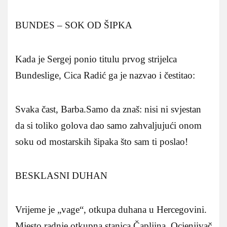
BUNDES – SOK OD ŠIPKA
Kada je Sergej ponio titulu prvog strijelca
Bundeslige, Cica Radić ga je nazvao i čestitao:
Svaka čast, Barba.Samo da znaš: nisi ni svjestan
da si toliko golova dao samo zahvaljujući onom
soku od mostarskih šipaka što sam ti poslao!
BESKLASNI DUHAN
Vrijeme je „vage“, otkupa duhana u Hercegovini.
Mjesto radnje otkupna stanica Čapljina. Ocjenjivač