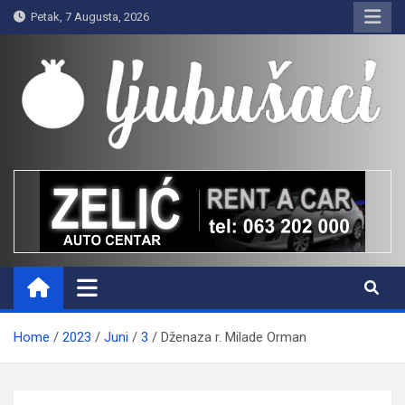
Skip
Petak, 7 Augusta, 2026
to
content
Ljubušaci
Svom voljenom gradu
Home
2023
Juni
3
Dženaza r. Milade Orman