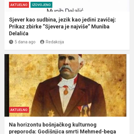
AKTUELNO
IZDVOJENO
Sjever kao sudbina, jezik kao jedini zavičaj:
Prikaz zbirke “Sjevera je najviše” Muniba
Delalića
5 dana ago
Redakcija
AKTUELNO
Na horizontu bošnjačkog kulturnog
preporoda: Godišnjica smrti Mehmed-bega