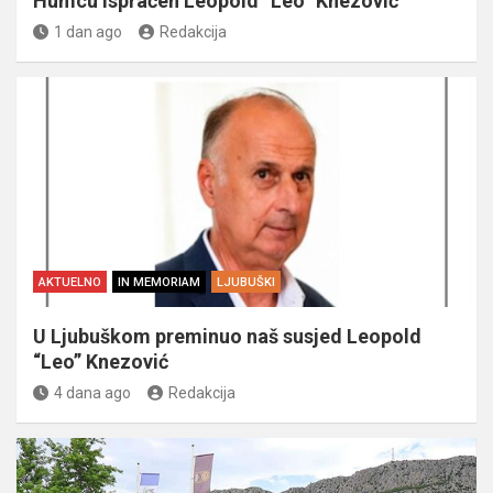
Humcu ispraćen Leopold “Leo” Knezović
1 dan ago
Redakcija
AKTUELNO
IN MEMORIAM
LJUBUŠKI
U Ljubuškom preminuo naš susjed Leopold
“Leo” Knezović
4 dana ago
Redakcija