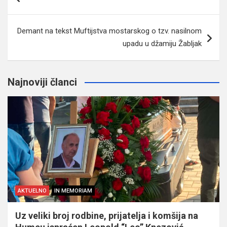
članaka
Demant na tekst Muftijstva mostarskog o tzv. nasilnom
upadu u džamiju Žabljak
Najnoviji članci
AKTUELNO
IN MEMORIAM
Uz veliki broj rodbine, prijatelja i komšija na