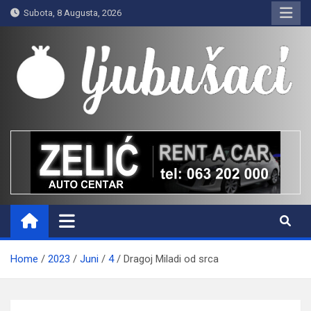
Skip
Subota, 8 Augusta, 2026
to
content
Ljubušaci
Svom voljenom gradu
Home
2023
Juni
4
Dragoj Miladi od srca