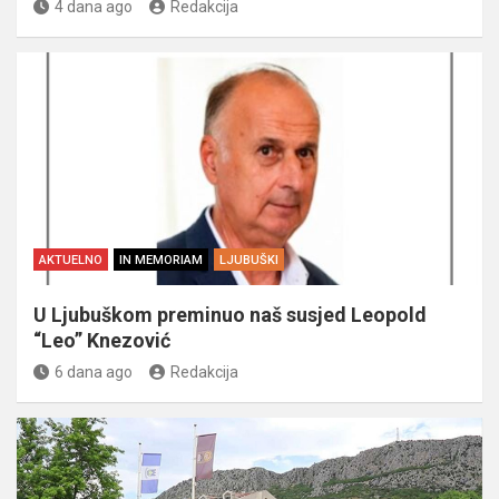
4 dana ago
Redakcija
AKTUELNO
IN MEMORIAM
LJUBUŠKI
U Ljubuškom preminuo naš susjed Leopold
“Leo” Knezović
6 dana ago
Redakcija