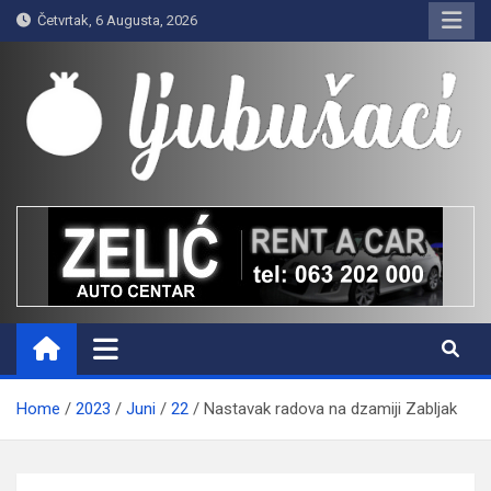
Skip
Četvrtak, 6 Augusta, 2026
to
content
Ljubušaci
Svom voljenom gradu
Home
2023
Juni
22
Nastavak radova na dzamiji Zabljak