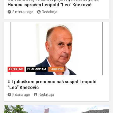
Humcu ispraćen Leopold “Leo” Knezović
8 minuta ago
Redakcija
AKTUELNO
IN MEMORIAM
LJUBUŠKI
U Ljubuškom preminuo naš susjed Leopold
“Leo” Knezović
2 dana ago
Redakcija