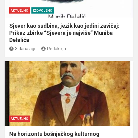
AKTUELNO
IZDVOJENO
Sjever kao sudbina, jezik kao jedini zavičaj:
Prikaz zbirke “Sjevera je najviše” Muniba
Delalića
3 dana ago
Redakcija
AKTUELNO
Na horizontu bošnjačkog kulturnog