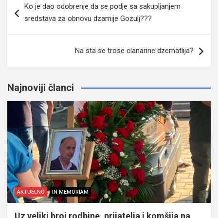
Ko je dao odobrenje da se podje sa sakupljanjem
članaka
sredstava za obnovu dzamije Gozulj???
Na sta se trose clanarine dzematlija?
Najnoviji članci
AKTUELNO
IN MEMORIAM
Uz veliki broj rodbine, prijatelja i komšija na