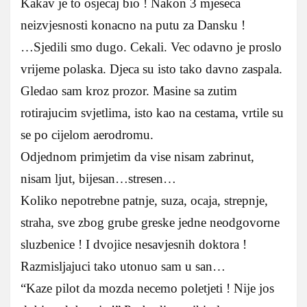
Kakav je to osjecaj bio ! Nakon 3 mjeseca
neizvjesnosti konacno na putu za Dansku !
…Sjedili smo dugo. Cekali. Vec odavno je proslo
vrijeme polaska. Djeca su isto tako davno zaspala.
Gledao sam kroz prozor. Masine sa zutim
rotirajucim svjetlima, isto kao na cestama, vrtile su
se po cijelom aerodromu.
Odjednom primjetim da vise nisam zabrinut,
nisam ljut, bijesan…stresen…
Koliko nepotrebne patnje, suza, ocaja, strepnje,
straha, sve zbog grube greske jedne neodgovorne
sluzbenice ! I dvojice nesavjesnih doktora !
Razmisljajuci tako utonuo sam u san…
“Kaze pilot da mozda necemo poletjeti ! Nije jos