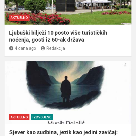
AKTUELNO
Ljubuški bilježi 10 posto više turističkih
noćenja, gosti iz 60-ak država
4 dana ago
Redakcija
AKTUELNO
IZDVOJENO
Sjever kao sudbina, jezik kao jedini zavičaj: