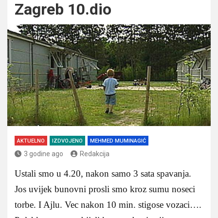
Zagreb 10.dio
AKTUELNO
IZDVOJENO
MEHMED MUMINAGIĆ
3 godine ago
Redakcija
Ustali smo u 4.20, nakon samo 3 sata spavanja.
Jos uvijek bunovni prosli smo kroz sumu noseci
torbe. I Ajlu. Vec nakon 10 min. stigose vozaci….