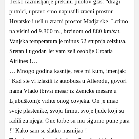
Tesko razmisljanje prekinu pilotov glas: “dragi
putnici, upravo smo napustili zracni prostor
Hrvatske i usli u zracni prostor Madjarske. Letimo
na visini od 9.860 m., brzinom od 880 km/sat.
Vanjska temperatura je minus 52 stupnja celziusa.
Sretan i ugodan let vam zeli osoblje Croatia
Airlines !…
… Mnogo godina kasnije, rece mi kum, imenjak:
“Kad ste vi izlazili iz autobusa u Allerødu, govori
nama Vlado (bivsi mesar iz Zenicke mesare u
Ljubuškom): vidite onog covjeka. On je imao
svoje plastenike, svoju firmu, svoje ljude koji su
radili za njega. One torbe su mu sigurno pune para
!” Kako sam se slatko nasmijao !