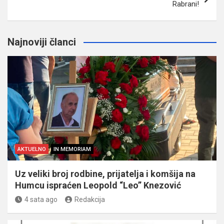
Rabrani!
Najnoviji članci
AKTUELNO
IN MEMORIAM
Uz veliki broj rodbine, prijatelja i komšija na
Humcu ispraćen Leopold “Leo” Knezović
4 sata ago
Redakcija