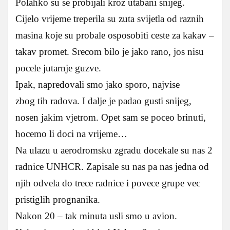
Polahko su se probijali kroz utabani snijeg.
Cijelo vrijeme treperila su zuta svijetla od raznih
masina koje su probale osposobiti ceste za kakav –
takav promet. Srecom bilo je jako rano, jos nisu
pocele jutarnje guzve.
Ipak, napredovali smo jako sporo, najvise
zbog tih radova. I dalje je padao gusti snijeg,
nosen jakim vjetrom. Opet sam se poceo brinuti,
hocemo li doci na vrijeme…
Na ulazu u aerodromsku zgradu docekale su nas 2
radnice UNHCR. Zapisale su nas pa nas jedna od
njih odvela do trece radnice i povece grupe vec
pristiglih prognanika.
Nakon 20 – tak minuta usli smo u avion.