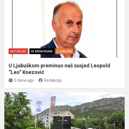
AKTUELNO
IN MEMORIAM
LJUBUŠKI
U Ljubuškom preminuo naš susjed Leopold
“Leo” Knezović
3 dana ago
Redakcija