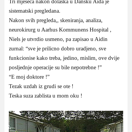
Tri mjeseca nakon dolaska u Dansku Aida je
sistematski pregledana.
Nakon svih pregleda,, skeniranja, analiza,
neurokirurg u Aarhus Kommunens Hospital ,
Niels je utvrdio usmeno, pa zapisao u Aidin
zurnal: “sve je prilicno dobro uradjeno, sve
funkcionise kako treba, jedino, mislim, ove dvije
posljednje operacije su bile nepotrebne !”
“E moj doktore !”
Tezak uzdah iz grudi se ote !
Teska suza zablista u mom oku !