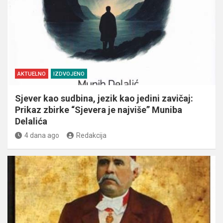
AKTUELNO
IZDVOJENO
Sjever kao sudbina, jezik kao jedini zavičaj:
Prikaz zbirke “Sjevera je najviše” Muniba
Delalića
4 dana ago
Redakcija