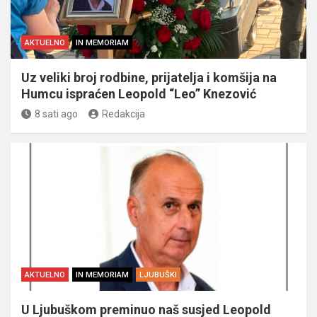
AKTUELNO
IN MEMORIAM
Uz veliki broj rodbine, prijatelja i komšija na
Humcu ispraćen Leopold “Leo” Knezović
8 sati ago
Redakcija
AKTUELNO
IN MEMORIAM
LJUBUŠKI
U Ljubuškom preminuo naš susjed Leopold