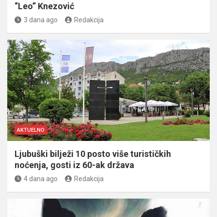
“Leo” Knezović
3 dana ago
Redakcija
AKTUELNO
Ljubuški bilježi 10 posto više turističkih
noćenja, gosti iz 60-ak država
4 dana ago
Redakcija