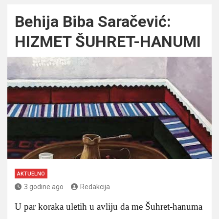
Behija Biba Saračević:
HIZMET ŠUHRET-HANUMI
AKTUELNO
3 godine ago
Redakcija
U par koraka uletih u avliju da me Šuhret-hanuma