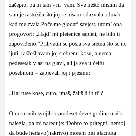
začepio, pa ni tam’- ni ‘vam. Sve nešto mislim da
sam je rastužila što joj se nisam odazvala odmah
kad me zvala.Poče me glođat’ savjest, utom’ ona
progovori: „Hajd’ mi pletenice sapleti, ne bilo ti
zapoviđeno.“Prihvatih se posla sva sretna što se ne
ljuti, raščešljavam joj srebrenu kosu, a nema
pedesetak vlasi na glavi, ali ja sva u ćeifu
posebnom – zapjevah joj i pjesmu:
„Haj ruse kose, curo, imaš, žališ li ih ti“?
Ona sa svih svojih osamdeset devet godina u ašk
nalegla, pa mi naređuje:“Dobro to pritegni, nemoj
da bude herlavo(nakrivo) moram biti glacnuta