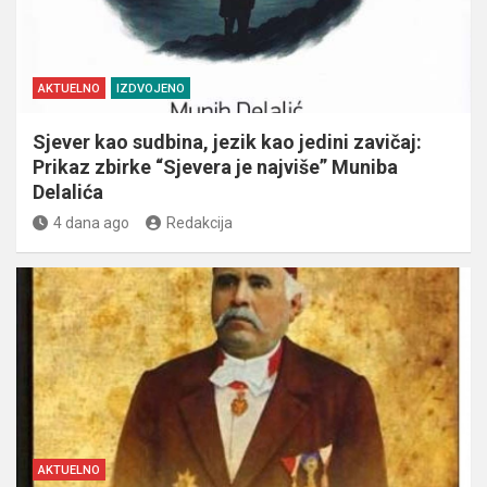
AKTUELNO
IZDVOJENO
Sjever kao sudbina, jezik kao jedini zavičaj:
Prikaz zbirke “Sjevera je najviše” Muniba
Delalića
4 dana ago
Redakcija
AKTUELNO