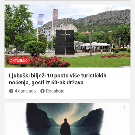
AKTUELNO
Ljubuški bilježi 10 posto više turističkih
noćenja, gosti iz 60-ak država
4 dana ago
Redakcija