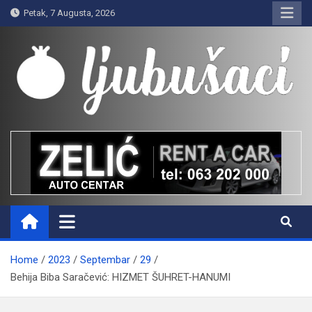
Skip
Petak, 7 Augusta, 2026
to
content
Ljubušaci
Svom voljenom gradu
Home
2023
Septembar
29
Behija Biba Saračević: HIZMET ŠUHRET-HANUMI