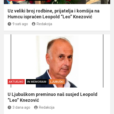
Uz veliki broj rodbine, prijatelja i komšija na
Humcu ispraćen Leopold “Leo” Knezović
9 sati ago
Redakcija
AKTUELNO
IN MEMORIAM
LJUBUŠKI
U Ljubuškom preminuo naš susjed Leopold
“Leo” Knezović
3 dana ago
Redakcija