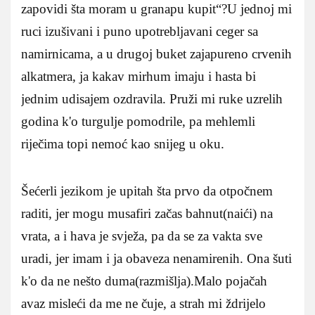
zapovidi šta moram u granapu kupit“?U jednoj mi
ruci izušivani i puno upotrebljavani ceger sa
namirnicama, a u drugoj buket zajapureno crvenih
alkatmera, ja kakav mirhum imaju i hasta bi
jednim udisajem ozdravila. Pruži mi ruke uzrelih
godina k'o turgulje pomodrile, pa mehlemli
riječima topi nemoć kao snijeg u oku.
Šećerli jezikom je upitah šta prvo da otpočnem
raditi, jer mogu musafiri začas bahnut(naići) na
vrata, a i hava je svježa, pa da se za vakta sve
uradi, jer imam i ja obaveza nenamirenih. Ona šuti
k'o da ne nešto duma(razmišlja).Malo pojačah
avaz misleći da me ne čuje, a strah mi ždrijelo