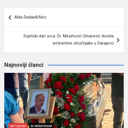
Navigacija
Alda Radaelli:Noc
članaka
Svjetski dan srca: Dr. Mesihović-Dinarević dovela
eminentne stručnjake u Sarajevo
Najnoviji članci
AKTUELNO
IN MEMORIAM