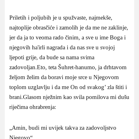
Priletih i poljubih je u spužvaste, najmekše,
najtoplije obrasčiće i zamolih je da me ne zaklinje,
jer da ja to veoma rado činim, a sve u ime Boga i
njegovih ha'irli nagrada i da nas sve u svojoj
ljepoti grije, da bude sa nama svima
zadovoljan.Eto, teta Šuhret-hanumo, ja drhtavom
željom želim da boravi moje srce u Njegovom
toplom uzglavlju i da me On od svakog’ zla štiti i
brani.Glasom nježnim kao svila pomilova mi dušu
riječima ohrabrenja:
„Amin, budi mi uvijek takva za zadovoljstvo
Njegovo“.