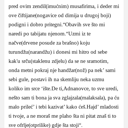
pred ovim zendil(imućnim) musafirima, i deder mi
ove čiftijane(nogavice od dimija u drugoj boji)
podigni i dobro pritegni.“Obavih sve što mi
naredi po tabijatu njenom.“Uzmi iz te
načve(drvene posude za brašno) koju
turundžu(narandžu) i donesi mi hitro od sebe
kak'u srču(staklenu zdjelu) da se ne sramotim,
onda metni pokraj nje handžar(nož) pa nek’ sami
sebi gule, postavi ih na skemliju neka uzmu
koliko im srce ‘ište.De ti,Adnanovce, to sve uredi,
nešto sam ti bona ja sva zglajzala(malaksala), pa ću
malo prileć’ i tebi kazivat’ kako ćeš.Hajd’ mladosti
ti tvoje, a ne moraš me plaho šta ni pitat znaš ti to
sve ofrlje(otprilike) gdje šta stoji“.