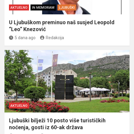
AKTUELNO
IN MEMORIAM
LJUBUŠKI
U Ljubuškom preminuo naš susjed Leopold
“Leo” Knezović
5 dana ago
Redakcija
AKTUELNO
Ljubuški bilježi 10 posto više turističkih
noćenja, gosti iz 60-ak država