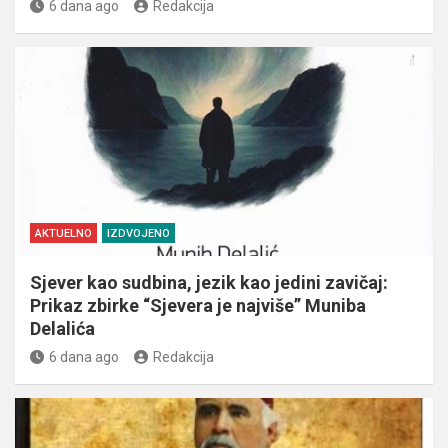
6 dana ago
Redakcija
AKTUELNO
IZDVOJENO
Sjever kao sudbina, jezik kao jedini zavičaj:
Prikaz zbirke “Sjevera je najviše” Muniba
Delalića
6 dana ago
Redakcija