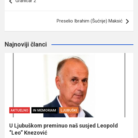
Granicar 2
članaka
Preselio Ibrahim (Šućrije) Maksić
Najnoviji članci
AKTUELNO
IN MEMORIAM
LJUBUŠKI
U Ljubuškom preminuo naš susjed Leopold
“Leo” Knezović