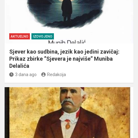
AKTUELNO
IZDVOJENO
Sjever kao sudbina, jezik kao jedini zavičaj:
Prikaz zbirke “Sjevera je najviše” Muniba
Delalića
3 dana ago
Redakcija