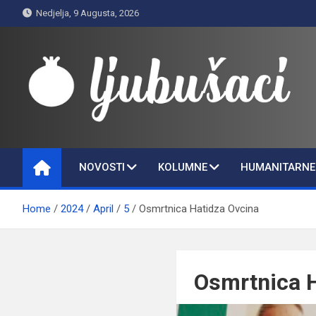
Skip
Nedjelja, 9 Augusta, 2026
to
content
Ljubušaci
Svom voljenom gradu
NOVOSTI
KOLUMNE
HUMANITARNE 
Home
2024
April
5
Osmrtnica Hatidza Ovcina
Osmrtnica H