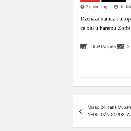
2 godine ago
Redak
Dzenaza namaz i ukop 
ce biti u haremu Zorb
1859 Posjeta
2
Navigacija
Misao 24. dana Muba
članaka
NEODLOŽNOG POSLA