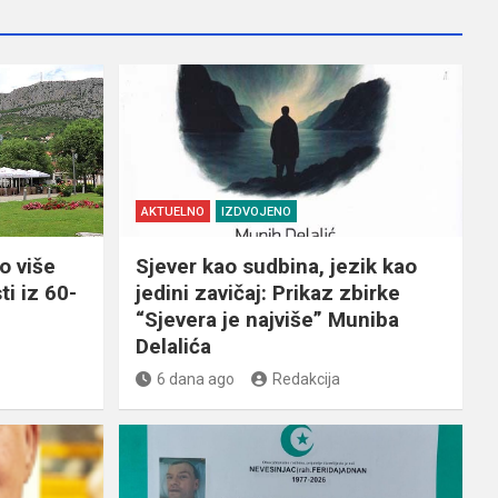
AKTUELNO
IZDVOJENO
o više
Sjever kao sudbina, jezik kao
ti iz 60-
jedini zavičaj: Prikaz zbirke
“Sjevera je najviše” Muniba
Delalića
6 dana ago
Redakcija