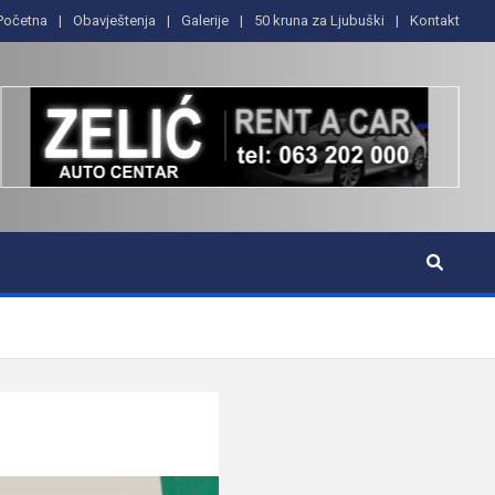
Početna
Obavještenja
Galerije
50 kruna za Ljubuški
Kontakt