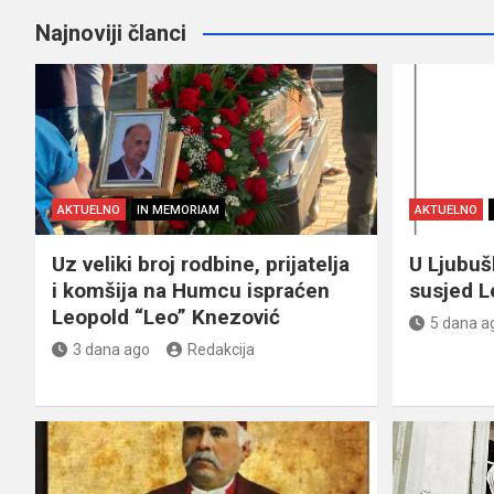
Najnoviji članci
AKTUELNO
IN MEMORIAM
AKTUELNO
Uz veliki broj rodbine, prijatelja
U Ljubu
i komšija na Humcu ispraćen
susjed L
Leopold “Leo” Knezović
5 dana a
3 dana ago
Redakcija