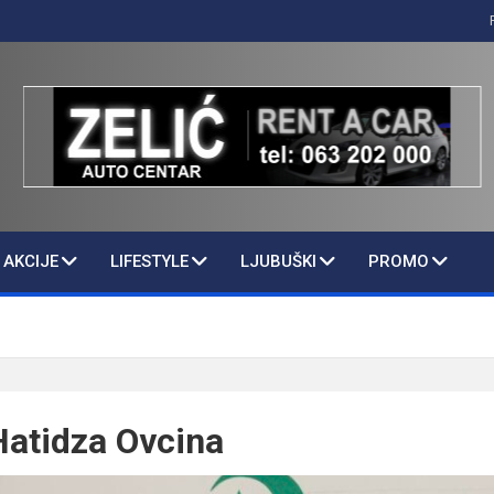
AKCIJE
LIFESTYLE
LJUBUŠKI
PROMO
atidza Ovcina