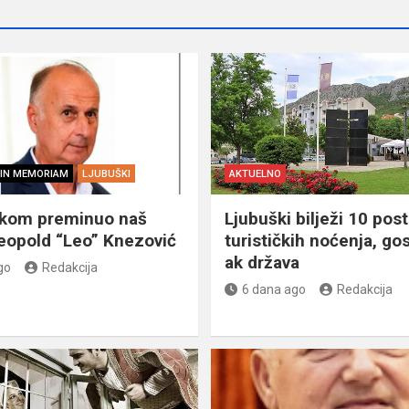
IN MEMORIAM
LJUBUŠKI
AKTUELNO
škom preminuo naš
Ljubuški bilježi 10 post
eopold “Leo” Knezović
turističkih noćenja, gos
ak država
go
Redakcija
6 dana ago
Redakcija