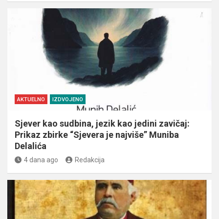
AKTUELNO
IZDVOJENO
Sjever kao sudbina, jezik kao jedini zavičaj:
Prikaz zbirke “Sjevera je najviše” Muniba
Delalića
4 dana ago
Redakcija