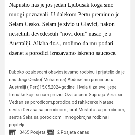
Napustio nas je jos jedan Ljubusak koga smo
mnogi poznavali. U dalekom Pertu preminuo je
Selam Cesko. Selam je zivio u Glavici, nakon
nesretnih devedesetih “novi dom” nasao je u
Australiji. Allaha dz.s., molimo da mu podari
dzenet a porodici izrazavamo iskreno saucesce.
Duboko ozalosceni obavjestavamo rodbinu i prijatelje da je
nas dragi Cesko( Muharema) Abduselam preminuo u
Australiji ( Pert)15.05.2024.godine. Hvala ti za sve lijepe
trenutke koje si nam pruzio. Ozalosceni: Supruga Vera, sin
Vedran sa porodicom,porodica od rah.kcerke Natase,
sestra Dervisa sa porodicom , brat Mustafa sa porodicom,
sestra Seka sa porodicom i mnogobrojna rodbina i
prijatelji.
3465 Posjeta
2 Posjeta danas