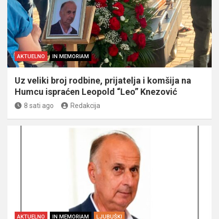
AKTUELNO
IN MEMORIAM
Uz veliki broj rodbine, prijatelja i komšija na
Humcu ispraćen Leopold “Leo” Knezović
8 sati ago
Redakcija
AKTUELNO
IN MEMORIAM
LJUBUŠKI