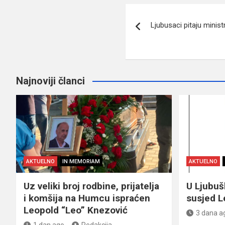
Navigacija
Ljubusaci pitaju minis
članaka
Najnoviji članci
AKTUELNO
IN MEMORIAM
AKTUELNO
Uz veliki broj rodbine, prijatelja
U Ljubu
i komšija na Humcu ispraćen
susjed L
Leopold “Leo” Knezović
3 dana a