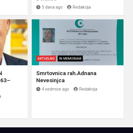
5 dana ago
Redakcija
AKTUELNO
IN MEMORIAM
N
Smrtovnica rah.Adnana
963–
Nevesinjca
4 sedmice ago
Redakcija
a