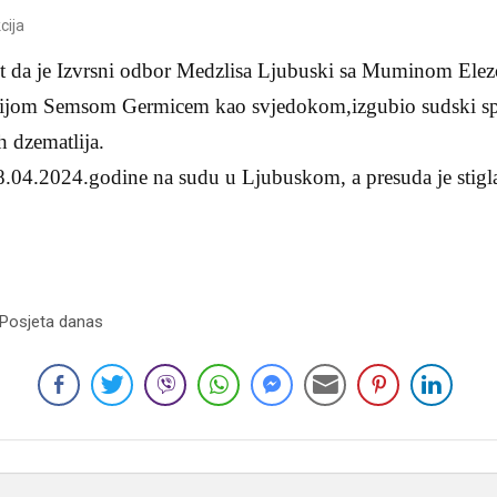
cija
t da je Izvrsni odbor Medzlisa Ljubuski sa Muminom Ele
ndijom Semsom Germicem kao svjedokom,izgubio sudski spo
h dzematlija.
8.04.2024.godine na sudu u Ljubuskom, a presuda je stigla
 Posjeta danas