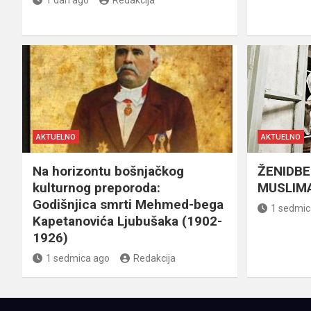
1 dan ago
Redakcija
AKTUELNO
AKTUELNO
Na horizontu bošnjačkog
ŽENIDBE
kulturnog preporoda:
MUSLIMA
Godišnjica smrti Mehmed-bega
1 sedmic
Kapetanovića Ljubušaka (1902-
1926)
1 sedmica ago
Redakcija