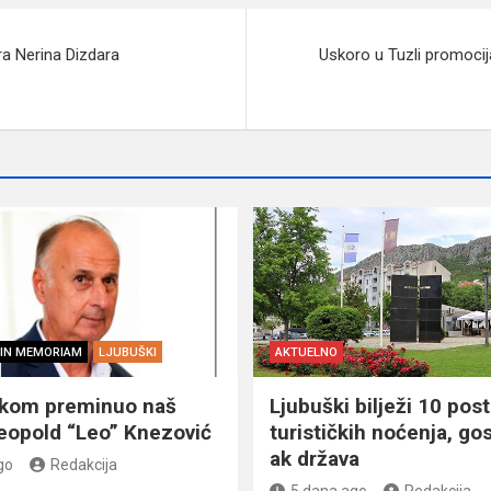
tra Nerina Dizdara
Uskoro u Tuzli promoci
IN MEMORIAM
LJUBUŠKI
AKTUELNO
škom preminuo naš
Ljubuški bilježi 10 post
eopold “Leo” Knezović
turističkih noćenja, gos
ak država
go
Redakcija