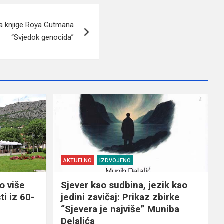
ja knjige Roya Gutmana
“Svjedok genocida”
AKTUELNO
IZDVOJENO
o više
Sjever kao sudbina, jezik kao
ti iz 60-
jedini zavičaj: Prikaz zbirke
“Sjevera je najviše” Muniba
Delalića