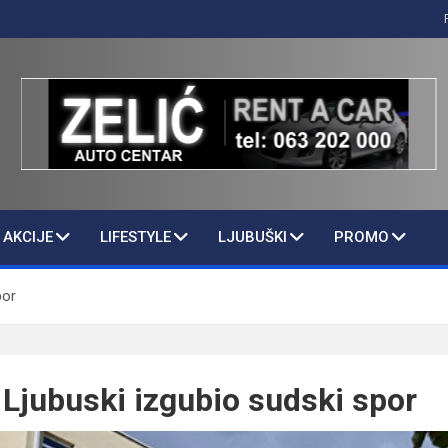
AKCIJE
LIFESTYLE
LJUBUŠKI
PROMO
por
 Ljubuski izgubio sudski spor