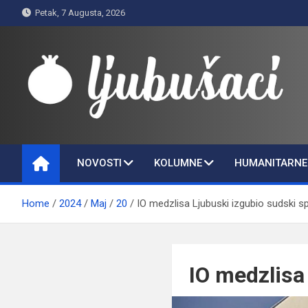
Skip
Petak, 7 Augusta, 2026
to
content
Ljubušaci
Svom voljenom gradu
NOVOSTI
KOLUMNE
HUMANITARNE 
Home
2024
Maj
20
IO medzlisa Ljubuski izgubio sudski s
IO medzlisa