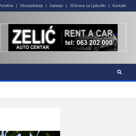
Početna
Obavještenja
Galerije
50 kruna za Ljubuški
Kontakt