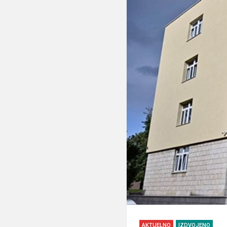
AKTUELNO
IZDVOJENO