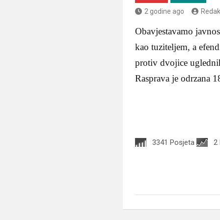
2 godine ago
Redak
Obavjestavamo javnos
kao tuziteljem, a efe
protiv dvojice ugledni
Rasprava je odrzana 1
3341 Posjeta
2