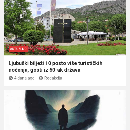
AKTUELNO
Ljubuški bilježi 10 posto više turističkih
noćenja, gosti iz 60-ak država
4 dana ago
Redakcija