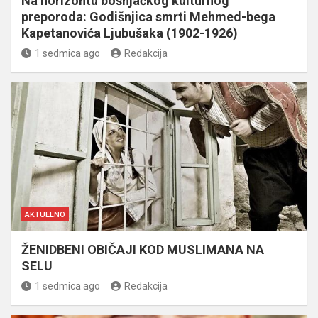
Na horizontu bošnjačkog kulturnog
preporoda: Godišnjica smrti Mehmed-bega
Kapetanovića Ljubušaka (1902-1926)
1 sedmica ago
Redakcija
AKTUELNO
ŽENIDBENI OBIČAJI KOD MUSLIMANA NA
SELU
1 sedmica ago
Redakcija