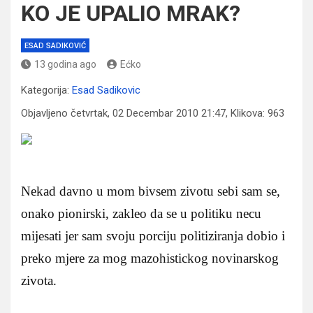
KO JE UPALIO MRAK?
ESAD SADIKOVIĆ
13 godina ago
Ećko
Kategorija:
Esad Sadikovic
Objavljeno četvrtak, 02 Decembar 2010 21:47, Klikova: 963
Nekad davno u mom bivsem zivotu sebi sam se,
onako pionirski, zakleo da se u politiku necu
mijesati jer sam svoju porciju politiziranja dobio i
preko mjere za mog mazohistickog novinarskog
zivota.