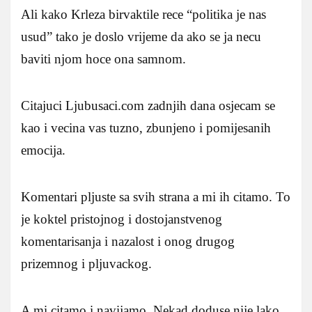
Ali kako Krleza birvaktile rece “politika je nas
usud” tako je doslo vrijeme da ako se ja necu
baviti njom hoce ona samnom.
Citajuci Ljubusaci.com zadnjih dana osjecam se
kao i vecina vas tuzno, zbunjeno i pomijesanih
emocija.
Komentari pljuste sa svih strana a mi ih citamo. To
je koktel pristojnog i dostojanstvenog
komentarisanja i nazalost i onog drugog
prizemnog i pljuvackog.
A mi citamo i navijamo. Nekad doduse nije lako.