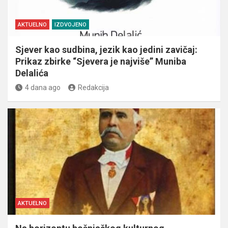
AKTUELNO
IZDVOJENO
Sjever kao sudbina, jezik kao jedini zavičaj:
Prikaz zbirke “Sjevera je najviše” Muniba
Delalića
4 dana ago
Redakcija
AKTUELNO