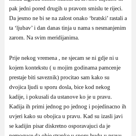
pak jedni pored drugih u pravom smislu te rijeci.
Da jesmo ne bi se na zalost onako ‘bratski’ rastali a
ta ‘ljubav’ i dan danas tinja u nama s nesmanjenim
zarom. Na svim meridijanima.
Prije nekog vremena , ne sjecam se ni gdje ni u
kojem kontekstu ( u mojim godinama pamcenje
prestaje biti saveznik) procitao sam kako su
dvojica ljudi u sporu dosla, bice kod nekog
kadije, i pokusali da ustanove ko je u pravu.
Kadija ih primi jednog po jednog i pojedinacno ih
uvjeri kako su obojica u pravu. Kad su izasli javi
se kadijin pisar diskretno osporavajuci da je
nemoguce da obje stranke u sporu budu u pravu.