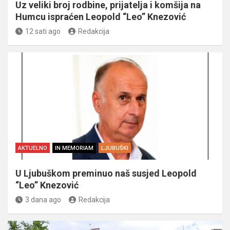
Uz veliki broj rodbine, prijatelja i komšija na
Humcu ispraćen Leopold “Leo” Knezović
12 sati ago
Redakcija
AKTUELNO
IN MEMORIAM
LJUBUŠKI
U Ljubuškom preminuo naš susjed Leopold
“Leo” Knezović
3 dana ago
Redakcija