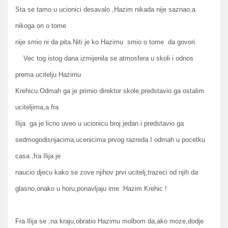
Sta se tamo u ucionici desavalo ,Hazim nikada nije saznao,a
nikoga on o tome
nije smio ni da pita.Niti je ko Hazimu smio o tome da govori.
Vec tog istog dana izmijenila se atmosfera u skoli i odnos
prema ucitelju Hazimu
Krehicu.Odmah ga je primio direktor skole,predstavio ga ostalim
uciteljima,a fra
Ilija ga je licno uveo u ucionicu broj jedan i predstavio ga
sedmogodisnjacima,ucenicima prvog razreda.I odmah u pocetku
casa ,fra Ilija je
naucio djecu kako se zove njihov prvi ucitelj,trazeci od njih da
glasno,onako u horu,ponavljaju ime :Hazim Krehic !
Fra Ilija se ,na kraju,obratio Hazimu molbom da,ako moze,dodje