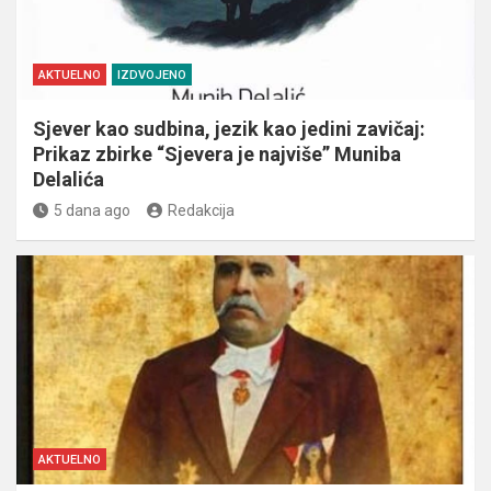
AKTUELNO
IZDVOJENO
Sjever kao sudbina, jezik kao jedini zavičaj:
Prikaz zbirke “Sjevera je najviše” Muniba
Delalića
5 dana ago
Redakcija
AKTUELNO