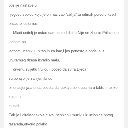
poslije nastave u
njegovu sobicu,koju je on nazivao “celija”,tu odmah pored crkve.I
izisao iz ucionice.
Mladi ucitelj je ostao sam ispred djece.Nije se zbunio.Prilazio je
jednom po
jednom uceniku i pitao ih za ime,i jos ponesto,a onda je iz
unutarnjeg dzepa izvadio malu,
drvenu,svijetlu frulicu i poceo da svira.Djeca
su,ponajprije,zanijemila od
iznenadjenja,a onda pocela da lupkaju po klupama,u taktu muzike
koju su
slusali.
Cak je i direktor skole,cuvsi neobicnu muziku iz ucionice prvog
razareda,otvorio polako