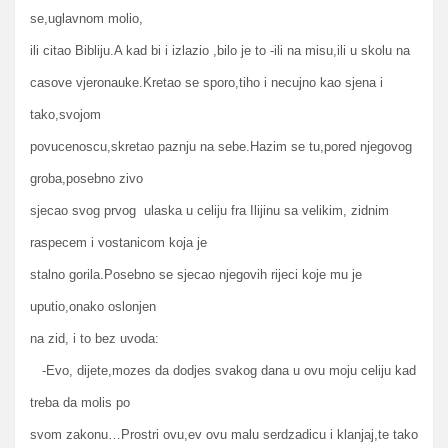
se,uglavnom molio,
ili citao Bibliju.A kad bi i izlazio ,bilo je to -ili na misu,ili u skolu na
casove vjeronauke.Kretao se sporo,tiho i necujno kao sjena i
tako,svojom
povucenoscu,skretao paznju na sebe.Hazim se tu,pored njegovog
groba,posebno zivo
sjecao svog prvog ulaska u celiju fra Ilijinu sa velikim, zidnim
raspecem i vostanicom koja je
stalno gorila.Posebno se sjecao njegovih rijeci koje mu je
uputio,onako oslonjen
na zid, i to bez uvoda:
-Evo, dijete,mozes da dodjes svakog dana u ovu moju celiju kad
treba da molis po
svom zakonu…Prostri ovu,ev ovu malu serdzadicu i klanjaj,te tako