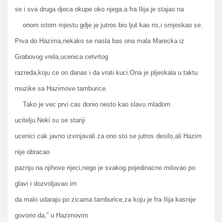
se i sva druga djeca okupe oko njega,a fra Ilija je stajao na
onom istom mjestu gdje je jutros bio ljut kao ris,i smjeskao se.
Prva do Hazima,nekako se nasla bas ona mala Marecka iz
Grabovog vrela,ucenica cetvrtog
razreda,koju ce on danas i da vrati kuci.Ona je pljeskala u taktu
muzike sa Hazimove tamburice.
Tako je vec prvi cas donio nesto kao slavu mladom
ucitelju.Neki su se stariji
ucenici cak javno izvinjavali za ono sto se jutros desilo,ali Hazim
nije obracao
paznju na njihove rijeci,nego je svakog pojedinacno milovao po
glavi i dozvoljavao im
da malo udaraju po zicama tamburice,za koju je fra Ilija kasnije
govorio da,” u Hazimovim