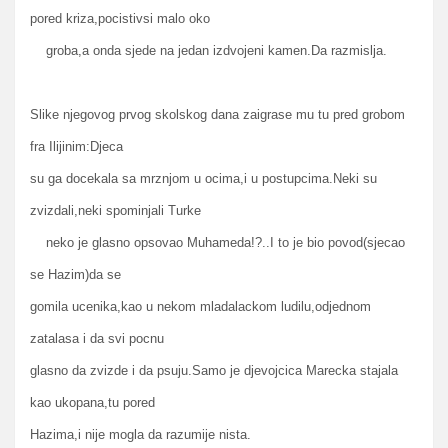
pored kriza,pocistivsi malo oko
groba,a onda sjede na jedan izdvojeni kamen.Da razmislja.
Slike njegovog prvog skolskog dana zaigrase mu tu pred grobom
fra Ilijinim:Djeca
su ga docekala sa mrznjom u ocima,i u postupcima.Neki su
zvizdali,neki spominjali Turke
neko je glasno opsovao Muhameda!?..I to je bio povod(sjecao
se Hazim)da se
gomila ucenika,kao u nekom mladalackom ludilu,odjednom
zatalasa i da svi pocnu
glasno da zvizde i da psuju.Samo je djevojcica Marecka stajala
kao ukopana,tu pored
Hazima,i nije mogla da razumije nista.