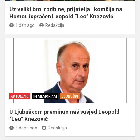
Uz veliki broj rodbine, prijatelja i komšija na
Humcu ispraćen Leopold “Leo” Knezović
1 dan ago
Redakcija
AKTUELNO
IN MEMORIAM
LJUBUŠKI
U Ljubuškom preminuo naš susjed Leopold
“Leo” Knezović
4 dana ago
Redakcija