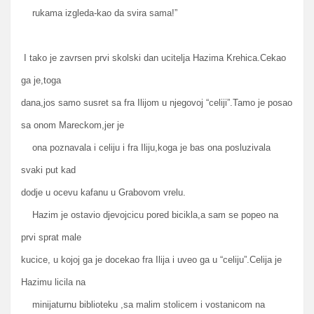
rukama izgleda-kao da svira sama!”
I tako je zavrsen prvi skolski dan ucitelja Hazima Krehica.Cekao
ga je,toga
dana,jos samo susret sa fra Ilijom u njegovoj “celiji”.Tamo je posao
sa onom Mareckom,jer je
ona poznavala i celiju i fra Iliju,koga je bas ona posluzivala
svaki put kad
dodje u ocevu kafanu u Grabovom vrelu.
Hazim je ostavio djevojcicu pored bicikla,a sam se popeo na
prvi sprat male
kucice, u kojoj ga je docekao fra Ilija i uveo ga u “celiju”.Celija je
Hazimu licila na
minijaturnu biblioteku ,sa malim stolicem i vostanicom na