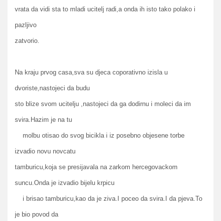
vrata da vidi sta to mladi ucitelj radi,a onda ih isto tako polako i
pazljivo
zatvorio.
Na kraju prvog casa,sva su djeca coporativno izisla u
dvoriste,nastojeci da budu
sto blize svom ucitelju ,nastojeci da ga dodirnu i moleci da im
svira.Hazim je na tu
molbu otisao do svog bicikla i iz posebno objesene torbe
izvadio novu novcatu
tamburicu,koja se presijavala na zarkom hercegovackom
suncu.Onda je izvadio bijelu krpicu
i brisao tamburicu,kao da je ziva.I poceo da svira.I da pjeva.To
je bio povod da