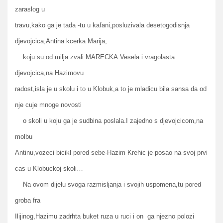
zaraslog u
travu,kako ga je tada -tu u kafani,posluzivala desetogodisnja
djevojcica,Antina kcerka Marija,
koju su od milja zvali MARECKA.Vesela i vragolasta
djevojcica,na Hazimovu
radost,isla je u skolu i to u Klobuk,a to je mladicu bila sansa da od
nje cuje mnoge novosti
o skoli u koju ga je sudbina poslala.I zajedno s djevojcicom,na
molbu
Antinu,vozeci bicikl pored sebe-Hazim Krehic je posao na svoj prvi
cas u Klobuckoj skoli…
Na ovom dijelu svoga razmisljanja i svojih uspomena,tu pored
groba fra
Ilijinog,Hazimu zadrhta buket ruza u ruci i on ga njezno polozi