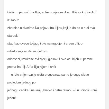
Galamu je cuo i fra Ilija,profesor vjeronauke u Klobuckoj skoli, i
izisao iz
zbornice u dvoriste.Na pojavu fra Ilijinu,koji je drzao u ruci svoj
staracki
stap kao ovecu toljagu i bio namrgodjen i crven u licu-
odjednom,kao da su vjetrom
odneseni,umukose svi djecji glasovi.I sve oci bijahu uperene
prema fra Iliji.A fra Ilija,nijem i srdit
u isto vrijeme,nije nista progovarao,samo je dugo sibao
pogledom jednog po
jednog ucenika i na kraju,kratko i ostro rekao:Svi u ucionicu broj
jedan!..