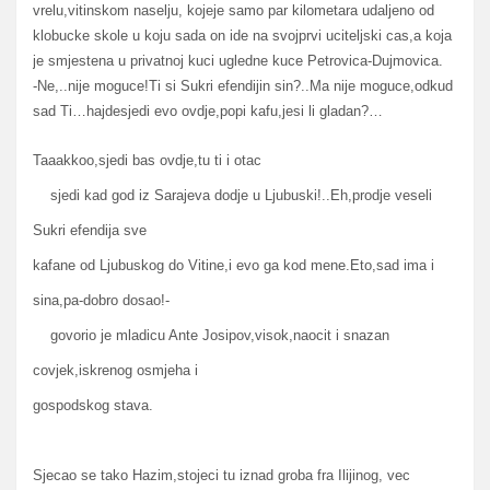
vrelu,vitinskom naselju, kojeje samo par kilometara udaljeno od
klobucke skole u koju sada on ide na svojprvi uciteljski cas,a koja
je smjestena u privatnoj kuci ugledne kuce Petrovica-Dujmovica.
-Ne,..nije moguce!Ti si Sukri efendijin sin?..Ma nije moguce,odkud
sad Ti…hajdesjedi evo ovdje,popi kafu,jesi li gladan?…
Taaakkoo,sjedi bas ovdje,tu ti i otac
sjedi kad god iz Sarajeva dodje u Ljubuski!..Eh,prodje veseli
Sukri efendija sve
kafane od Ljubuskog do Vitine,i evo ga kod mene.Eto,sad ima i
sina,pa-dobro dosao!-
govorio je mladicu Ante Josipov,visok,naocit i snazan
covjek,iskrenog osmjeha i
gospodskog stava.
Sjecao se tako Hazim,stojeci tu iznad groba fra Ilijinog, vec