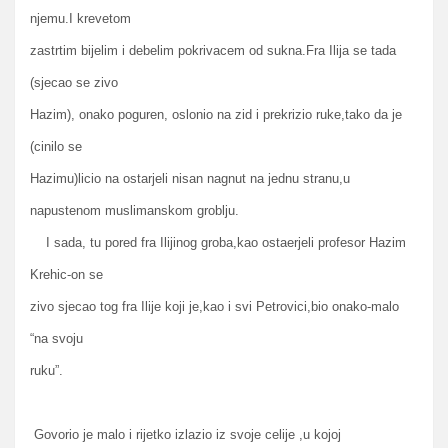
njemu.I krevetom
zastrtim bijelim i debelim pokrivacem od sukna.Fra Ilija se tada
(sjecao se zivo
Hazim), onako poguren, oslonio na zid i prekrizio ruke,tako da je
(cinilo se
Hazimu)licio na ostarjeli nisan nagnut na jednu stranu,u
napustenom muslimanskom groblju.
I sada, tu pored fra Ilijinog groba,kao ostaerjeli profesor Hazim
Krehic-on se
zivo sjecao tog fra Ilije koji je,kao i svi Petrovici,bio onako-malo
“na svoju
ruku”.
Govorio je malo i rijetko izlazio iz svoje celije ,u kojoj