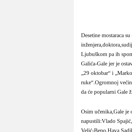
Desetine mostaraca su 
inženjera,doktora,sudi
Ljubuškom pa ih spom
Galića-Gale jer je ost
„29 oktobar“ i „Marko
ruke“.Ogromnoj većini 
da će popularni Gale ž
Osim učenika,Gale je o
napustili:Vlado Spajić
Velić-Bepo,Hava Sadi