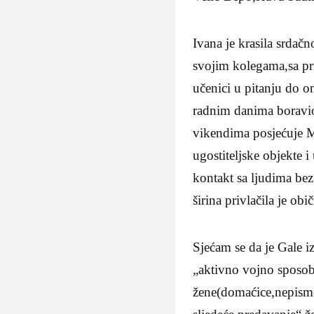
Ivana je krasila srdač
svojim kolegama,sa pr
učenici u pitanju do on
radnim danima boravio
vikendima posjećuje Mo
ugostiteljske objekte i
kontakt sa ljudima bez
širina privlačila je ob
Sjećam se da je Gale iz
„aktivno vojno sposob
žene(domaćice,nepismen