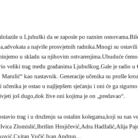
dolazile u Ljubuški da se zaposle po raznim osnovama.Bilo
ja,advokata a najviše prosvjetnih radnika.Mnogi su ostavili
injemo u skladu sa njihovim ostvarenjima.Ubuduće ćemo s
avio veliki trag među građanima Ljubuškog.Gale je radio u
 Marulić“ kao nastavnik. Generacije učenika su prošle kro
učenika je ostao u najljepšem sjećanju i oni će ga sigurno 
ivjeti još dugo,dok žive oni kojima je on „predavao“.
stavio trag i u druženju sa ostalim kolegama,koji su nas v
,Ivica Zlomislić,Ibrišim Hrnjičević,Adra Hadžalić,Alija Paj
ković,Cvitan Vučić,Ivan Andrun…