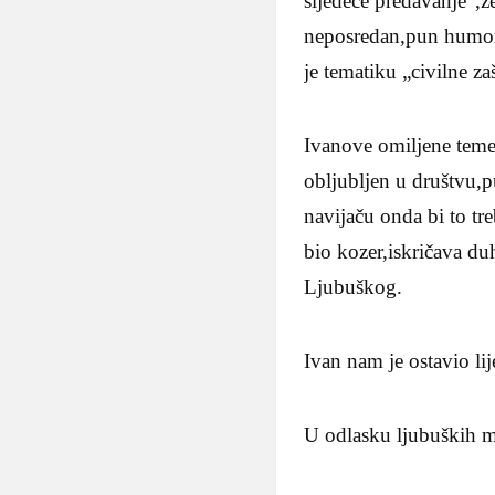
sljedeće predavanje“,ž
neposredan,pun humora 
je tematiku „civilne z
Ivanove omiljene teme
obljubljen u društvu,
navijaču onda bi to tr
bio kozer,iskričava duh
Ljubuškog.
Ivan nam je ostavio lij
U odlasku ljubuških m