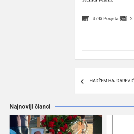
3743 Posjeta
2
Navigacija
HADŽEM HAJDAREVIĆ:
članaka
Najnoviji članci