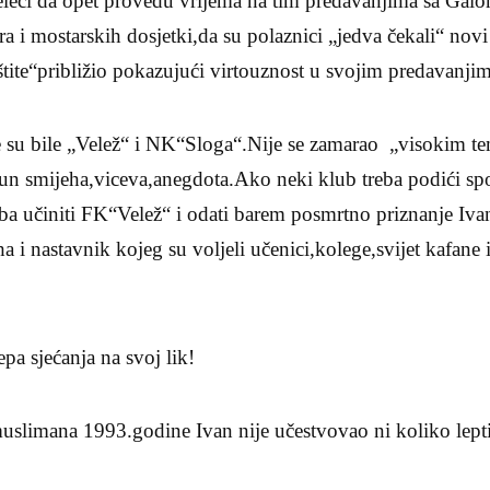
eleći da opet provedu vrijema na tim predavanjima sa Galom
i mostarskih dosjetki,da su polaznici „jedva čekali“ novi
aštite“približio pokazujući virtouznost u svojim predavanjim
 su bile „Velež“ i NK“Sloga“.Nije se zamarao „visokim te
pun smijeha,viceva,anegdota.Ako neki klub treba podići 
eba učiniti FK“Velež“ i odati barem posmrtno priznanje Iva
a i nastavnik kojeg su voljeli učenici,kolege,svijet kafane 
epa sjećanja na svoj lik!
uslimana 1993.godine Ivan nije učestvovao ni koliko lept