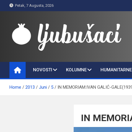
Skip
Petak, 7 Augusta, 2026
to
content
Ljubušaci
Svom voljenom gradu
NOVOSTI
KOLUMNE
HUMANITARNE 
Home
2013
Juni
5
IN MEMORIAM:IVAN GALIĆ-GALE(1939
IN MEMORI