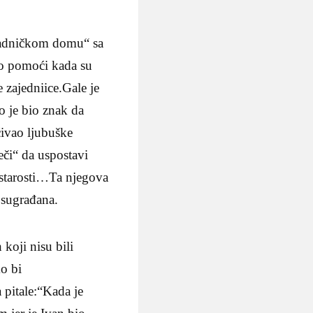
„Radničkom domu“ sa
io pomoći kada su
e zajedniice.Gale je
o je bio znak da
ćivao ljubuške
ječi“ da uspostavi
e starosti…Ta njegova
h sugrađana.
 koji nisu bili
o bi
 pitale:“Kada je