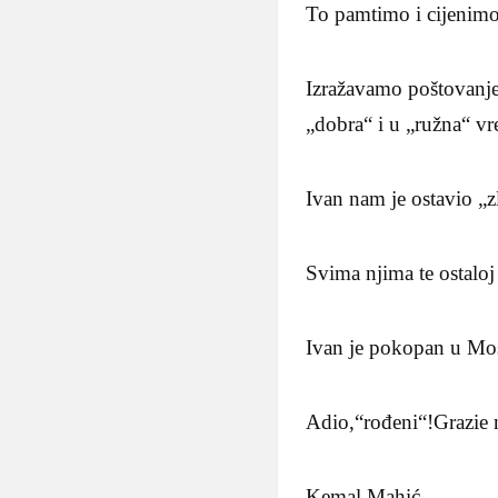
To pamtimo i cijenim
Izražavamo poštovanje
„dobra“ i u „ružna“ v
Ivan nam je ostavio „
Svima njima te ostaloj
Ivan je pokopan u Mo
Adio,“rođeni“!Grazie 
Kemal Mahić