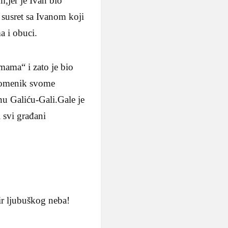
,jer je Ivan bio
 susret sa Ivanom koji
a i obuci.
mama“ i zato je bio
spomenik svome
nu Galiću-Gali.Gale je
i svi građani
ir ljubuškog neba!