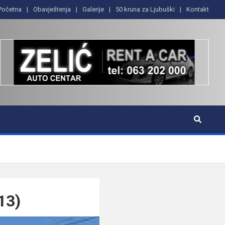
Početna
Obavještenja
Galerije
50 kruna za Ljubuški
Kontakt
13)