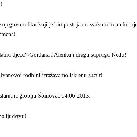
o!
 njegovom liku koji je bio postojan u svakom trenutku nj
remena!
zlatnu djecu“-Gordana i Alenku i dragu suprugu Nedu!
 Ivanovoj rodbini izražavamo iskrenu sućut!
staru,na groblju Šoinovac 04.06.2013.
na ljudstvu!