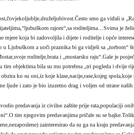
nost,čovjekoljublje,druželjubivost.Često smo ga viđali u 
ijateljima,“ljubuškom rajom“,sa roditeljima…Svima je žel
e mjere koja bi zadovoljila i dijete i roditelje i opće interes
 u Ljubuškom a uoči praznika bi ga vidjeli sa „torbom“ št
star,svoje roditelje,brata i „mostarsku raju“.Gale je posje
 u tim objektima bila su mu potrebna „tri pogleda i dvije ri
 obzira ko su oni,iz koje klase,nacije,rase,kojeg spola,koj
ične ljude i zato je bio izuzetno drag i voljen od strane naši
vodio predavanja iz civilne zaštite prije rata,populaciji onih
ni“.O tim njegovim predavanjima pričale su se bajke.Tolik
e,nezaposlene) zainteresirao da su ga na kraju predavanja