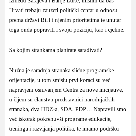
između Sarajeva i Banje Luke, mislim da baš
Hrvati trebaju zauzeti politički centar u odnosu
prema državi BiH i njenim prioritetima te unutar
toga onda popraviti i svoju poziciju, kao i cjeline.
Sa kojim strankama planirate sarađivati?
Nužna je saradnja stranaka slične programske
orijentacije, u tom smislu prvi koraci su već
napravjeni osnivanjem Centra za nove inicijative,
u čijem su članstvu predstavnici narodnjačkih
stranaka, dva HDZ-a, SDA, PDP… Napravili smo
već iskorak pokrenuvši programe edukacije,
treninga i razvijanja politika, te imamo podršku