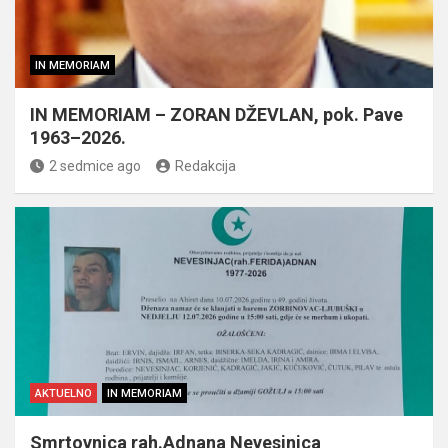
IN MEMORIAM
IN MEMORIAM – ZORAN DŽEVLAN, pok. Pave
1963–2026.
2 sedmice ago
Redakcija
AKTUELNO
IN MEMORIAM
Smrtovnica rah.Adnana Nevesinjca