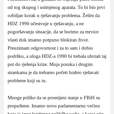
od tog skupog i usitnjenog aparata. To bi bio prvi
ozbiljan korak u rješavanju problema. Želim da
HDZ 1990 učestvuje u rješavanju, a ne
pogoršavanju situacije, da se borimo za mrvice
vlasti dok imamo potpuno blokiran život.
Preuzimam odgovornost i za to sam i dobio
podršku, a uloga HDZ-a 1990 bi trebala ubrzati taj
put do rješenja krize. Moja poruka i drugim
strankama je da trebamo početi hrabro rješavati
probleme koji su tu.
Mnoge prilike da se promijeni stanje u FBiH su
propuštene. Imamo novu parlamentarnu većinu
koja je izraz legitimne političke volje, a kojoj nije