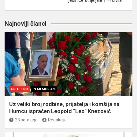
jedinice strijeljale 114 civila
Najnoviji članci
AKTUELNO
IN MEMORIAM
Uz veliki broj rodbine, prijatelja i komšija na
Humcu ispraćen Leopold “Leo” Knezović
23 sata ago
Redakcija