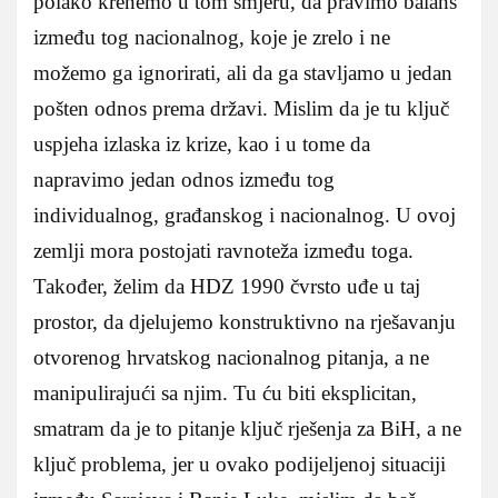
polako krenemo u tom smjeru, da pravimo balans
između tog nacionalnog, koje je zrelo i ne
možemo ga ignorirati, ali da ga stavljamo u jedan
pošten odnos prema državi. Mislim da je tu ključ
uspjeha izlaska iz krize, kao i u tome da
napravimo jedan odnos između tog
individualnog, građanskog i nacionalnog. U ovoj
zemlji mora postojati ravnoteža između toga.
Također, želim da HDZ 1990 čvrsto uđe u taj
prostor, da djelujemo konstruktivno na rješavanju
otvorenog hrvatskog nacionalnog pitanja, a ne
manipulirajući sa njim. Tu ću biti eksplicitan,
smatram da je to pitanje ključ rješenja za BiH, a ne
ključ problema, jer u ovako podijeljenoj situaciji