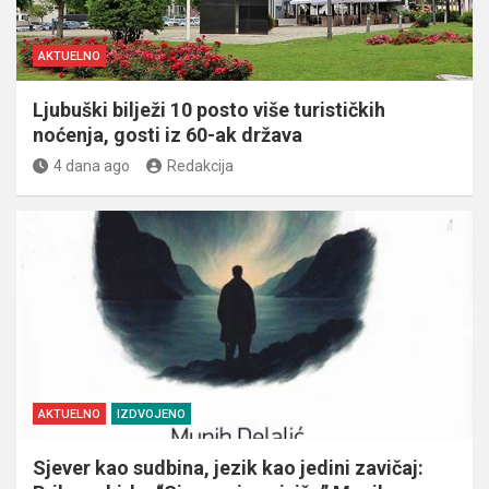
AKTUELNO
Ljubuški bilježi 10 posto više turističkih
noćenja, gosti iz 60-ak država
4 dana ago
Redakcija
AKTUELNO
IZDVOJENO
Sjever kao sudbina, jezik kao jedini zavičaj: