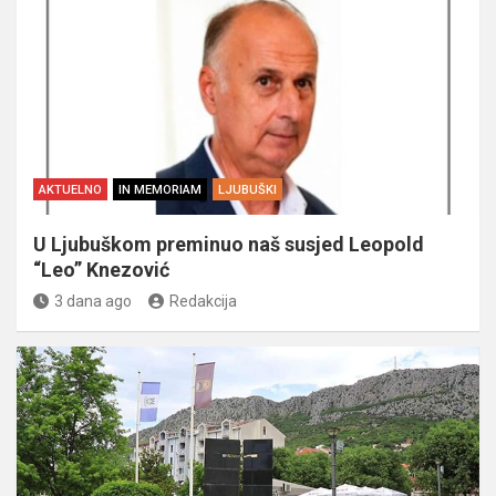
AKTUELNO
IN MEMORIAM
LJUBUŠKI
U Ljubuškom preminuo naš susjed Leopold
“Leo” Knezović
3 dana ago
Redakcija