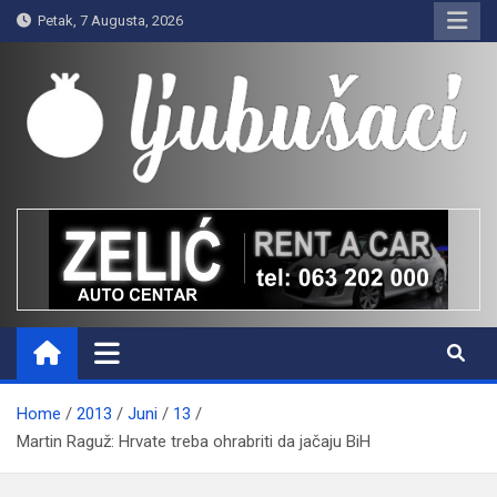
Skip
Petak, 7 Augusta, 2026
to
content
Ljubušaci
Svom voljenom gradu
Home
2013
Juni
13
Martin Raguž: Hrvate treba ohrabriti da jačaju BiH