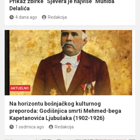
Prikaz zbirke “Sjevera je najviše” Muniba
Delalića
4 dana ago
Redakcija
AKTUELNO
Na horizontu bošnjačkog kulturnog
preporoda: Godišnjica smrti Mehmed-bega
Kapetanovića Ljubušaka (1902-1926)
1 sedmica ago
Redakcija