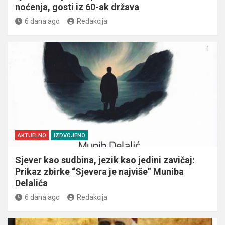
noćenja, gosti iz 60-ak država
6 dana ago
Redakcija
AKTUELNO
IZDVOJENO
Sjever kao sudbina, jezik kao jedini zavičaj:
Prikaz zbirke “Sjevera je najviše” Muniba
Delalića
6 dana ago
Redakcija