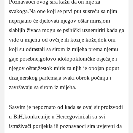
Poznavaoci ovog sira kažu da on nije za
svakoga.Na one koji se prvi put susreću sa njim
neprijatno će djelovati njegov oštar miris,oni
slabijih živaca mogu se psihički uznemiriti kada ga
vide u mijehu od ovčije ili kozije kože,dok oni
koji su odrastali sa sirom iz mijeha prema njemu
gaje posebne,gotovo idolopokloničke osjećaje i
njegov oštar,žestok miris za njih je opojan poput
dizajnerskog parfema,a svaki obrok počinju i
završavaju sa sirom iz mijeha.
Sasvim je nepoznato od kada se ovaj sir proizvodi
u BiH,konkretnije u Hercegovini,ali su svi
istraživači porijekla ili poznavaoci sira uvjereni da