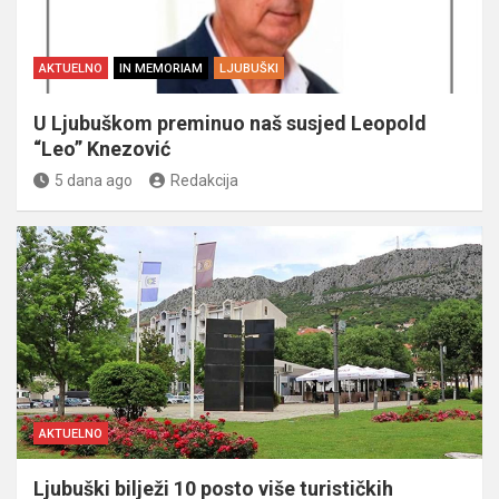
AKTUELNO
IN MEMORIAM
LJUBUŠKI
U Ljubuškom preminuo naš susjed Leopold
“Leo” Knezović
5 dana ago
Redakcija
AKTUELNO
Ljubuški bilježi 10 posto više turističkih