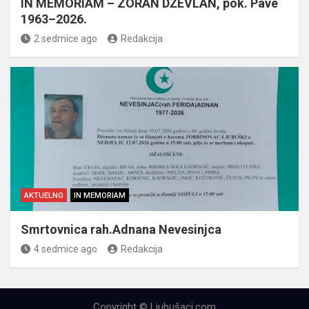
IN MEMORIAM – ZORAN DŽEVLAN, pok. Pave
1963–2026.
2 sedmice ago
Redakcija
AKTUELNO
IN MEMORIAM
Smrtovnica rah.Adnana Nevesinjca
4 sedmice ago
Redakcija
Copyright © Ljubušaci.com