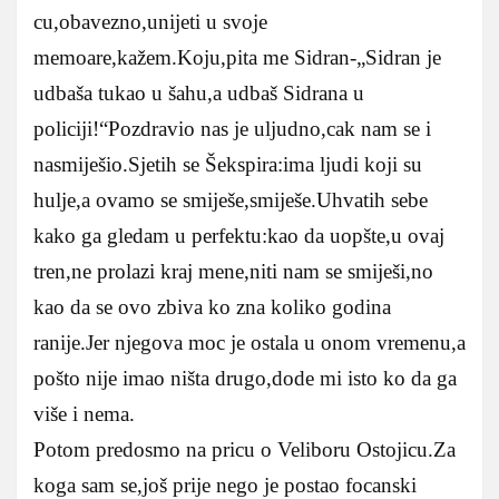
cu,obavezno,unijeti u svoje
memoare,kažem.Koju,pita me Sidran-„Sidran je
udbaša tukao u šahu,a udbaš Sidrana u
policiji!“Pozdravio nas je uljudno,cak nam se i
nasmiješio.Sjetih se Šekspira:ima ljudi koji su
hulje,a ovamo se smiješe,smiješe.Uhvatih sebe
kako ga gledam u perfektu:kao da uopšte,u ovaj
tren,ne prolazi kraj mene,niti nam se smiješi,no
kao da se ovo zbiva ko zna koliko godina
ranije.Jer njegova moc je ostala u onom vremenu,a
pošto nije imao ništa drugo,dode mi isto ko da ga
više i nema.
Potom predosmo na pricu o Veliboru Ostojicu.Za
koga sam se,još prije nego je postao focanski