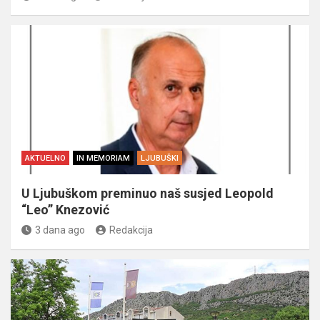
AKTUELNO
IN MEMORIAM
LJUBUŠKI
U Ljubuškom preminuo naš susjed Leopold
“Leo” Knezović
3 dana ago
Redakcija