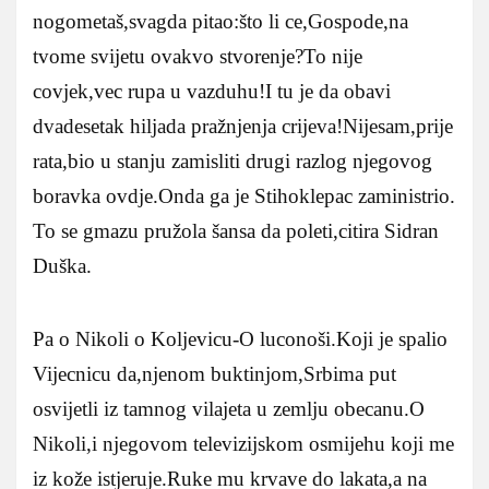
nogometaš,svagda pitao:što li ce,Gospode,na
tvome svijetu ovakvo stvorenje?To nije
covjek,vec rupa u vazduhu!I tu je da obavi
dvadesetak hiljada pražnjenja crijeva!Nijesam,prije
rata,bio u stanju zamisliti drugi razlog njegovog
boravka ovdje.Onda ga je Stihoklepac zaministrio.
To se gmazu pružola šansa da poleti,citira Sidran
Duška.
Pa o Nikoli o Koljevicu-O luconoši.Koji je spalio
Vijecnicu da,njenom buktinjom,Srbima put
osvijetli iz tamnog vilajeta u zemlju obecanu.O
Nikoli,i njegovom televizijskom osmijehu koji me
iz kože istjeruje.Ruke mu krvave do lakata,a na