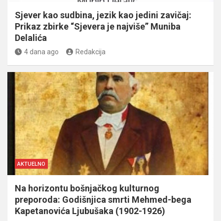
Sjever kao sudbina, jezik kao jedini zavičaj:
Prikaz zbirke “Sjevera je najviše” Muniba
Delalića
4 dana ago
Redakcija
AKTUELNO
Na horizontu bošnjačkog kulturnog
preporoda: Godišnjica smrti Mehmed-bega
Kapetanovića Ljubušaka (1902-1926)