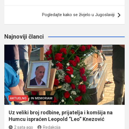
Pogledajte kako se živjelo u Jugoslaviji
Najnoviji članci
AKTUELNO
IN MEMORIAM
Uz veliki broj rodbine, prijatelja i komšija na
Humcu ispraćen Leopold “Leo” Knezović
2 sata ago
Redakcija