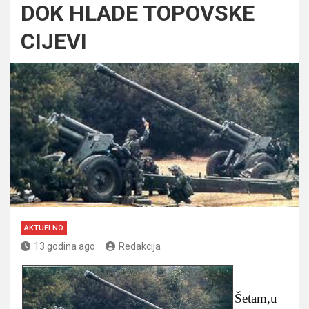
DOK HLADE TOPOVSKE
CIJEVI
AKTUELNO
13 godina ago
Redakcija
Šetam,u