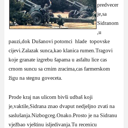
predvecer
je,sa
Sidranom
,u
pauzi,dok Dušanovi potomci hlade topovske
cijevi.Zalazak sunca,kao klanica rumen.Tragovi
koje granate izgrebu šapama u asfaltu lice cas
crnom suncu sa crnim zracima,cas farmerskom
žigu na stegnu goveceta.
Prode kraj nas ulicom bivši udbaš koji
je,vaktile,Sidrana znao dvaput nedjeljno zvati na
saslušanja.Nizbogceg.Onako.Prosto je na Sidranu
vježbao vještinu isljedivanja.Tu recenicu