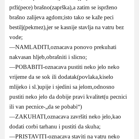
prži(pece) brašno(zaprška),a zatim se isprženo
brašno zalijeva agdom;isto tako se kaže peci
bestilj(pekmez),jer se kasnije stavlja na vatru bez
vode;
—NAMLADITI,oznacava ponovo prekuhati
nakvasan hljeb,obrašniti i slicno;
—POBABITI-oznacava pustiti neko jelo neko
vrijeme da se sok ili dodatak(povlaka,kiselo
mlijeko i sl.)upije i sjedini sa jelom,odnosno
pustiti neko jelo da dobije pravi kvalitet(u pecnici
ili van pecnice-„da se pobabi“)
—ZAKUHATI,oznacava završiti neko jelo,kao
dodati corbi tarhanu i pustiti da skuha;
—PRISTAVITI-oznacava staviti na vatru neko