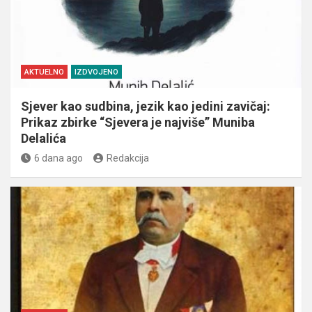
AKTUELNO
IZDVOJENO
Sjever kao sudbina, jezik kao jedini zavičaj:
Prikaz zbirke “Sjevera je najviše” Muniba
Delalića
6 dana ago
Redakcija