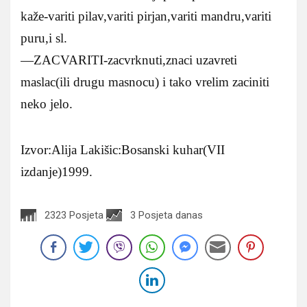
kaže-variti pilav,variti pirjan,variti mandru,variti
puru,i sl.
—ZACVARITI-zacvrknuti,znaci uzavreti
maslac(ili drugu masnocu) i tako vrelim zaciniti
neko jelo.
Izvor:Alija Lakišic:Bosanski kuhar(VII
izdanje)1999.
2323 Posjeta
3 Posjeta danas