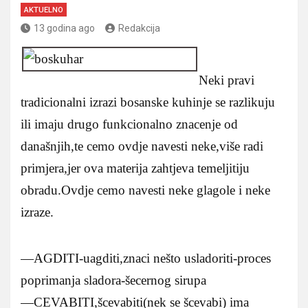
AKTUELNO
13 godina ago
Redakcija
Neki pravi
tradicionalni izrazi bosanske kuhinje se razlikuju
ili imaju drugo funkcionalno znacenje od
današnjih,te cemo ovdje navesti neke,više radi
primjera,jer ova materija zahtjeva temeljitiju
obradu.Ovdje cemo navesti neke glagole i neke
izraze.
—AGDITI-uagditi,znaci nešto usladoriti-proces
poprimanja sladora-šecernog sirupa
—CEVABITI,šcevabiti(nek se šcevabi) ima