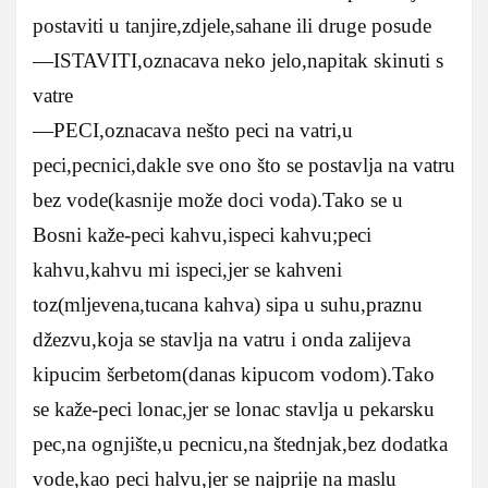
postaviti u tanjire,zdjele,sahane ili druge posude
—ISTAVITI,oznacava neko jelo,napitak skinuti s
vatre
—PECI,oznacava nešto peci na vatri,u
peci,pecnici,dakle sve ono što se postavlja na vatru
bez vode(kasnije može doci voda).Tako se u
Bosni kaže-peci kahvu,ispeci kahvu;peci
kahvu,kahvu mi ispeci,jer se kahveni
toz(mljevena,tucana kahva) sipa u suhu,praznu
džezvu,koja se stavlja na vatru i onda zalijeva
kipucim šerbetom(danas kipucom vodom).Tako
se kaže-peci lonac,jer se lonac stavlja u pekarsku
pec,na ognjište,u pecnicu,na štednjak,bez dodatka
vode,kao peci halvu,jer se najprije na maslu