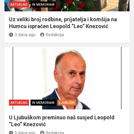
AKTUELNO
IN MEMORIAM
Uz veliki broj rodbine, prijatelja i komšija na
Humcu ispraćen Leopold “Leo” Knezović
3 dana ago
Redakcija
AKTUELNO
IN MEMORIAM
LJUBUŠKI
U Ljubuškom preminuo naš susjed Leopold
“Leo” Knezović
5 dana ago
Redakcija