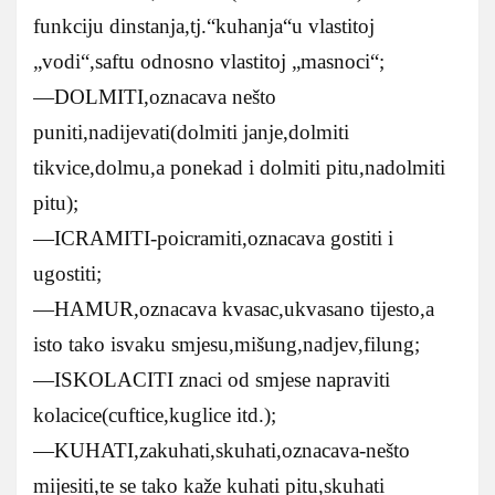
funkciju dinstanja,tj.“kuhanja“u vlastitoj
„vodi“,saftu odnosno vlastitoj „masnoci“;
—DOLMITI,oznacava nešto
puniti,nadijevati(dolmiti janje,dolmiti
tikvice,dolmu,a ponekad i dolmiti pitu,nadolmiti
pitu);
—ICRAMITI-poicramiti,oznacava gostiti i
ugostiti;
—HAMUR,oznacava kvasac,ukvasano tijesto,a
isto tako isvaku smjesu,mišung,nadjev,filung;
—ISKOLACITI znaci od smjese napraviti
kolacice(cuftice,kuglice itd.);
—KUHATI,zakuhati,skuhati,oznacava-nešto
mijesiti,te se tako kaže kuhati pitu,skuhati