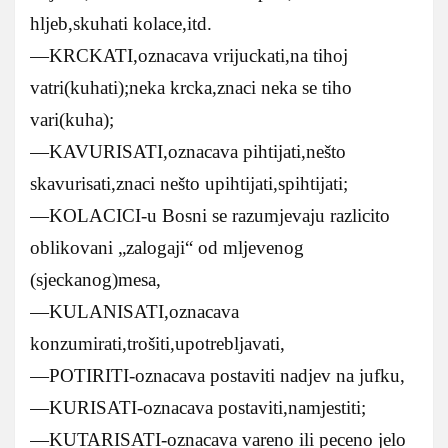
hljeb,skuhati kolace,itd.
—KRCKATI,oznacava vrijuckati,na tihoj
vatri(kuhati);neka krcka,znaci neka se tiho
vari(kuha);
—KAVURISATI,oznacava pihtijati,nešto
skavurisati,znaci nešto upihtijati,spihtijati;
—KOLACICI-u Bosni se razumjevaju razlicito
oblikovani „zalogaji“ od mljevenog
(sjeckanog)mesa,
—KULANISATI,oznacava
konzumirati,trošiti,upotrebljavati,
—POTIRITI-oznacava postaviti nadjev na jufku,
—KURISATI-oznacava postaviti,namjestiti;
—KUTARISATI-oznacava vareno ili peceno jelo