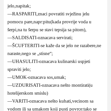
jelo,napitak;
—RASPARITI,znaci povratiti svježinu jelu
pomocu pare,napr:pitu(kada provrije voda u
šerpi,na tu šerpu se stavi tepsija sa pitom),
—SALDISATI-oznacava servirati;
—ŠCUFTERITI-se kaže da se jelo ne razabere,ne
naraste,nego se „stisne“;
—UHASULITI-oznacava kulinarski uspjeti
spraviti jelo;
—UMOK-oznacava sos,umak;
—UZDURISATI-oznacava nešto montirati(u
hotelijerskom smislu)
—VARITI-oznacava nešto kuhati,vecinom sa
vodom ili sa umakom koji pusti povrce:tako se