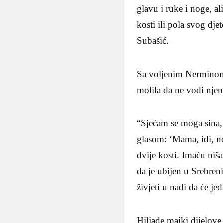
glavu i ruke i noge, al
kosti ili pola svog dj
Subašić.
Sa voljenim Nerminom 
molila da ne vodi njen
“Sjećam se moga sina, 
glasom: ‘Mama, idi, ne
dvije kosti. Imaću niš
da je ubijen u Srebren
živjeti u nadi da će je
Hiljade majki dijelove