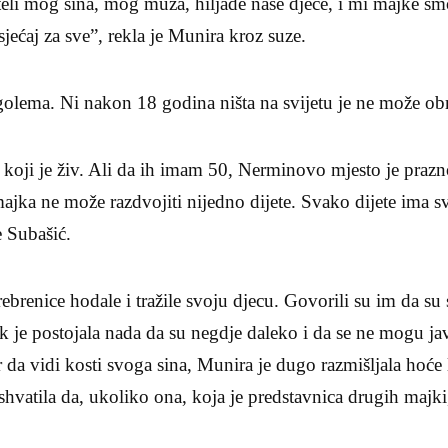
oteli mog sina, mog muža, hiljade naše djece, i mi majke 
ećaj za sve”, rekla je Munira kroz suze.
golema. Ni nakon 18 godina ništa na svijetu je ne može ob
koji je živ. Ali da ih imam 50, Nerminovo mjesto je prazno. 
ka ne može razdvojiti nijedno dijete. Svako dijete ima sv
e Subašić.
renice hodale i tražile svoju djecu. Govorili su im da su 
ek je postojala nada da su negdje daleko i da se ne mogu jav
r da vidi kosti svoga sina, Munira je dugo razmišljala hoće 
hvatila da, ukoliko ona, koja je predstavnica drugih majki