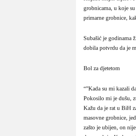
grobnicama, u koje su 
primarne grobnice, kak
Subašić je godinama ži
dobila potvrdu da je m
Bol za djetetom
“”Kada su mi kazali da
Pokosilo mi je dušu, z
Kažu da je rat u BiH 
masovne grobnice, jedn
zašto je ubijen, on nij