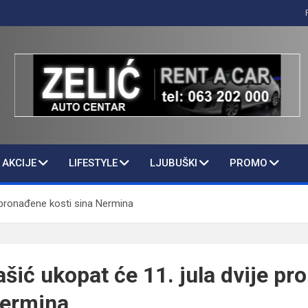
AKCIJE
LIFESTYLE
LJUBUŠKI
PROMO
e pronađene kosti sina Nermina
šić ukopat će 11. jula dvije p
Nermina