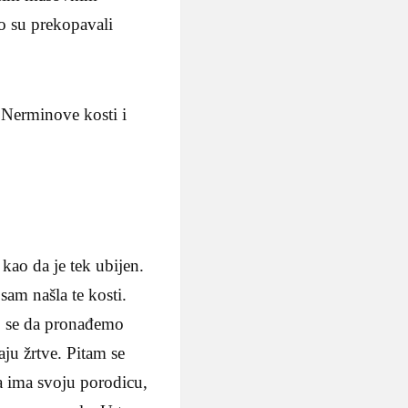
o su prekopavali
e Nerminove kosti i
kao da je tek ubijen.
am našla te kosti.
mo se da pronađemo
ju žrtve. Pitam se
da ima svoju porodicu,