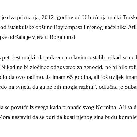
 je dva priznanja, 2012. godine od Udruženja majki Turske
 od istanbulske opštine Bayrampasa i njenog načelnika Ati
ke održala je vjera u Boga i inat.
 pet, šest majki, da pokrenemo lavinu ostalih, nikad se ne
 Nikad ne bi zločinac odgovarao za genocid, ne bi bilo to
edio da ovo radimo. Ja imam 65 godina, ali još uvijek imam 
rdo na svijetu da ga ne bih mogla razbiti”, odlučna je Suba
da se povuče iz svega kada pronađe svog Nermina. Ali sa dv
 Mora nastaviti da se bori da kosti njenog sina budu komplet