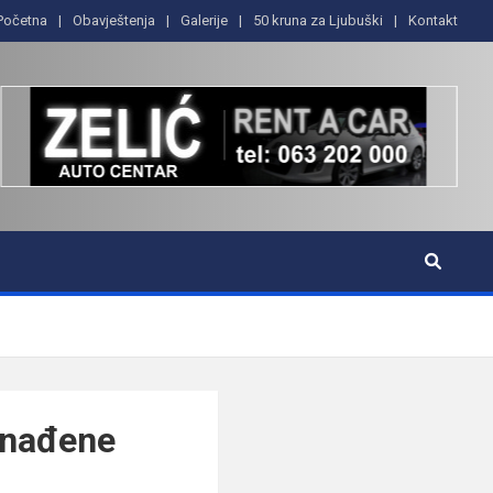
Početna
Obavještenja
Galerije
50 kruna za Ljubuški
Kontakt
ronađene