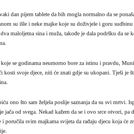
aki dan pijem tablete da bih mogla normalno da se ponaš
mnom su išle i neke majke koje su doživjele i goru sudbinu
a dva maloljetna sina i muža, takođe je dala podršku da se
na.
koje se godinama neumorno bore za istinu i pravdu, Muni
 kosti svoje djece, niti će znati gdje su ukopani. Tješi je št
ina.
u ono što sam željela poslije saznanja da su svi mrtvi. Is
je jača od svega. Nekad kažem da se i ovo srce otvori, pa d
je i poručila svim majkama svijeta da rađaju djecu koja će zn
ije.