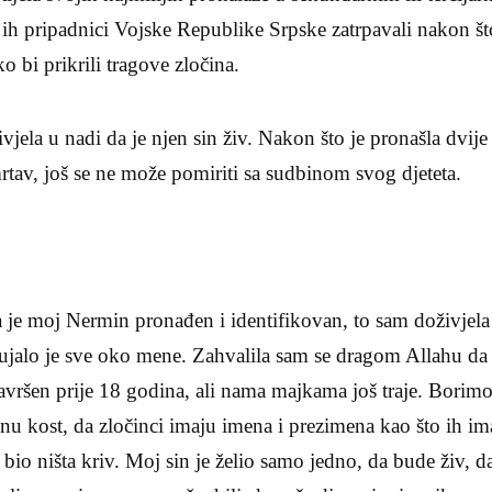
ih pripadnici Vojske Republike Srpske zatrpavali nakon št
o bi prikrili tragove zločina.
vjela u nadi da je njen sin živ. Nakon što je pronašla dvij
rtav, još se ne može pomiriti sa sudbinom svog djeteta.
 je moj Nermin pronađen i identifikovan, to sam doživjela 
ujalo je sve oko mene. Zahvalila sam se dragom Allahu da s
završen prije 18 godina, ali nama majkama još traje. Bori
u kost, da zločinci imaju imena i prezimena kao što ih ima
e bio ništa kriv. Moj sin je želio samo jedno, da bude živ, 