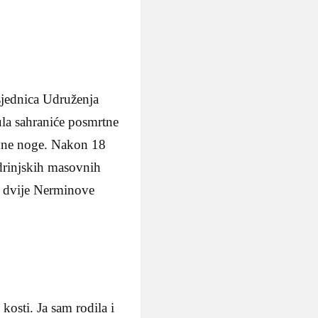
jednica Udruženja
ula sahraniće posmrtne
jedne noge. Nakon 18
odrinjskih masovnih
o dvije Nerminove
 kosti. Ja sam rodila i