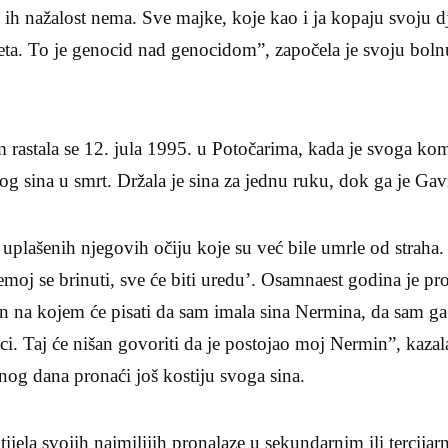
i ih nažalost nema. Sve majke, koje kao i ja kopaju svoju dj
eteta. To je genocid nad genocidom”, započela je svoju bol
rastala se 12. jula 1995. u Potočarima, kada je svoga kom
og sina u smrt. Držala je sina za jednu ruku, dok ga je Ga
uplašenih njegovih očiju koje su već bile umrle od straha
moj se brinuti, sve će biti uredu’. Osamnaest godina je pro
an na kojem će pisati da sam imala sina Nermina, da sam ga 
ici. Taj će nišan govoriti da je postojao moj Nermin”, kazal
dnog dana pronaći još kostiju svoga sina.
 tijela svojih najmilijih pronalaze u sekundarnim ili terci