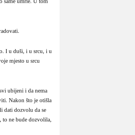
smo same umrle. U tom
radovati.
I u duši, i u srcu, i u
oje mjesto u srcu
svi ubijeni i da nema
iti. Nakon što je otišla
li dati dozvolu da se
, to ne bude dozvolila,