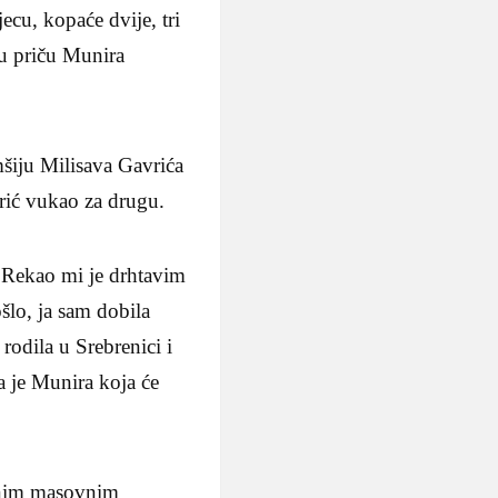
ecu, kopaće dvije, tri
nu priču Munira
šiju Milisava Gavrića
vrić vukao za drugu.
. Rekao mi je drhtavim
šlo, ja sam dobila
rodila u Srebrenici i
a je Munira koja će
jarnim masovnim