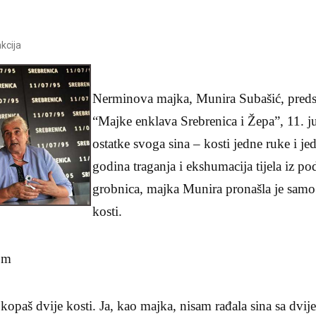
kcija
Nerminova majka, Munira Subašić, preds
“Majke enklava Srebrenica i Žepa”, 11. j
ostatke svoga sina – kosti jedne ruke i 
godina traganja i ekshumacija tijela iz p
grobnica, majka Munira pronašla je sam
kosti.
om
 kopaš dvije kosti. Ja, kao majka, nisam rađala sina sa dvije