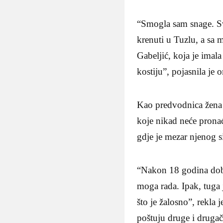
“Smogla sam snage. Sv
krenuti u Tuzlu, a sa 
Gabeljić, koja je imal
kostiju”, pojasnila je o
Kao predvodnica žena 
koje nikad neće pronaći
gdje je mezar njenog s
“Nakon 18 godina dobić
moga rada. Ipak, tuga 
što je žalosno”, rekla 
poštuju druge i drugač