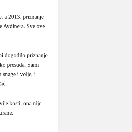
, a 2013. priznanje
le Aydinera. Sve ove
 bi dogodilo priznanje
liko presuda. Sami
snage i volje, i
šić.
ije kosti, ona nije
irane.