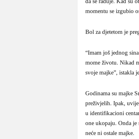
da se raduje. Kad su 
momentu se izgubio osj
Bol za djetetom je pre
“Imam još jednog sina 
mome životu. Nikad maj
svoje majke”, istakla j
Godinama su majke Sreb
preživjelih. Ipak, uvij
u identifikacioni centa
one ukopaju. Onda je s
neće ni ostale majke.