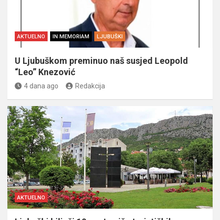
AKTUELNO
IN MEMORIAM
LJUBUŠKI
U Ljubuškom preminuo naš susjed Leopold
“Leo” Knezović
4 dana ago
Redakcija
AKTUELNO