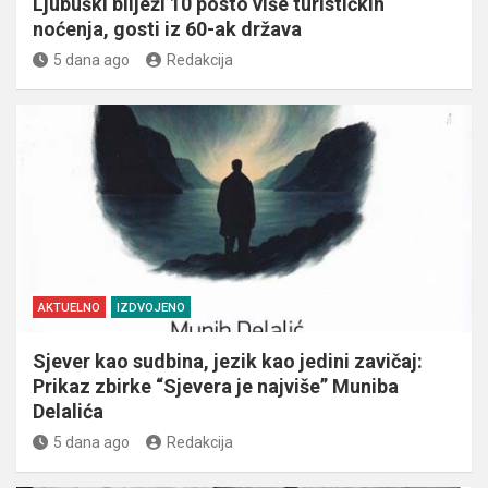
Ljubuški bilježi 10 posto više turističkih
noćenja, gosti iz 60-ak država
5 dana ago
Redakcija
AKTUELNO
IZDVOJENO
Sjever kao sudbina, jezik kao jedini zavičaj:
Prikaz zbirke “Sjevera je najviše” Muniba
Delalića
5 dana ago
Redakcija