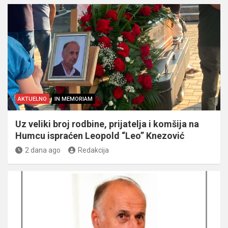
AKTUELNO
IN MEMORIAM
Uz veliki broj rodbine, prijatelja i komšija na
Humcu ispraćen Leopold “Leo” Knezović
2 dana ago
Redakcija