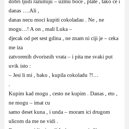
dobri ljudi razumiju – uzmu boce , plate , tako ce i
danas ….Ali ,
danas necu moci kupiti cokoladau . Ne , ne
mogu…! A on , mali Luka –
djecak od pet sest gdina , ne znam ni ciji je – ceka
me iza
zatvorenih dvorisnih vrata – i pita me svaki put
uvik isto :
– Jesi li mi , bako , kupila cokoladu ?!…
.
Kupim kad mogu , cesto ne kupim . Danas , eto ,
ne mogu – imat cu
samo deset kuna , i unda – moram ici drugom
ulicom da me ne vidi .