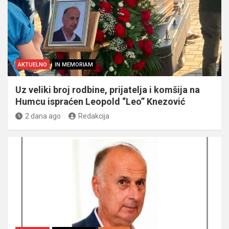
AKTUELNO
IN MEMORIAM
Uz veliki broj rodbine, prijatelja i komšija na
Humcu ispraćen Leopold “Leo” Knezović
2 dana ago
Redakcija