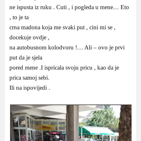
ne ispusta iz ruku . Cuti , i pogleda u mene… Eto
, to je ta
crna madona koja me svaki put , cini mi se ,
docekuje ovdje ,
na autobusnom kolodvoru !… Ali – ovo je prvi
put da je sjela
pored mene .I ispricala svoju pricu , kao da je
prica samoj sebi.
Ili na ispovijedi .