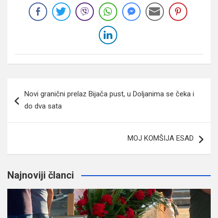
Navigacija
Novi granični prelaz Bijača pust, u Doljanima se čeka i
članaka
do dva sata
MOJ KOMŠIJA ESAD
Najnoviji članci