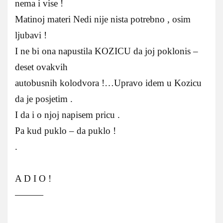
nema i vise !
Matinoj materi Nedi nije nista potrebno , osim
ljubavi !
I ne bi ona napustila KOZICU da joj poklonis –
deset ovakvih
autobusnih kolodvora !…Upravo idem u Kozicu
da je posjetim .
I da i o njoj napisem pricu .
Pa kud puklo – da puklo !
.
A D I O !
———