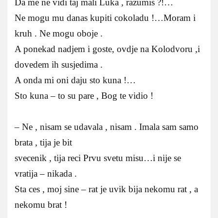
Da me ne vidi taj mali Luka , razumis ?!…
Ne mogu mu danas kupiti cokoladu !…Moram i
kruh . Ne mogu oboje .
A ponekad nadjem i goste, ovdje na Kolodvoru ,i
dovedem ih susjedima .
A onda mi oni daju sto kuna !…
Sto kuna – to su pare , Bog te vidio !
– Ne , nisam se udavala , nisam . Imala sam samo
brata , tija je bit
svecenik , tija reci Prvu svetu misu…i nije se
vratija – nikada .
Sta ces , moj sine – rat je uvik bija nekomu rat , a
nekomu brat !