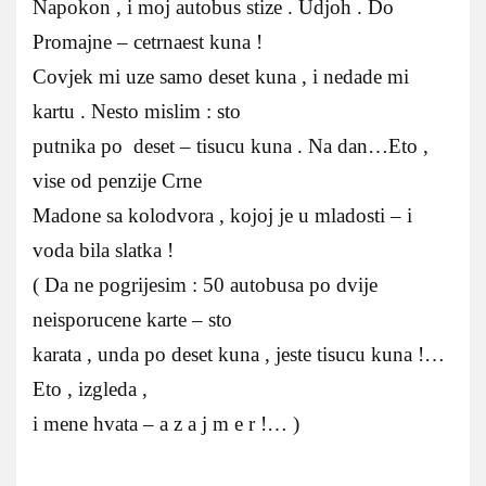
Napokon , i moj autobus stize . Udjoh . Do
Promajne – cetrnaest kuna !
Covjek mi uze samo deset kuna , i nedade mi
kartu . Nesto mislim : sto
putnika po deset – tisucu kuna . Na dan…Eto ,
vise od penzije Crne
Madone sa kolodvora , kojoj je u mladosti – i
voda bila slatka !
( Da ne pogrijesim : 50 autobusa po dvije
neisporucene karte – sto
karata , unda po deset kuna , jeste tisucu kuna !…
Eto , izgleda ,
i mene hvata – a z a j m e r !… )