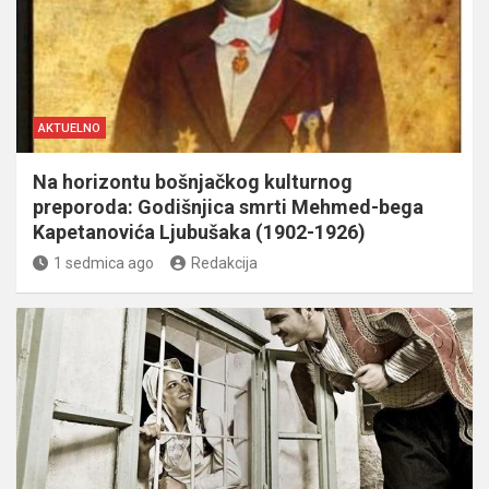
AKTUELNO
Na horizontu bošnjačkog kulturnog
preporoda: Godišnjica smrti Mehmed-bega
Kapetanovića Ljubušaka (1902-1926)
1 sedmica ago
Redakcija