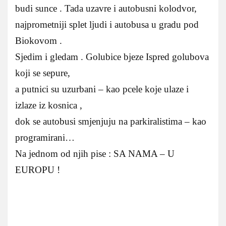
budi sunce . Tada uzavre i autobusni kolodvor,
najprometniji splet ljudi i autobusa u gradu pod
Biokovom .
Sjedim i gledam . Golubice bjeze Ispred golubova
koji se sepure,
a putnici su uzurbani – kao pcele koje ulaze i
izlaze iz kosnica ,
dok se autobusi smjenjuju na parkiralistima – kao
programirani…
Na jednom od njih pise : SA NAMA – U
EUROPU !