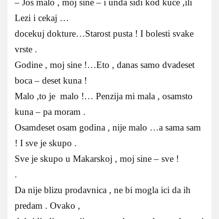
– Jos malo , moj sine – i unda sidi kod kuce ,ili
Lezi i cekaj …
docekuj dokture…Starost pusta ! I bolesti svake
vrste .
Godine , moj sine !…Eto , danas samo dvadeset
boca – deset kuna !
Malo ,to je malo !… Penzija mi mala , osamsto
kuna – pa moram .
Osamdeset osam godina , nije malo …a sama sam
! I sve je skupo .
Sve je skupo u Makarskoj , moj sine – sve !
.
Da nije blizu prodavnica , ne bi mogla ici da ih
predam . Ovako ,