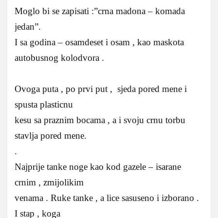
Moglo bi se zapisati :”crna madona – komada
jedan”.
I sa godina – osamdeset i osam , kao maskota
autobusnog kolodvora .
Ovoga puta , po prvi put , sjeda pored mene i
spusta plasticnu
kesu sa praznim bocama , a i svoju crnu torbu
stavlja pored mene.
.
Najprije tanke noge kao kod gazele – isarane
crnim , zmijolikim
venama . Ruke tanke , a lice sasuseno i izborano .
I stap , koga