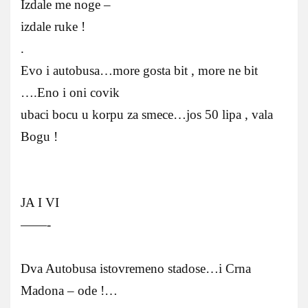
Izdale me noge –
izdale ruke !
.
Evo i autobusa…more gosta bit , more ne bit
….Eno i oni covik
ubaci bocu u korpu za smece…jos 50 lipa , vala
Bogu !
JA I VI
——-
Dva Autobusa istovremeno stadose…i Crna
Madona – ode !…