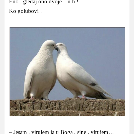
Eno , gledaj ono dvoje – u h !
Ko golubovi !
– Jesam , virujem ja u Boga , sine , virujem…