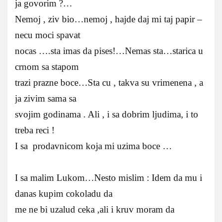
ja govorim ?…
Nemoj , ziv bio…nemoj , hajde daj mi taj papir –
necu moci spavat
nocas ….sta imas da pises!…Nemas sta…starica u
crnom sa stapom
trazi prazne boce…Sta cu , takva su vrimenena , a
ja zivim sama sa
svojim godinama . Ali , i sa dobrim ljudima, i to
treba reci !
I sa prodavnicom koja mi uzima boce …
I sa malim Lukom…Nesto mislim : Idem da mu i
danas kupim cokoladu da
me ne bi uzalud ceka ,ali i kruv moram da