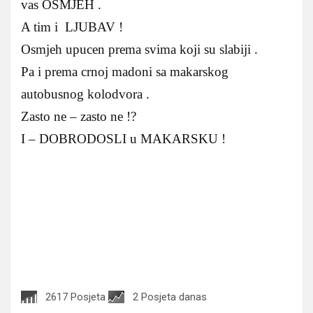
vas OSMJEH .
A tim i LJUBAV !
Osmjeh upucen prema svima koji su slabiji .
Pa i prema crnoj madoni sa makarskog
autobusnog kolodvora .
Zasto ne – zasto ne !?
I – DOBRODOSLI u MAKARSKU !
2617 Posjeta
2 Posjeta danas