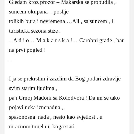
Gledam kroz prozor – Makarska se probudila ,
suncem okupana – poslije
tolikih bura i nevremena …Ali , sa suncem , i
turisticka sezona stize .
– A d i o… M a k a r s k a !… Carobni grade , bar
na prvi pogled !
.
I ja se prekrstim i zazelim da Bog podari zdravlje
svim starim ljudima ,
pa i Crnoj Madoni sa Kolodvora ! Da im se tako
pojavi neka iznenadna ,
spasonosna nada , nesto kao svjetlost , u
mracnom tunelu u koga stari