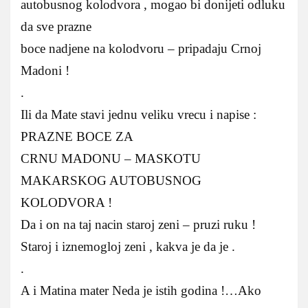
autobusnog kolodvora , mogao bi donijeti odluku
da sve prazne
boce nadjene na kolodvoru – pripadaju Crnoj
Madoni !
.
Ili da Mate stavi jednu veliku vrecu i napise :
PRAZNE BOCE ZA
CRNU MADONU – MASKOTU
MAKARSKOG AUTOBUSNOG
KOLODVORA !
Da i on na taj nacin staroj zeni – pruzi ruku !
Staroj i iznemogloj zeni , kakva je da je .
.
A i Matina mater Neda je istih godina !…Ako