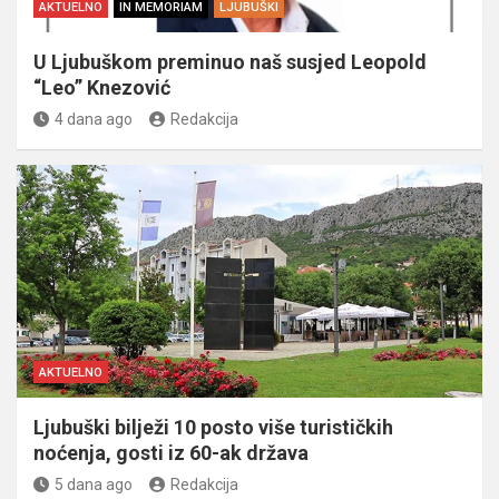
AKTUELNO
IN MEMORIAM
LJUBUŠKI
U Ljubuškom preminuo naš susjed Leopold
“Leo” Knezović
4 dana ago
Redakcija
AKTUELNO
Ljubuški bilježi 10 posto više turističkih
noćenja, gosti iz 60-ak država
5 dana ago
Redakcija