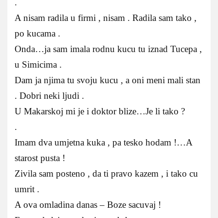
.
A nisam radila u firmi , nisam . Radila sam tako ,
po kucama .
Onda…ja sam imala rodnu kucu tu iznad Tucepa ,
u Simicima .
Dam ja njima tu svoju kucu , a oni meni mali stan
. Dobri neki ljudi .
U Makarskoj mi je i doktor blize…Je li tako ?
.
Imam dva umjetna kuka , pa tesko hodam !…A
starost pusta !
Zivila sam posteno , da ti pravo kazem , i tako cu
umrit .
A ova omladina danas – Boze sacuvaj !