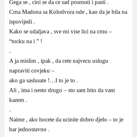
Gega se , cini se da ce sad posrnuti i pasti .
Crna Madona sa Kolodvora ode , kao da je bila na
ispovijedi .
Kako se udaljava , sve mi vise lici na crnu –
“tocku na i ” !
.
A ja mislim , ipak , da cete najvecu uslugu
napraviti covjeku –
ako ga saslusate !…I to je to .
Ali , ima i nesto drugo – sto sam htio da vam
kazem .
.
Naime , ako hocete da ucinite dobro djelo – to je
bar jednostavno .