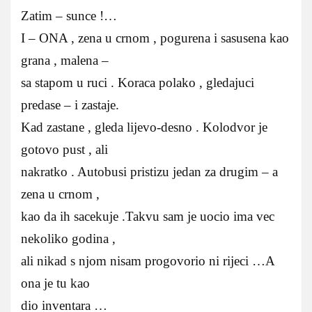
Zatim – sunce !…
I – ONA , zena u crnom , pogurena i sasusena kao
grana , malena –
sa stapom u ruci . Koraca polako , gledajuci
predase – i zastaje.
Kad zastane , gleda lijevo-desno . Kolodvor je
gotovo pust , ali
nakratko . Autobusi pristizu jedan za drugim – a
zena u crnom ,
kao da ih sacekuje .Takvu sam je uocio ima vec
nekoliko godina ,
ali nikad s njom nisam progovorio ni rijeci …A
ona je tu kao
dio inventara …