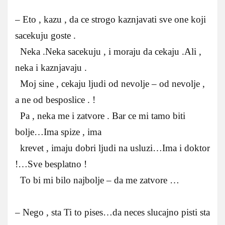
– Eto , kazu , da ce strogo kaznjavati sve one koji
sacekuju goste .
Neka .Neka sacekuju , i moraju da cekaju .Ali ,
neka i kaznjavaju .
Moj sine , cekaju ljudi od nevolje – od nevolje ,
a ne od besposlice . !
Pa , neka me i zatvore . Bar ce mi tamo biti
bolje…Ima spize , ima
krevet , imaju dobri ljudi na usluzi…Ima i doktor
!…Sve besplatno !
To bi mi bilo najbolje – da me zatvore …
– Nego , sta Ti to pises…da neces slucajno pisti sta