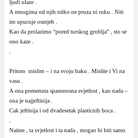
ljudi ulaze .
A mnogima od njih nitko ne pruza ni ruku . Niti
im upucuje osmjeh .
Kao da prolazimo “pored turskog groblja” , sto se
ono kaze .
.
Pritom mislim – i na svoju baku . Mislite i Vi na
vasu .
A ona pomenuta spasonosna svjetlost , kao nada –
ona je najjeftinija .
Cak jeftinija i od dvadesetak plasticnih boca .
.
Naime , ta svjetlost i ta nada , mogao bi biti samo