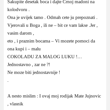
Sakupite desetak boca i dajte Crnoj madoni na
kolodvoru .
Ona je uvijek tamo . Odmah cete ju prepoznati .
Vjerovali u Boga , ili ne – bit ce vam lakse .Jer ,
vasim darom ,
eto , i praznim bocama – Vi mozete pomoci da
ona kupi i – malu
COKOLADU ZA MALOG LUKU !…
Jednostavno , zar ne ?!
Ne moze biti jednostavnije !
.
A nesto mislim : I ovaj moj rodijak Mate Jujnovic
, vlasnik