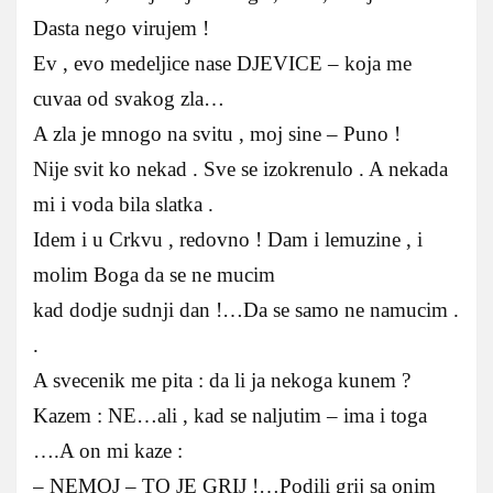
Dasta nego virujem !
Ev , evo medeljice nase DJEVICE – koja me
cuvaa od svakog zla…
A zla je mnogo na svitu , moj sine – Puno !
Nije svit ko nekad . Sve se izokrenulo . A nekada
mi i voda bila slatka .
Idem i u Crkvu , redovno ! Dam i lemuzine , i
molim Boga da se ne mucim
kad dodje sudnji dan !…Da se samo ne namucim .
.
A svecenik me pita : da li ja nekoga kunem ?
Kazem : NE…ali , kad se naljutim – ima i toga
….A on mi kaze :
– NEMOJ – TO JE GRIJ !…Podili grij sa onim