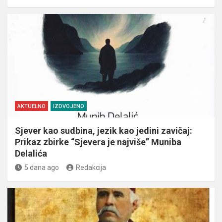
AKTUELNO
IZDVOJENO
Sjever kao sudbina, jezik kao jedini zavičaj:
Prikaz zbirke “Sjevera je najviše” Muniba
Delalića
5 dana ago
Redakcija