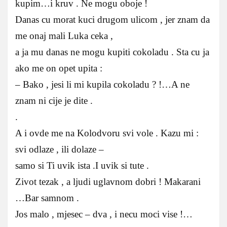
kupim…i kruv . Ne mogu oboje !
Danas cu morat kuci drugom ulicom , jer znam da
me onaj mali Luka ceka ,
a ja mu danas ne mogu kupiti cokoladu . Sta cu ja
ako me on opet upita :
– Bako , jesi li mi kupila cokoladu ? !…A ne
znam ni cije je dite .
.
A i ovde me na Kolodvoru svi vole . Kazu mi :
svi odlaze , ili dolaze –
samo si Ti uvik ista .I uvik si tute .
Zivot tezak , a ljudi uglavnom dobri ! Makarani
…Bar samnom .
Jos malo , mjesec – dva , i necu moci vise !…