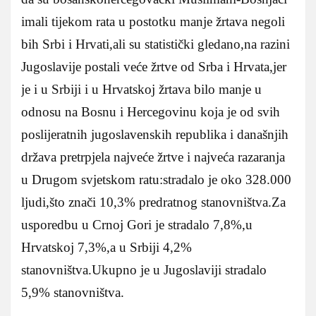
imali tijekom rata u postotku manje žrtava negoli
bih Srbi i Hrvati,ali su statistički gledano,na razini
Jugoslavije postali veće žrtve od Srba i Hrvata,jer
je i u Srbiji i u Hrvatskoj žrtava bilo manje u
odnosu na Bosnu i Hercegovinu koja je od svih
poslijeratnih jugoslavenskih republika i današnjih
država pretrpjela najveće žrtve i najveća razaranja
u Drugom svjetskom ratu:stradalo je oko 328.000
ljudi,što znači 10,3% predratnog stanovništva.Za
usporedbu u Crnoj Gori je stradalo 7,8%,u
Hrvatskoj 7,3%,a u Srbiji 4,2%
stanovništva.Ukupno je u Jugoslaviji stradalo
5,9% stanovništva.