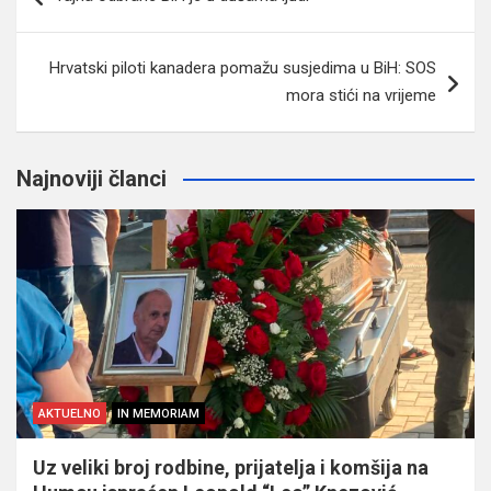
članaka
Hrvatski piloti kanadera pomažu susjedima u BiH: SOS
mora stići na vrijeme
Najnoviji članci
AKTUELNO
IN MEMORIAM
Uz veliki broj rodbine, prijatelja i komšija na