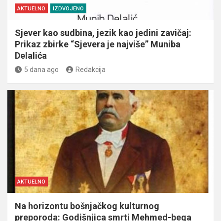
AKTUELNO
IZDVOJENO
Sjever kao sudbina, jezik kao jedini zavičaj:
Prikaz zbirke “Sjevera je najviše” Muniba
Delalića
5 dana ago
Redakcija
AKTUELNO
Na horizontu bošnjačkog kulturnog
preporoda: Godišnjica smrti Mehmed-bega