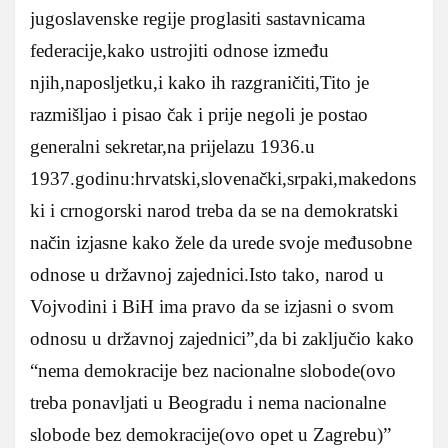
jugoslavenske regije proglasiti sastavnicama
federacije,kako ustrojiti odnose između
njih,naposljetku,i kako ih razgraničiti,Tito je
razmišljao i pisao čak i prije negoli je postao
generalni sekretar,na prijelazu 1936.u
1937.godinu:hrvatski,slovenački,srpaki,makedons
ki i crnogorski narod treba da se na demokratski
način izjasne kako žele da urede svoje međusobne
odnose u državnoj zajednici.Isto tako, narod u
Vojvodini i BiH ima pravo da se izjasni o svom
odnosu u državnoj zajednici”,da bi zaključio kako
“nema demokracije bez nacionalne slobode(ovo
treba ponavljati u Beogradu i nema nacionalne
slobode bez demokracije(ovo opet u Zagrebu)”