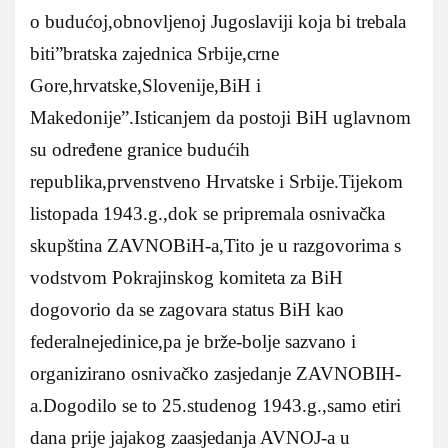
o budućoj,obnovljenoj Jugoslaviji koja bi trebala
biti”bratska zajednica Srbije,crne
Gore,hrvatske,Slovenije,BiH i
Makedonije”.Isticanjem da postoji BiH uglavnom
su određene granice budućih
republika,prvenstveno Hrvatske i Srbije.Tijekom
listopada 1943.g.,dok se pripremala osnivačka
skupština ZAVNOBiH-a,Tito je u razgovorima s
vodstvom Pokrajinskog komiteta za BiH
dogovorio da se zagovara status BiH kao
federalnejedinice,pa je brže-bolje sazvano i
organizirano osnivačko zasjedanje ZAVNOBIH-
a.Dogodilo se to 25.studenog 1943.g.,samo etiri
dana prije jajakog zaasjedanja AVNOJ-a u