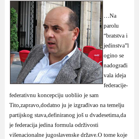
…Na
parolu
“bratstva i
jedinstva”l
ogino se
nadograđi
vala ideja
federacije-
federativnu koncepciju uobliio je sam
Tito,zapravo,dodatno ju je izgrađivao na temelju
partijskog stava,definiranog još u dvadesetima,da
je federacija jedina formula održivosti
višenacionalne jugoslavenske države.O tome koje