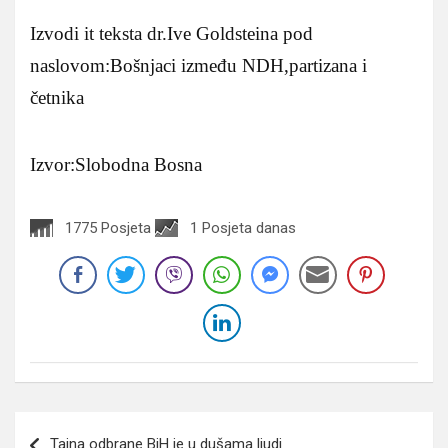
Izvodi it teksta dr.Ive Goldsteina pod
naslovom:Bošnjaci između NDH,partizana i
četnika
Izvor:Slobodna Bosna
1775 Posjeta
1 Posjeta danas
Navigacija
Tajna odbrane BiH je u dušama ljudi