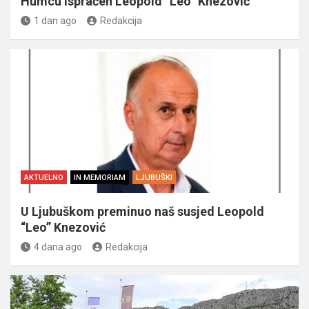
Humcu ispraćen Leopold “Leo” Knezović
1 dan ago
Redakcija
AKTUELNO
IN MEMORIAM
LJUBUŠKI
U Ljubuškom preminuo naš susjed Leopold
“Leo” Knezović
4 dana ago
Redakcija