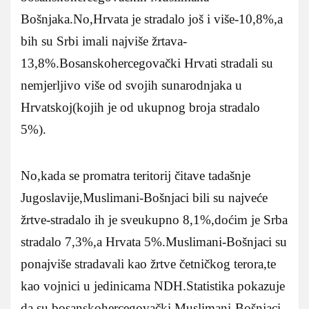
Bošnjaka.No,Hrvata je stradalo još i više-10,8%,a
bih su Srbi imali najviše žrtava-
13,8%.Bosanskohercegovački Hrvati stradali su
nemjerljivo više od svojih sunarodnjaka u
Hrvatskoj(kojih je od ukupnog broja stradalo
5%).
No,kada se promatra teritorij čitave tadašnje
Jugoslavije,Muslimani-Bošnjaci bili su najveće
žrtve-stradalo ih je sveukupno 8,1%,doćim je Srba
stradalo 7,3%,a Hrvata 5%.Muslimani-Bošnjaci su
ponajviše stradavali kao žrtve četničkog terora,te
kao vojnici u jedinicama NDH.Statistika pokazuje
da su bosanskohercegovački Muslimani-Bošnjaci