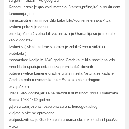
su gonili <erzak>.Po geografu
Kanaetu,erzak je građevni materijal (kamen,pržina,itd),a po drugom
tumačenju ,to je
hrana,životne namirnice.Bilo kako bilo,>gonjenje erzaka < za
tvrđavu pokazuje da su
oni stoljećima životno bili vezani uz nju.Osmanlije su je tretirale
kao < dodatak
tvrđavi < ( <Kal ‘ ai time < ) kako je zabilježeno u sidžilu (
protokolu )
mostarskog kadije iz 1840.godine.Gradska je bila naseljena vrlo
rano.Na to upućuju ostaci niza gromila duž drevnih
puteva i velike kamene gradine u blizini sela.Ne zna se kada je
Gradska pala u osmanske ruke.Svakako nije u drugom
osvajačkom
udaru 1465.godine,jer se ne navodi u sumarnom popisu sandžaka
Bosna 1468-1469.godine
gdje su zabilježena i osvojena sela iz hercegovačkog
vilajeta.Može se opravdano
pretpostaviti da je Gradska pala u osmanske ruke kada i Ljubuški
– oko