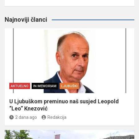
Najnoviji članci
AKTUELNO
IN MEMORIAM
LJUBUŠKI
U Ljubuškom preminuo naš susjed Leopold
“Leo” Knezović
2 dana ago
Redakcija