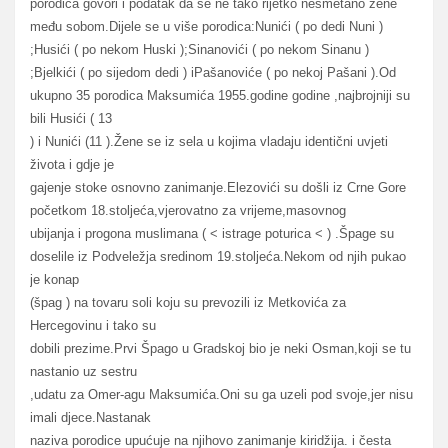
porodica govori i podatak da se ne tako rijetko nesmetano žene
među sobom.Dijele se u više porodica:Nunići ( po dedi Nuni )
;Husići ( po nekom Huski );Sinanovići ( po nekom Sinanu )
;Bjelkići ( po sijedom dedi ) iPašanoviće ( po nekoj Pašani ).Od
ukupno 35 porodica Maksumića 1955.godine godine ,najbrojniji su
bili Husići ( 13
) i Nunići (11 ).Žene se iz sela u kojima vladaju identični uvjeti
života i gdje je
gajenje stoke osnovno zanimanje.Elezovići su došli iz Crne Gore
početkom 18.stoljeća,vjerovatno za vrijeme,masovnog
ubijanja i progona muslimana ( < istrage poturica < ) .Špage su
doselile iz Podveležja sredinom 19.stoljeća.Nekom od njih pukao
je konap
(špag ) na tovaru soli koju su prevozili iz Metkovića za
Hercegovinu i tako su
dobili prezime.Prvi Špago u Gradskoj bio je neki Osman,koji se tu
nastanio uz sestru
,udatu za Omer-agu Maksumića.Oni su ga uzeli pod svoje,jer nisu
imali djece.Nastanak
naziva porodice upućuje na njihovo zanimanje kiridžija. i česta