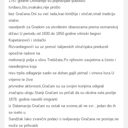
1767.godine Osmanlije su popravljale ljubušku
tvrđavu,što,svakako,nije prošlo
bez Gračana.Oni su već tada,kao kiridžije i stočari,imali tradiciju
stalno
naseljenih za Gradom sa utvrđenim obavezama prema osmanskoj
državi.U periodu od 1830.do 1850.godine vitinski begovi
Kapetanovići i stolački
Rizvanbegovići su uz pomoć talijanskih stručnjaka preduzeli
opsežne radove na
melioraciji polja u slivu Trebižata.Po njihovim savjetima a često i
naređenjima koja
nisu trpila odlaganje sadio se duhan,gajili pirinač i vinova loza.U
vrijeme te žive
privredne aktivnosti,Gračani su sa svojim konjima odigrali
značajnu ulogu.Stariji Gračani su pričali da su okolna sela poslije
1878. godine naselili imigranti
iz Dalamacije.Gračani su ostali na svome,ali ne svi ; jedan dio ih
se iselio u
Sandžak.Iako zvanični podaci o iseljavanju Gračana ne postoje,ne
može se prihvatiti