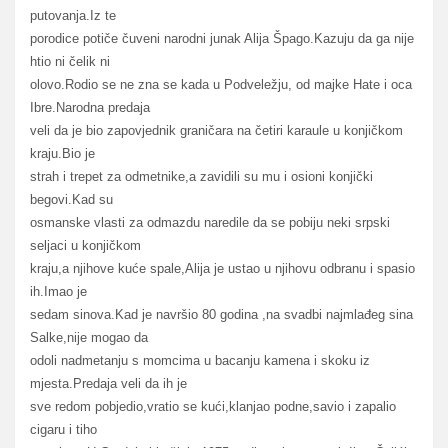
putovanja.Iz te
porodice potiče čuveni narodni junak Alija Špago.Kazuju da ga nije
htio ni čelik ni
olovo.Rodio se ne zna se kada u Podveležju, od majke Hate i oca
Ibre.Narodna predaja
veli da je bio zapovjednik graničara na četiri karaule u konjičkom
kraju.Bio je
strah i trepet za odmetnike,a zavidili su mu i osioni konjički
begovi.Kad su
osmanske vlasti za odmazdu naredile da se pobiju neki srpski
seljaci u konjičkom
kraju,a njihove kuće spale,Alija je ustao u njihovu odbranu i spasio
ih.Imao je
sedam sinova.Kad je navršio 80 godina ,na svadbi najmlađeg sina
Salke,nije mogao da
odoli nadmetanju s momcima u bacanju kamena i skoku iz
mjesta.Predaja veli da ih je
sve redom pobjedio,vratio se kući,klanjao podne,savio i zapalio
cigaru i tiho