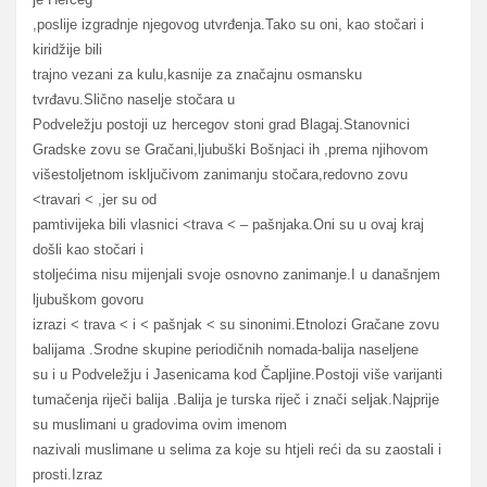
,poslije izgradnje njegovog utvrđenja.Tako su oni, kao stočari i
kiridžije bili
trajno vezani za kulu,kasnije za značajnu osmansku
tvrđavu.Slično naselje stočara u
Podveležju postoji uz hercegov stoni grad Blagaj.Stanovnici
Gradske zovu se Gračani,ljubuški Bošnjaci ih ,prema njihovom
višestoljetnom isključivom zanimanju stočara,redovno zovu
<travari < ,jer su od
pamtivijeka bili vlasnici <trava < – pašnjaka.Oni su u ovaj kraj
došli kao stočari i
stoljećima nisu mijenjali svoje osnovno zanimanje.I u današnjem
ljubuškom govoru
izrazi < trava < i < pašnjak < su sinonimi.Etnolozi Gračane zovu
balijama .Srodne skupine periodičnih nomada-balija naseljene
su i u Podveležju i Jasenicama kod Čapljine.Postoji više varijanti
tumačenja riječi balija .Balija je turska riječ i znači seljak.Najprije
su muslimani u gradovima ovim imenom
nazivali muslimane u selima za koje su htjeli reći da su zaostali i
prosti.Izraz