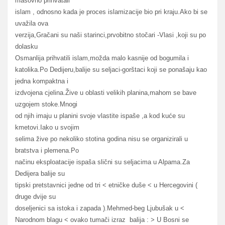
masovno prihvatali
islam , odnosno kada je proces islamizacije bio pri kraju.Ako bi se
uvažila ova
verzija,Gračani su naši starinci,prvobitno stočari -Vlasi ,koji su po
dolasku
Osmanlija prihvatili islam,možda malo kasnije od bogumila i
katolika.Po Dedijeru,balije su seljaci-gorštaci koji se ponašaju kao
jedna kompaktna i
izdvojena cjelina.Žive u oblasti velikih planina,mahom se bave
uzgojem stoke.Mnogi
od njih imaju u planini svoje vlastite ispaše ,a kod kuće su
kmetovi.Iako u svojim
selima žive po nekoliko stotina godina nisu se organizirali u
bratstva i plemena.Po
načinu eksploatacije ispaša slični su seljacima u Alpama.Za
Dedijera balije su
tipski pretstavnici jedne od tri < etničke duše < u Hercegovini (
druge dvije su
doseljenici sa istoka i zapada ).Mehmed-beg Ljubušak u <
Narodnom blagu < ovako tumači izraz balija : > U Bosni se