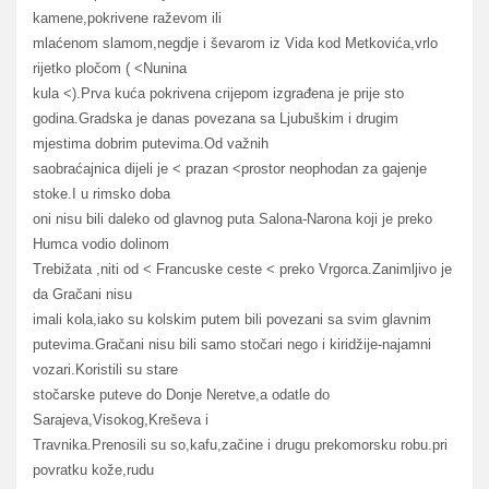
kamene,pokrivene raževom ili
mlaćenom slamom,negdje i ševarom iz Vida kod Metkovića,vrlo
rijetko pločom ( <Nunina
kula <).Prva kuća pokrivena crijepom izgrađena je prije sto
godina.Gradska je danas povezana sa Ljubuškim i drugim
mjestima dobrim putevima.Od važnih
saobraćajnica dijeli je < prazan <prostor neophodan za gajenje
stoke.I u rimsko doba
oni nisu bili daleko od glavnog puta Salona-Narona koji je preko
Humca vodio dolinom
Trebižata ,niti od < Francuske ceste < preko Vrgorca.Zanimljivo je
da Gračani nisu
imali kola,iako su kolskim putem bili povezani sa svim glavnim
putevima.Gračani nisu bili samo stočari nego i kiridžije-najamni
vozari.Koristili su stare
stočarske puteve do Donje Neretve,a odatle do
Sarajeva,Visokog,Kreševa i
Travnika.Prenosili su so,kafu,začine i drugu prekomorsku robu.pri
povratku kože,rudu