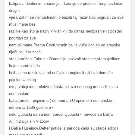
balija sa identičnim značenjem kasnije se proširio i na pripadnike
drugih
vjera.Zatim su nemuslimani preuzeli taj naziv kao pogrdan za sve
muslimane bez
razlike,kao što je naziv < vlah < ( do danas neobjašnjen ) postao
pogrdan za sve
nemuslimane.Prema Čevri,termin balija vuče korijen od arapske
riječi bali što znači
stari,istrošeni.Tako su Osmanlije nazivali starince,starosjedioce
koje su zatekli,da
bi ih jasno razlikovali od došljaka i naglasili njihovo domaće
prijeklo.U prilog
ovoj tvrdnji ide i relativno česta pojava osobnog imena Balija u
osmanskim
katastarskim popisima ( defterima ).U opširnom osmanskom
defteru iz 1585 godine u <
selu Ljubuški sa samom varoši Ljubuški < navode se Balija
Alijin,Balija sin Vlatkov
i Balija Huseinov.Defter potiče iz perioda kada su starosjedioci