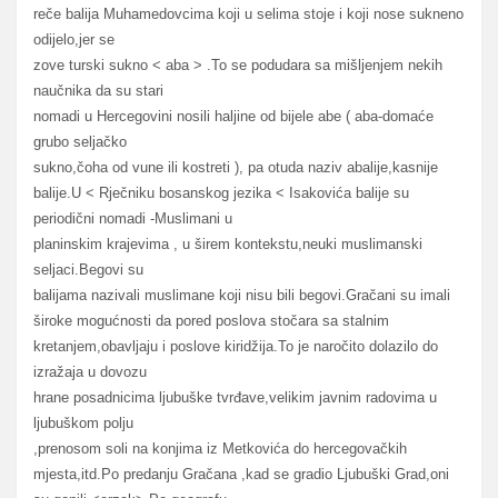
reče balija Muhamedovcima koji u selima stoje i koji nose sukneno
odijelo,jer se
zove turski sukno < aba > .To se podudara sa mišljenjem nekih
naučnika da su stari
nomadi u Hercegovini nosili haljine od bijele abe ( aba-domaće
grubo seljačko
sukno,čoha od vune ili kostreti ), pa otuda naziv abalije,kasnije
balije.U < Rječniku bosanskog jezika < Isakovića balije su
periodični nomadi -Muslimani u
planinskim krajevima , u širem kontekstu,neuki muslimanski
seljaci.Begovi su
balijama nazivali muslimane koji nisu bili begovi.Gračani su imali
široke mogućnosti da pored poslova stočara sa stalnim
kretanjem,obavljaju i poslove kiridžija.To je naročito dolazilo do
izražaja u dovozu
hrane posadnicima ljubuške tvrđave,velikim javnim radovima u
ljubuškom polju
,prenosom soli na konjima iz Metkovića do hercegovačkih
mjesta,itd.Po predanju Gračana ,kad se gradio Ljubuški Grad,oni