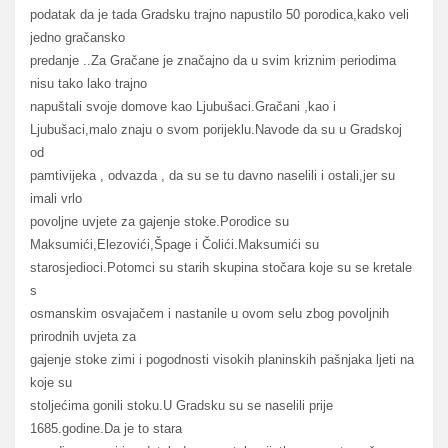
podatak da je tada Gradsku trajno napustilo 50 porodica,kako veli
jedno gračansko
predanje ..Za Gračane je značajno da u svim kriznim periodima
nisu tako lako trajno
napuštali svoje domove kao Ljubušaci.Gračani ,kao i
Ljubušaci,malo znaju o svom porijeklu.Navode da su u Gradskoj
od
pamtivijeka , odvazda , da su se tu davno naselili i ostali,jer su
imali vrlo
povoljne uvjete za gajenje stoke.Porodice su
Maksumići,Elezovići,Špage i Čolići.Maksumići su
starosjedioci.Potomci su starih skupina stočara koje su se kretale
s
osmanskim osvajačem i nastanile u ovom selu zbog povoljnih
prirodnih uvjeta za
gajenje stoke zimi i pogodnosti visokih planinskih pašnjaka ljeti na
koje su
stoljećima gonili stoku.U Gradsku su se naselili prije
1685.godine.Da je to stara