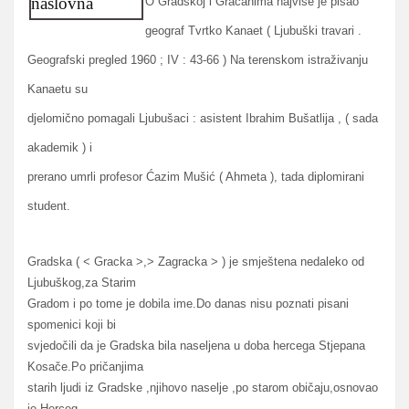
O Gradskoj i Gračanima najviše je pisao
geograf Tvrtko Kanaet ( Ljubuški travari .
Geografski pregled 1960 ; IV : 43-66 ) Na terenskom istraživanju
Kanaetu su
djelomično pomagali Ljubušaci : asistent Ibrahim Bušatlija , ( sada
akademik ) i
prerano umrli profesor Ćazim Mušić ( Ahmeta ), tada diplomirani
student.
Gradska ( < Gracka >,> Zagracka > ) je smještena nedaleko od
Ljubuškog,za Starim
Gradom i po tome je dobila ime.Do danas nisu poznati pisani
spomenici koji bi
svjedočili da je Gradska bila naseljena u doba hercega Stjepana
Kosače.Po pričanjima
starih ljudi iz Gradske ,njihovo naselje ,po starom običaju,osnovao
je Herceg