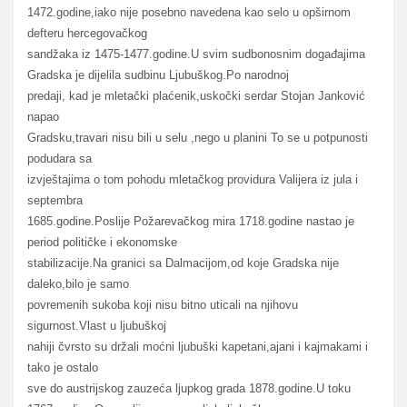
1472.godine,iako nije posebno navedena kao selo u opširnom
defteru hercegovačkog
sandžaka iz 1475-1477.godine.U svim sudbonosnim događajima
Gradska je dijelila sudbinu Ljubuškog.Po narodnoj
predaji, kad je mletački plaćenik,uskočki serdar Stojan Janković
napao
Gradsku,travari nisu bili u selu ,nego u planini To se u potpunosti
podudara sa
izvještajima o tom pohodu mletačkog providura Valijera iz jula i
septembra
1685.godine.Poslije Požarevačkog mira 1718.godine nastao je
period političke i ekonomske
stabilizacije.Na granici sa Dalmacijom,od koje Gradska nije
daleko,bilo je samo
povremenih sukoba koji nisu bitno uticali na njihovu
sigurnost.Vlast u ljubuškoj
nahiji čvrsto su držali moćni ljubuški kapetani,ajani i kajmakami i
tako je ostalo
sve do austrijskog zauzeća ljupkog grada 1878.godine.U toku