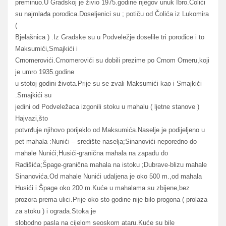
preminuo.U Gradskoj je živio 1975.godine njegov unuk Ibro.Čolići
su najmlađa porodica.Doseljenici su ; potiču od Čolića iz Lukomira
(
Bjelašnica ) .Iz Gradske su u Podveležje doselile tri porodice i to
Maksumići,Smajkići i
Crnomerovići.Crnomerovići su dobili prezime po Crnom Omeru,koji
je umro 1935.godine
u stotoj godini života.Prije su se zvali Maksumići kao i Smajkići
.Smajkići su
jedini od Podveležaca izgonili stoku u mahalu ( ljetne stanove )
Hajvazi,što
potvrđuje njihovo porijeklo od Maksumića.Naselje je podijeljeno u
pet mahala :Nunići – središte naselja;Sinanovići-neporedno do
mahale Nunići;Husići-granična mahala na zapadu do
Radišića;Špage-granična mahala na istoku ;Dubrave-blizu mahale
Sinanovića.Od mahale Nunići udaljena je oko 500 m.,od mahala
Husići i Špage oko 200 m.Kuće u mahalama su zbijene,bez
prozora prema ulici.Prije oko sto godine nije bilo progona ( prolaza
za stoku ) i ograda.Stoka je
slobodno pasla na cijelom seoskom ataru.Kuće su bile