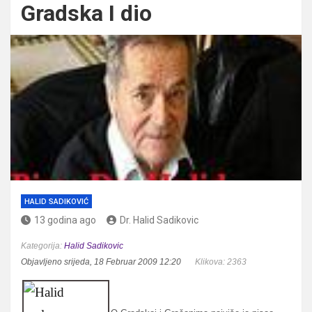
Gradska I dio
HALID SADIKOVIĆ
13 godina ago
Dr. Halid Sadikovic
Kategorija:
Halid Sadikovic
Objavljeno srijeda, 18 Februar 2009 12:20
Klikova: 2363