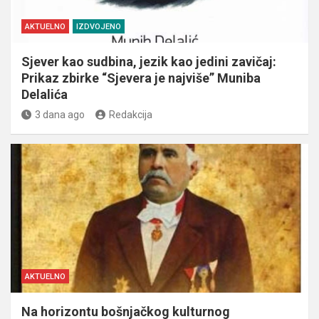
AKTUELNO
IZDVOJENO
Sjever kao sudbina, jezik kao jedini zavičaj:
Prikaz zbirke “Sjevera je najviše” Muniba
Delalića
3 dana ago
Redakcija
AKTUELNO
Na horizontu bošnjačkog kulturnog