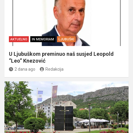
AKTUELNO
IN MEMORIAM
LJUBUŠKI
U Ljubuškom preminuo naš susjed Leopold
“Leo” Knezović
2 dana ago
Redakcija