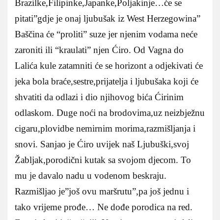
Brazilke,Filipinke,Japanke,Poljakinje…će se
pitati”gdje je onaj ljubušak iz West Herzegowina”
Baščina će “proliti” suze jer njenim vodama neće
zaroniti ili “kraulati” njen Ćiro. Od Vagna do
Lalića kule zatamniti će se horizont a odjekivati će
jeka bola braće,sestre,prijatelja i ljubušaka koji će
shvatiti da odlazi i dio njihovog bića Ćirinim
odlaskom. Duge noći na brodovima,uz neizbježnu
cigaru,plovidbe nemirnim morima,razmišljanja i
snovi. Sanjao je Ćiro uvijek naš Ljubuški,svoj
Žabljak,porodični kutak sa svojom djecom. To
mu je davalo nadu u vodenom beskraju.
Razmišljao je”još ovu maršrutu”,pa još jednu i
tako vrijeme prođe… Ne dođe porodica na red.