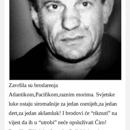
Završila su brodarenja
Atlantikom,Pacifikom,raznim morima. Svjetske
luke ostaju siromašnije za jedan osmijeh,za jedan
dert,za jedan akšamluk! I brodovi će “riknuti” na
vijest da ih u “utrobi” neće opsluživati Ćiro!