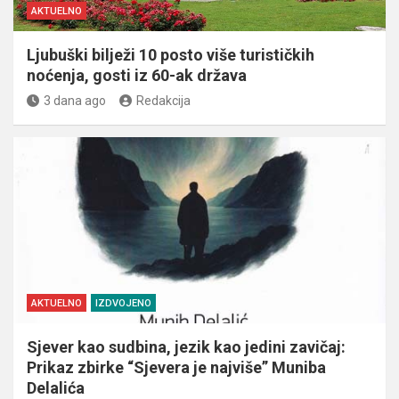
AKTUELNO
Ljubuški bilježi 10 posto više turističkih
noćenja, gosti iz 60-ak država
3 dana ago
Redakcija
AKTUELNO
IZDVOJENO
Sjever kao sudbina, jezik kao jedini zavičaj:
Prikaz zbirke “Sjevera je najviše” Muniba
Delalića