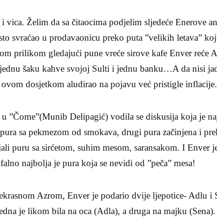
i vica. Želim da sa čitaocima podjelim sljedeće Enerove a
to svraćao u prodavaonicu preko puta ”velikih letava” koj
m prilikom gledajući pune vreće sirove kafe Enver reće Alij
jednu šaku kahve svojoj Sulti i jednu banku…A da nisi jad
 ovom dosjetkom aludirao na pojavu već pristigle inflacije
u ”Čome”(Munib Delipagić) vodila se diskusija koja je naj
a pura sa pekmezom od smokava, drugi pura začinjena i pre
jali puru sa sirćetom, suhim mesom, saransakom. I Enver j
mfalno najbolja je pura koja se nevidi od ”peča” mesa!
krasnom Azrom, Enver je podario dvije ljepotice- Adlu i S
Jedna je likom bila na oca (Adla), a druga na majku (Sena).