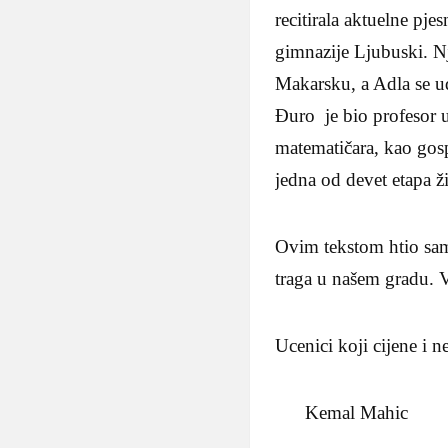
recitirala aktuelne pj
gimnazije Ljubuski. N
Makarsku, a Adla se u
Đuro je bio profesor u
matematičara, kao gos
jedna od devet etapa ž
Ovim tekstom htio sam”
traga u našem gradu. V
Ucenici koji cijene i n
Kemal Mahic