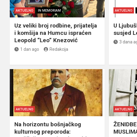
AKTUELNO
IN MEMORIAM
AKTUELNO
Uz veliki broj rodbine, prijatelja
U Ljubu
i komšija na Humcu ispraćen
susjed L
Leopold “Leo” Knezović
3 dana a
1 dan ago
Redakcija
AKTUELNO
AKTUELNO
Na horizontu bošnjačkog
ŽENIDBE
kulturnog preporoda:
MUSLIMA