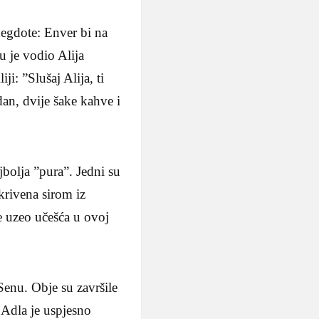
negdote: Enver bi na
u je vodio Alija
i: ”Slušaj Alija, ti
an, dvije šake kahve i
.
bolja ”pura”. Jedni su
krivena sirom iz
e uzeo učešća u ovoj
enu. Obje su završile
 Adla je uspjesno