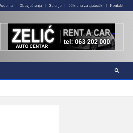
Početna
Obavještenja
Galerije
50 kruna za Ljubuški
Kontakt