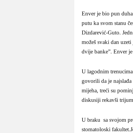
Enver je bio pun duha 
putu ka svom stanu čes
Dizdarević-Guto. Jedno
možeš svaki dan uzeti 
dvije banke”. Enver je
U lagodnim trenucima 
govorili da je najslađ
mijeha, treći su pomin
diskusiji rekavši triju
U braku sa svojom pre
stomatoloski fakultet.