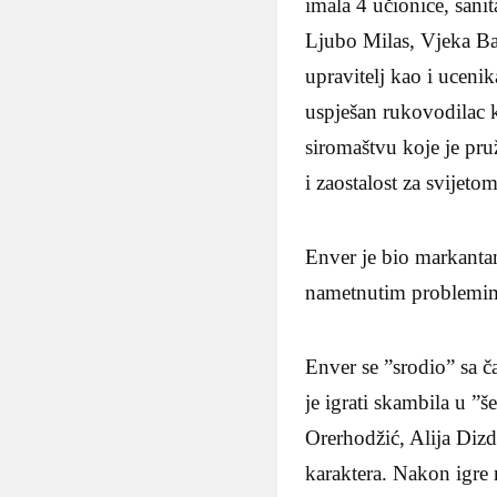
imala 4 učionice, sanit
Ljubo Milas, Vjeka Ba
upravitelj kao i uceni
uspješan rukovodilac k
siromaštvu koje je pr
i zaostalost za svijetom
Enver je bio markantan
nametnutim problemi
Enver se ”srodio” sa č
je igrati skambila u ”
Orerhodžić, Alija Dizd
karaktera. Nakon igre 