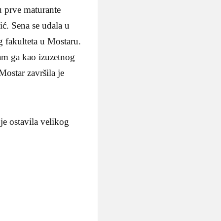
u prve maturante
ć. Sena se udala u
 fakulteta u Mostaru.
sam ga kao izuzetnog
star završila je
je ostavila velikog