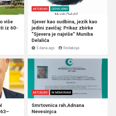
AKTUELNO
IZDVOJENO
o više
Sjever kao sudbina, jezik kao
ti iz 60-
jedini zavičaj: Prikaz zbirke
“Sjevera je najviše” Muniba
Delalića
5 dana ago
Redakcija
AKTUELNO
IN MEMORIAM
N
Smrtovnica rah.Adnana
963–
Nevesinjca