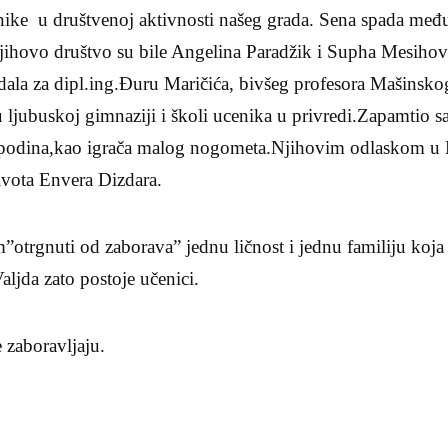
esnike u društvenoj aktivnosti našeg grada. Sena spada međ
jihovo društvo su bile Angelina Paradžik i Supha Mesihovi
dala za dipl.ing.Đuru Maričića, bivšeg profesora Mašinskog
 ljubuskoj gimnaziji i školi ucenika u privredi.Zapamtio 
podina,kao igrača malog nogometa.Njihovim odlaskom u Mo
ivota Envera Dizdara.
otrgnuti od zaborava” jednu ličnost i jednu familiju koja 
aljda zato postoje učenici.
e zaboravljaju.