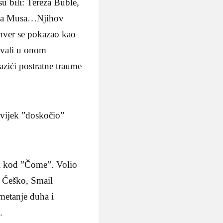
su bili: Tereza Buble,
fica Musa…Njihov
Enver se pokazao kao
jivali u onom
zići postratne traume
uvijek ”doskočio”
li kod ”Čome”. Volio
m Ćeško, Smail
dmetanje duha i
.