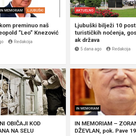
IN MEMORIAM
LJUBUŠKI
AKTUELNO
škom preminuo naš
Ljubuški bilježi 10 post
eopold “Leo” Knezović
turističkih noćenja, gos
ak država
go
Redakcija
5 dana ago
Redakcija
IN MEMORIAM
NI OBIČAJI KOD
IN MEMORIAM – ZORA
NA NA SELU
DŽEVLAN, pok. Pave 1