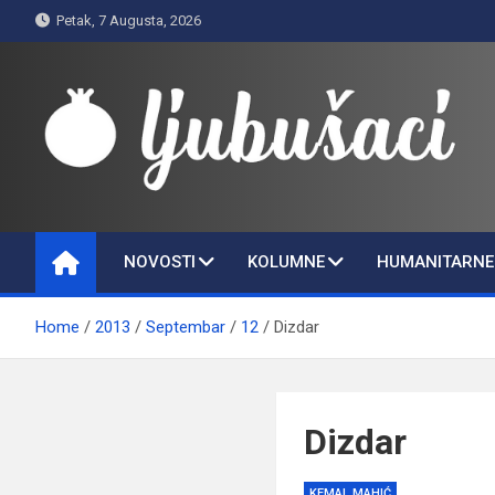
Skip
Petak, 7 Augusta, 2026
to
content
Ljubušaci
Svom voljenom gradu
NOVOSTI
KOLUMNE
HUMANITARNE 
Home
2013
Septembar
12
Dizdar
Dizdar
KEMAL MAHIĆ