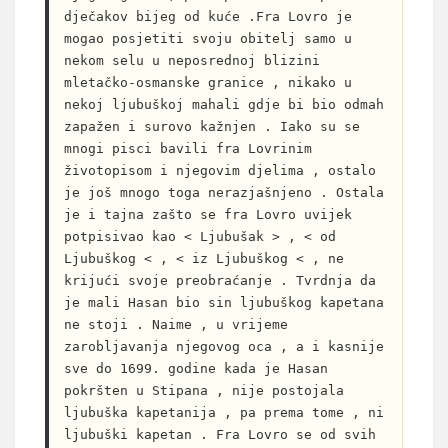
dječakov bijeg od kuće .Fra Lovro je 
mogao posjetiti svoju obitelj samo u 
nekom selu u neposrednoj blizini 
mletačko-osmanske granice , nikako u 
nekoj ljubuškoj mahali gdje bi bio odmah 
zapažen i surovo kažnjen . Iako su se 
mnogi pisci bavili fra Lovrinim 
životopisom i njegovim djelima , ostalo 
je još mnogo toga nerazjašnjeno . Ostala 
je i tajna zašto se fra Lovro uvijek 
potpisivao kao < Ljubušak > , < od 
Ljubuškog < , < iz Ljubuškog < , ne 
krijući svoje preobraćanje . Tvrdnja da 
je mali Hasan bio sin ljubuškog kapetana 
ne stoji . Naime , u vrijeme 
zarobljavanja njegovog oca , a i kasnije 
sve do 1699. godine kada je Hasan 
pokršten u Stipana , nije postojala 
ljubuška kapetanija , pa prema tome , ni 
ljubuški kapetan . Fra Lovro se od svih 