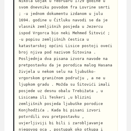
Nikola Gojak u februaru 1729 godine u 
svom dnevniku povodom fra Lovrine smrti 
; -u jednom dokumentu izdanom u julu 
1694. godine u Čitluku navodi se da je 
vlasnik zemljišnih posjeda u Jezercu 
ispod Vrgorca bio neki Mehmed Šitović ; 
-u popisu zemljišnih čestica u 
katastarskoj općini Lisice postoji oveći 
broj njiva pod nazivom Šitovina . 
Posljednja dva pisana izvora navode na 
pretpostavku da je porodica malog Hasana 
živjela u nekom selu na ljubuško-
vrgorskom graničnom području , a ne u 
ljupkom gradu . Možda su Šitovići imali 
posjede uz desnu obalu Trebižata , u 
Lisicama ili Teskeri ,u blizini 
zemljišnih posjeda ljubuške porodice 
Konjhodžića . Kada bi pisani izvori 
potvrdili ovu pretpostavku , 
uvjerljiviji bi bili i zarobljavanje 
njegovog oca , postupak oko otkupa i 