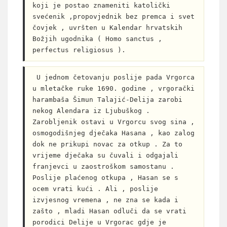
koji je postao znameniti katolički 
svećenik ,propovjednik bez premca i svet 
čovjek , uvršten u Kalendar hrvatskih 
Božjih ugodnika ( Homo sanctus , 
perfectus religiosus ). 
 U jednom četovanju poslije pada Vrgorca 
u mletačke ruke 1690. godine , vrgorački 
harambaša Šimun Talajić-Delija zarobi 
nekog Alendara iz Ljubuškog . 
Zarobljenik ostavi u Vrgorcu svog sina , 
osmogodišnjeg dječaka Hasana , kao zalog 
dok ne prikupi novac za otkup . Za to 
vrijeme dječaka su čuvali i odgajali 
franjevci u zaostroškom samostanu . 
Poslije plaćenog otkupa , Hasan se s 
ocem vrati kući . Ali , poslije 
izvjesnog vremena , ne zna se kada i 
zašto , mladi Hasan odluči da se vrati 
porodici Delije u Vrgorac gdje je 