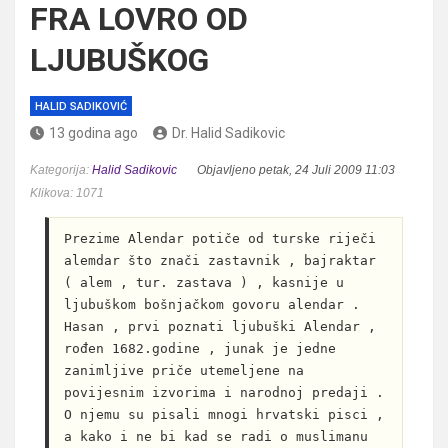
FRA LOVRO OD
LJUBUŠKOG
HALID SADIKOVIĆ
13 godina ago
Dr. Halid Sadikovic
Kategorija:
Halid Sadikovic
Objavljeno petak, 24 Juli 2009 11:03
Klikova: 1071
Prezime Alendar potiče od turske riječi 
alemdar što znači zastavnik , bajraktar 
( alem , tur. zastava ) , kasnije u 
ljubuškom bošnjačkom govoru alendar . 
Hasan , prvi poznati ljubuški Alendar , 
rođen 1682.godine , junak je jedne 
zanimljive priče utemeljene na 
povijesnim izvorima i narodnoj predaji . 
O njemu su pisali mnogi hrvatski pisci , 
a kako i ne bi kad se radi o muslimanu 