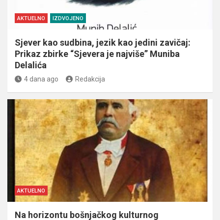
AKTUELNO
IZDVOJENO
Sjever kao sudbina, jezik kao jedini zavičaj:
Prikaz zbirke “Sjevera je najviše” Muniba
Delalića
4 dana ago
Redakcija
AKTUELNO
Na horizontu bošnjačkog kulturnog