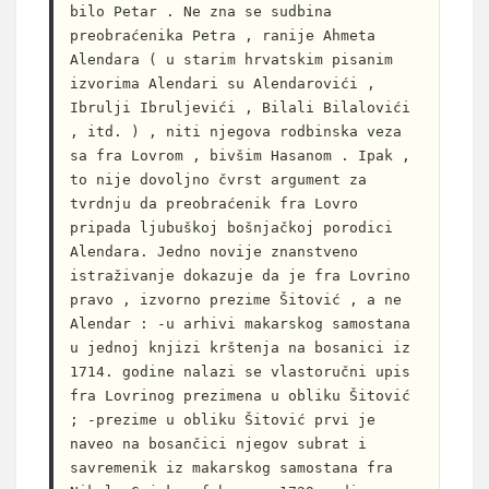
bilo Petar . Ne zna se sudbina 
preobraćenika Petra , ranije Ahmeta 
Alendara ( u starim hrvatskim pisanim 
izvorima Alendari su Alendarovići , 
Ibrulji Ibruljevići , Bilali Bilalovići 
, itd. ) , niti njegova rodbinska veza 
sa fra Lovrom , bivšim Hasanom . Ipak , 
to nije dovoljno čvrst argument za 
tvrdnju da preobraćenik fra Lovro 
pripada ljubuškoj bošnjačkoj porodici 
Alendara. Jedno novije znanstveno 
istraživanje dokazuje da je fra Lovrino 
pravo , izvorno prezime Šitović , a ne 
Alendar : -u arhivi makarskog samostana 
u jednoj knjizi krštenja na bosanici iz 
1714. godine nalazi se vlastoručni upis 
fra Lovrinog prezimena u obliku Šitović 
; -prezime u obliku Šitović prvi je 
naveo na bosančici njegov subrat i 
savremenik iz makarskog samostana fra 