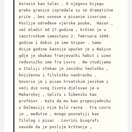
boravio kao talac . O njegovu bijegu 
preko granice ispredale su se dramatične 
priče , bez osnove u pisanim izvorima . 
Poslije određene vjerske pouke,  Hasan , 
več mladić od 17.godina , kršten je u 
zaostroškom samostanu 2. februara 1699. 
godine i dobio je ime Stipan . Samo 
dvije godine kasnije upućen je u Našice 
gdje je obukao franjevački habit i uzeo 
redovničko ime fra Lovro . Na studijama 
u Italiji stekao je zavidnu teološku , 
književnu i filološku naobrazbu . 
Govorio je i pisao hrvatskim jezikom i 
veći dio svog života djelovao je u 
Makarskoj , Splitu i Šibeniku kao 
profesor . Kažu da mu kao propovjedniku 
u Dalmaciji nije bilo ravna . Fra Lovro 
je , međutim , mnogo poznatiji kao 
filolog i pisac . Lovrini biografi 
navode da je poslije krštenja , 