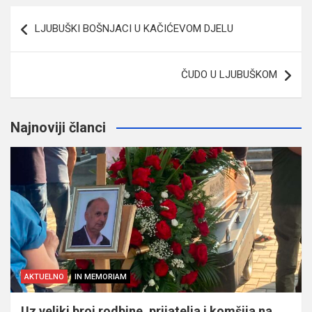
Navigacija
LJUBUŠKI BOŠNJACI U KAČIĆEVOM DJELU
članaka
ČUDO U LJUBUŠKOM
Najnoviji članci
AKTUELNO
IN MEMORIAM
Uz veliki broj rodbine, prijatelja i komšija na