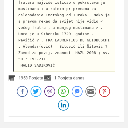
fratara najviše isticao u pokrštavanju 
muslimana i u ratnim pripremama za 
oslobođenje Imotskog od Turaka . Neko je 
s pravom rekao da svijet nije vidio < 
većeg fratra , a manjeg muslimana > . 
Umro je u Šibeniku 1729. godine . 
Pavičić V . FRA LAURENTIUS DE GLIUBUSCHI 
: Alendar(ović) , Sitović ili Šitović ? 
Zavod za povij. znanosti HAZU 2008 ; sv. 
50 : 193-211 .
 HALID SADIKOVIĆ
1958 Posjeta
1 Posjeta danas