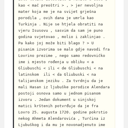
kao < mač preoštri > , > jer nevoljna 
mater koja me je na svijet grješna 
porodila , ovih dana je umrla kao 
Turkinja . Nije se htjela obratiti na 
vjeru Isusovu , sasvim da sam je puno 
godina svjetovao , molio i zaklinjao . 
Pa kako joj može biti blago ? > U 
pisanim izvorima se malo gdje navodi fra 
Lovrino prezime , nego samo redovničko 
ime i mjesto rođenja u obliku < a 
Gliubuschi < ili < de Gliubuschi < na 
latinskom  ili < da Gliubuski < na 
talijanskom jeziku . Za tvrdnju da je 
mali Hasan iz ljubuške porodice Alendara 
postoji osnova samo u jednom pisanom 
izvoru . Jedan dokument u sinjskoj 
matici krštenih potvrđuje da je fra 
Lovro 25. augusta 1720. godine pokrstio 
nekog Ahmeta Alendarovića , Turčina iz 
Ljubuškog i da mu je novonadjenuto ime 