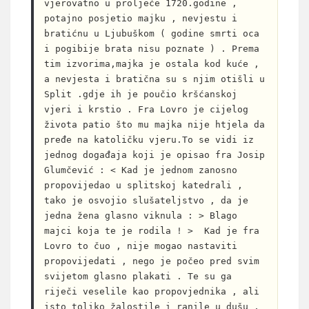
vjerovatno u proljeće 1720.godine , 
potajno posjetio majku , nevjestu i 
bratićnu u Ljubuškom ( godine smrti oca 
i pogibije brata nisu poznate ) . Prema 
tim izvorima,majka je ostala kod kuće , 
a nevjesta i bratična su s njim otišli u 
Split .gdje ih je poučio kršćanskoj 
vjeri i krstio . Fra Lovro je cijelog 
života patio što mu majka nije htjela da 
pređe na katoličku vjeru.To se vidi iz 
jednog događaja koji je opisao fra Josip 
Glumčević : < Kad je jednom zanosno 
propovijedao u splitskoj katedrali , 
tako je osvojio slušateljstvo , da je 
jedna žena glasno viknula : > Blago 
majci koja te je rodila ! >  Kad je fra 
Lovro to čuo , nije mogao nastaviti 
propovijedati , nego je počeo pred svim 
svijetom glasno plakati . Te su ga 
riječi veselile kao propovjednika , ali 
isto toliko žalostile i ranile u dušu , 