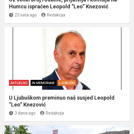
Humcu ispraćen Leopold “Leo” Knezović
23 sata ago
Redakcija
AKTUELNO
IN MEMORIAM
LJUBUŠKI
U Ljubuškom preminuo naš susjed Leopold
“Leo” Knezović
3 dana ago
Redakcija