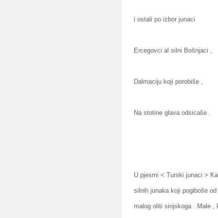
i ostali po izbor junaci
Ercegovci al silni Bošnjaci ,
Dalmaciju koji porobiše ,
Na stotine glava odsicaše .
U pjesmi < Turski junaci > Ka
silnih junaka koji pogiboše o
malog oliti sinjskoga . Male , 