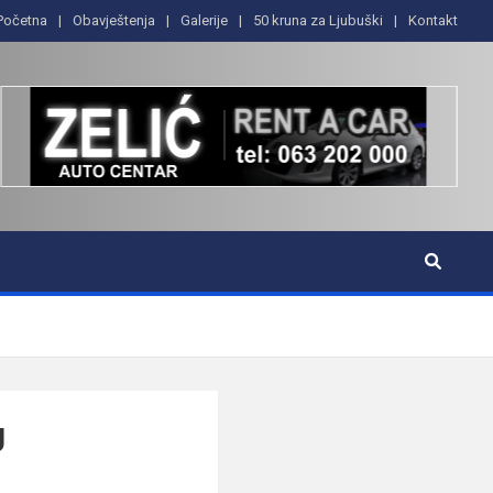
Početna
Obavještenja
Galerije
50 kruna za Ljubuški
Kontakt
U