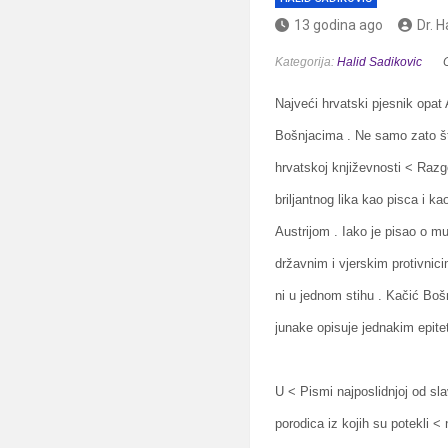
13 godina ago
Dr. H
Kategorija:
Halid Sadikovic
Najveći hrvatski pjesnik opat 
Bošnjacima . Ne samo zato št
hrvatskoj književnosti < Razg
briljantnog lika kao pisca i 
Austrijom . Iako je pisao o 
državnim i vjerskim protivnici
ni u jednom stihu . Kačić Boš
junake opisuje jednakim epitet
U < Pismi najposlidnjoj od sl
porodica iz kojih su potekli < 