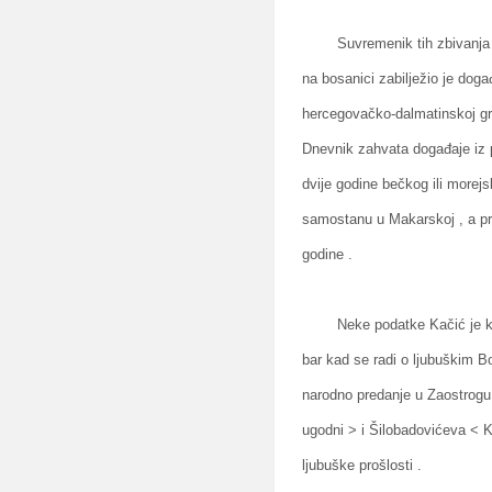
Suvremenik tih zbivanja , 
na bosanici zabilježio je dog
hercegovačko-dalmatinskoj gra
Dnevnik zahvata događaje iz p
dvije godine bečkog ili morej
samostanu u Makarskoj , a pre
godine .
Neke podatke Kačić je koris
bar kad se radi o ljubuškim 
narodno predanje u Zaostrogu
ugodni > i Šilobadovićeva < 
ljubuške prošlosti .