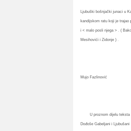
Ljubuški bošnjački junaci u 
kandijskom ratu koji je trajao 
i < malo posli njega > . ( Bako
Mesihovići i Zidonje ) .
Mujo Fazlinović
U proznom dijelu teksta , d
Dođoše Gabeljani i Ljubušani