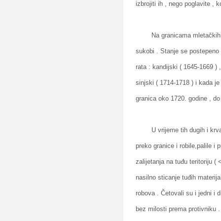
izbrojiti ih , nego poglavite , 
Na granicama mletačkih i os
sukobi . Stanje se postepeno s
rata : kandijski ( 1645-1669 ) ,
sinjski ( 1714-1718 ) i kada
granica oko 1720. godine , do
U vrijeme tih dugih i krvavi
preko granice i robile,palile i
zalijetanja na tuđu teritoriju 
nasilno sticanje tuđih materij
robova . Četovali su i jedni i 
bez milosti prema protivniku .