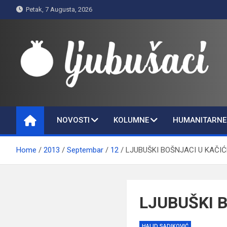
Skip
Petak, 7 Augusta, 2026
to
content
Ljubušaci
Svom voljenom gradu
NOVOSTI
KOLUMNE
HUMANITARNE 
Home
2013
Septembar
12
LJUBUŠKI BOŠNJACI U KAČI
LJUBUŠKI 
HALID SADIKOVIĆ