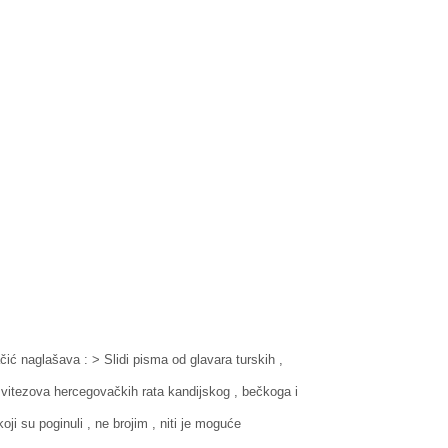
čić naglašava : > Slidi pisma od glavara turskih ,
d vitezova hercegovačkih rata kandijskog , bečkoga i
koji su poginuli , ne brojim , niti je moguće