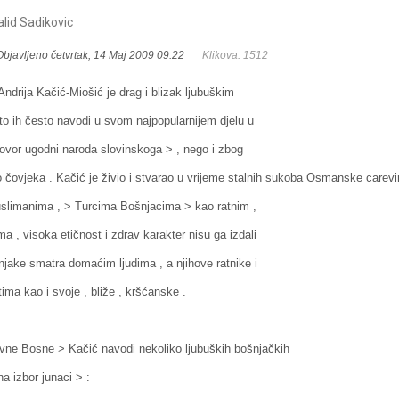
alid Sadikovic
Objavljeno četvrtak, 14 Maj 2009 09:22
Klikova: 1512
Andrija Kačić-Miošić je drag i blizak ljubuškim
o ih često navodi u svom najpopularnijem djelu u
ovor ugodni naroda slovinskoga > , nego i zbog
kao čovjeka . Kačić je živio i stvarao u vrijeme stalnih sukoba Osmanske carev
muslimanima , > Turcima Bošnjacima > kao ratnim ,
ma , visoka etičnost i zdrav karakter nisu ga izdali
njake smatra domaćim ljudima , a njihove ratnike i
ima kao i svoje , bliže , kršćanske .
avne Bosne > Kačić navodi nekoliko ljubuških bošnjačkih
na izbor junaci > :