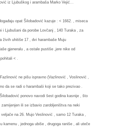
ović iz Ljubuškog i arambaša Marko Vejić…
gađaju opat Šilobadović kazuje : < 1662. , miseca
i i Ljubušani da porobe Lovčanj , 140 Turaka , za
 a živih uhitiše 17 , dvi harambaše Muju
aše gjeneralu , a ostale pustiše ,jere nike od
pohitali < .
azlinović ne pišu ispravno (Vazlinović , Voslinović ,
asno da se radi o harambaši koji se tako prezivao .
ilobadović ponovo navodi šest godina kasnije , što
, zamijenjen ili se izbavio zarobljeništva na neki
a veljače na 26. Mujo Veslinović , samo 12 Turaka ,
 kamenu , jednoga ubiše , drugoga raniše , ali uteče