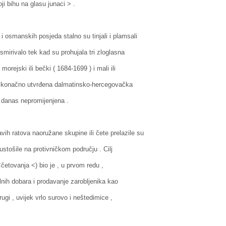
koji bihu na glasu junaci > .
manskih posjeda stalno su tinjali i plamsali
mirivalo tek kad su prohujala tri zloglasna
 morejski ili bečki ( 1684-1699 ) i mali ili
 je konačno utvrđena dalmatinsko-hercegovačka
 danas nepromijenjena .
h ratova naoružane skupine ili čete prelazile su
 pustošile na protivničkom području . Cilj
( <četovanja <) bio je , u prvom redu ,
alnih dobara i prodavanje zarobljenika kao
drugi , uvijek vrlo surovo i neštedimice ,