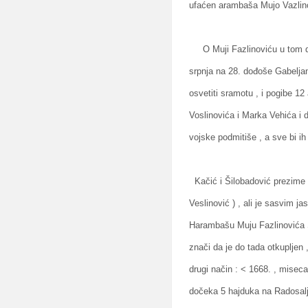
ufaćen arambaša Mujo Vazlin
O Muji Fazlinoviću u tom do
srpnja na 28. dođoše Gabeljan
osvetiti sramotu , i pogibe 12
Voslinovića i Marka Vehića i d
vojske podmitiše , a sve bi ih 
Kačić i Šilobadović prezime F
Veslinović ) , ali je sasvim j
Harambašu Muju Fazlinovića Š
znači da je do tada otkupljen 
drugi način : < 1668. , misec
dočeka 5 hajduka na Radosalju