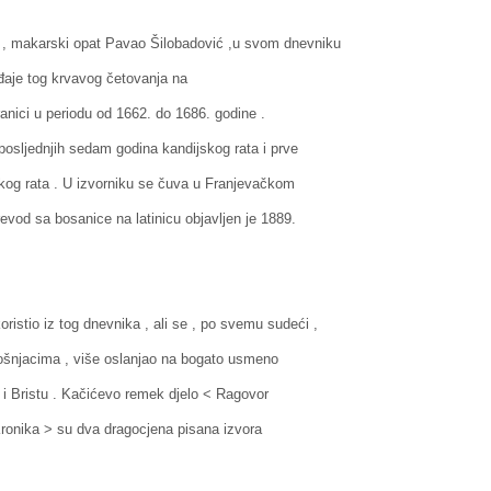
makarski opat Pavao Šilobadović ,u svom dnevniku
ađaje tog krvavog četovanja na
nici u periodu od 1662. do 1686. godine .
osljednjih sedam godina kandijskog rata i prve
skog rata . U izvorniku se čuva u Franjevačkom
vod sa bosanice na latinicu objavljen je 1889.
tio iz tog dnevnika , ali se , po svemu sudeći ,
Bošnjacima , više oslanjao na bogato usmeno
 i Bristu . Kačićevo remek djelo < Ragovor
Kronika > su dva dragocjena pisana izvora