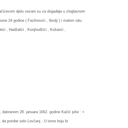
Kačićevom djelu vezani su za događaje u zloglasnom
pune 24 godine ( Fazlinovići , Ibrulji ) i malom ratu
tići , Hadžalići , Konjhodžići , Košarići ,
atiranom 28. januara 1662. godine Kačić piše : <
 , da porobe selo Lovčanj…U tome boju bi