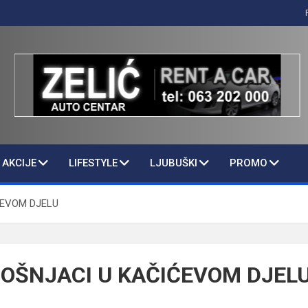
AKCIJE
LIFESTYLE
LJUBUŠKI
PROMO
ĆEVOM DJELU
BOŠNJACI U KAČIĆEVOM DJEL