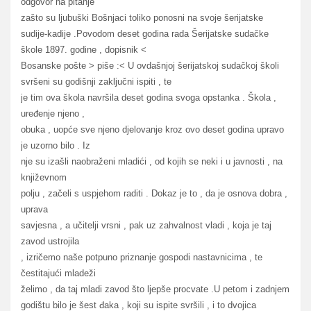
odgovor na pitanje
zašto su ljubuški Bošnjaci toliko ponosni na svoje šerijatske
sudije-kadije .Povodom deset godina rada Šerijatske sudačke
škole 1897. godine , dopisnik <
Bosanske pošte > piše :< U ovdašnjoj šerijatskoj sudačkoj školi
svršeni su godišnji zaključni ispiti , te
je tim ova škola navršila deset godina svoga opstanka . Škola ,
uređenje njeno ,
obuka , uopće sve njeno djelovanje kroz ovo deset godina upravo
je uzorno bilo . Iz
nje su izašli naobraženi mladići , od kojih se neki i u javnosti , na
književnom
polju , začeli s uspjehom raditi . Dokaz je to , da je osnova dobra ,
uprava
savjesna , a učitelji vrsni , pak uz zahvalnost vladi , koja je taj
zavod ustrojila
, izričemo naše potpuno priznanje gospodi nastavnicima , te
čestitajući mladeži
želimo , da taj mladi zavod što ljepše procvate .U petom i zadnjem
godištu bilo je šest đaka , koji su ispite svršili , i to dvojica