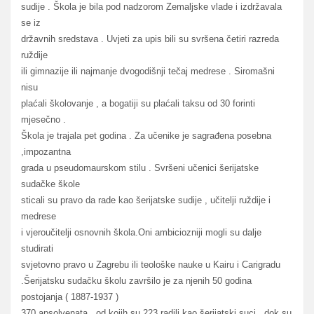
sudije . Škola je bila pod nadzorom Zemaljske vlade i izdržavala
se iz
državnih sredstava . Uvjeti za upis bili su svršena četiri razreda
ruždije
ili gimnazije ili najmanje dvogodišnji tečaj medrese . Siromašni
nisu
plaćali školovanje , a bogatiji su plaćali taksu od 30 forinti
mjesečno .
Škola je trajala pet godina . Za učenike je sagrađena posebna
,impozantna
grada u pseudomaurskom stilu . Svršeni učenici šerijatske
sudačke škole
sticali su pravo da rade kao šerijatske sudije , učitelji ruždije i
medrese
i vjeroučitelji osnovnih škola.Oni ambiciozniji mogli su dalje
studirati
svjetovno pravo u Zagrebu ili teološke nauke u Kairu i Carigradu
.Šerijatsku sudačku školu završilo je za njenih 50 godina
postojanja ( 1887-1937 )
370 apsolvenata , od kojih su 223 radili kao šerijatski suci , dok su