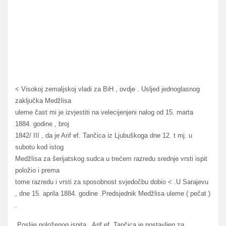
< Visokoj zemaljskoj vladi za BiH , ovdje . Usljed jednoglasnog
zaključka Medžlisa
uleme čast mi je izvjestiti na velecijenjeni nalog od 15. marta
1884. godine , broj
1842/ III , da je Arif ef. Tančica iz Ljubuškoga dne 12. t mj. u
subotu kod istog
Medžlisa za šerijatskog sudca u trećem razredu srednje vrsti ispit
položio i prema
tome razredu i vrsti za sposobnost svjedočbu dobio < .U Sarajevu
, dne 15. aprila 1884. godine .Predsjednik Medžlisa uleme ( pečat )
.
Poslije položenog ispita , Arif ef. Tančica je postavljen za