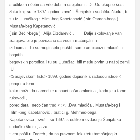
s odlikom i četiri sa vrlo dobrim uspjehom …> .Od ukupno šest
đaka koji su te 1897. godine završili Šerijatsku sudačku školu , tri
su iz Ljubuškog : Hilmi-beg Kapetanović ( sin Osman-bega ) ,
Mustafa-beg Kapetanović
( sin Bećir-bega ) i Alija Dizdarević . Dalje školovanje van
Sarajeva bilo je povezano sa većim materijalnim
izdacima . To su mogli sebi priuštiti samo ambiciozni mladići iz
bogatih
begovskih porodica.I tu su Ljubušaci bili među prvim u našoj zemlji
.U
<Sarajevskom listu> 1899. godine dopisnik s radošću ističe <
primjer u tome
kako može da napreduje u nauci naša omladina , kada je u tome
rukovodi ,
pored dara i neobičan trud < :<…Dva mladića , Mustafa-beg i
Hilmi-beg Kapetanović , bratići g. Mehmed-bega
Kapetanovića , svršili su 1897. s odlikom ovdašnju Šerijatsku
sudačku školu , a za
tijem pošli u Zagreb , da na pravnom fakultetu tamošnjeg kr.