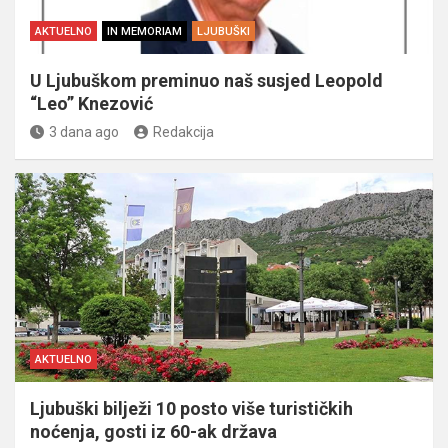
AKTUELNO
IN MEMORIAM
LJUBUŠKI
U Ljubuškom preminuo naš susjed Leopold
“Leo” Knezović
3 dana ago
Redakcija
AKTUELNO
Ljubuški bilježi 10 posto više turističkih
noćenja, gosti iz 60-ak država