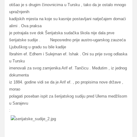
otišao je s drugim činovnicima u Tursku , tako da je ostalo mnogo
upražnjenih
kadijskih mjesta na koje su kasnije postavljani natječajem domaći
alimi . Ova praksa
je potrajala sve dok Šerijatska sudačka škola nije dala prve
šerijatske sudije . Neposredno prije austro-ugarskog zauzeća
Ljubuškog u gradu su bile kadije
Ibrahim ef. Edhem i Sulejman ef. Ishak . Oni su prije svog odlaska
u Tursku
imenovali za svog zamjenika Arif ef. Tančicu . Međutim , iz jednog
dokumenta
iz 1884. godine vidi se da je Arif ef. , po propisima nove države ,
morao
polagati poseban ispit za šerijatskog sudiju pred Ulema medžlisom
u Sarajevu
: