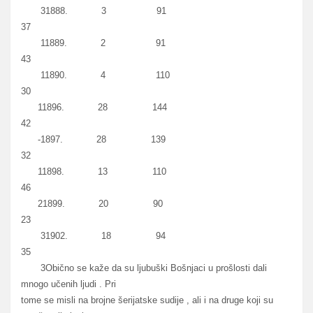
31888. 3 91
37
11889. 2 91
43
11890. 4 110
30
11896. 28 144
42
-1897. 28 139
32
11898. 13 110
46
21899. 20 90
23
31902. 18 94
35
3Obično se kaže da su ljubuški Bošnjaci u prošlosti dali
mnogo učenih ljudi . Pri
tome se misli na brojne šerijatske sudije , ali i na druge koji su