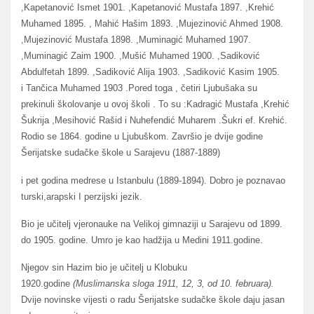
,Kapetanović Ismet 1901. ,Kapetanović Mustafa 1897. ,Krehić
Muhamed 1895. , Mahić Hašim 1893. ,Mujezinović Ahmed 1908.
,Mujezinović Mustafa 1898. ,Muminagić Muhamed 1907.
,Muminagić Zaim 1900. ,Mušić Muhamed 1900. ,Sadiković
Abdulfetah 1899. ,Sadiković Alija 1903. ,Sadiković Kasim 1905.
i Tančica Muhamed 1903 .Pored toga , četiri Ljubušaka su
prekinuli školovanje u ovoj školi . To su :Kadragić Mustafa ,Krehić
Šukrija ,Mesihović Rašid i Nuhefendić Muharem .Šukri ef. Krehić.
Rodio se 1864. godine u Ljubuškom. Završio je dvije godine
Šerijatske sudačke škole u Sarajevu (1887-1889)
i pet godina medrese u Istanbulu (1889-1894). Dobro je poznavao
turski,arapski I perzijski jezik.
Bio je učitelj vjeronauke na Velikoj gimnaziji u Sarajevu od 1899.
do 1905. godine. Umro je kao hadžija u Medini 1911.godine.
Njegov sin Hazim bio je učitelj u Klobuku
1920.godine
(Muslimanska sloga 1911, 12, 3, od 10. februara).
Dvije novinske vijesti o radu Šerijatske sudačke škole daju jasan