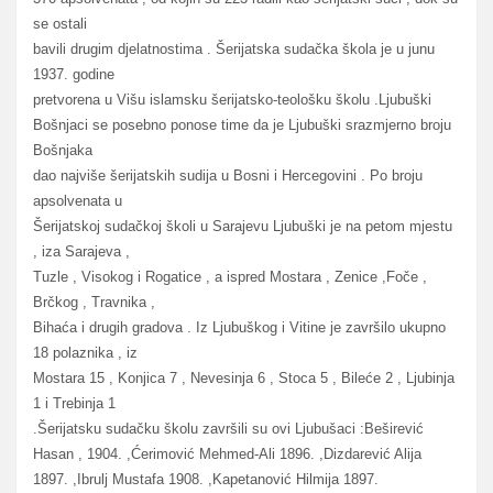
se ostali
bavili drugim djelatnostima . Šerijatska sudačka škola je u junu
1937. godine
pretvorena u Višu islamsku šerijatsko-teološku školu .Ljubuški
Bošnjaci se posebno ponose time da je Ljubuški srazmjerno broju
Bošnjaka
dao najviše šerijatskih sudija u Bosni i Hercegovini . Po broju
apsolvenata u
Šerijatskoj sudačkoj školi u Sarajevu Ljubuški je na petom mjestu
, iza Sarajeva ,
Tuzle , Visokog i Rogatice , a ispred Mostara , Zenice ,Foče ,
Brčkog , Travnika ,
Bihaća i drugih gradova . Iz Ljubuškog i Vitine je završilo ukupno
18 polaznika , iz
Mostara 15 , Konjica 7 , Nevesinja 6 , Stoca 5 , Bileće 2 , Ljubinja
1 i Trebinja 1
.Šerijatsku sudačku školu završili su ovi Ljubušaci :Beširević
Hasan , 1904. ,Ćerimović Mehmed-Ali 1896. ,Dizdarević Alija
1897. ,Ibrulj Mustafa 1908. ,Kapetanović Hilmija 1897.