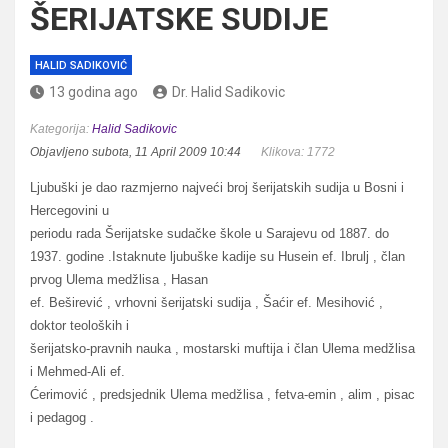
ŠERIJATSKE SUDIJE
HALID SADIKOVIĆ
13 godina ago
Dr. Halid Sadikovic
Kategorija:
Halid Sadikovic
Objavljeno subota, 11 April 2009 10:44
Klikova: 1772
Ljubuški je dao razmjerno najveći broj šerijatskih sudija u Bosni i
Hercegovini u
periodu rada Šerijatske sudačke škole u Sarajevu od 1887. do
1937. godine .Istaknute ljubuške kadije su Husein ef. Ibrulj , član
prvog Ulema medžlisa , Hasan
ef. Beširević , vrhovni šerijatski sudija , Šaćir ef. Mesihović ,
doktor teoloških i
šerijatsko-pravnih nauka , mostarski muftija i član Ulema medžlisa
i Mehmed-Ali ef.
Ćerimović , predsjednik Ulema medžlisa , fetva-emin , alim , pisac
i pedagog .