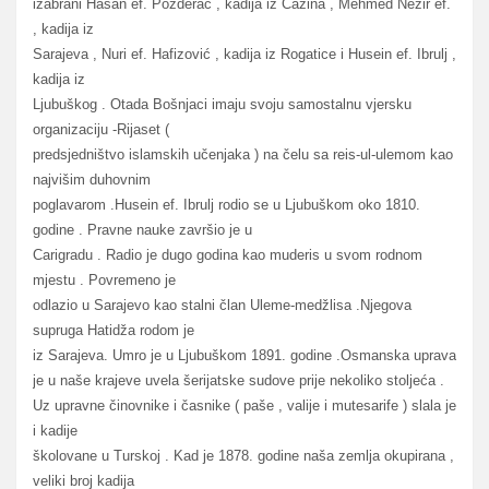
izabrani Hasan ef. Pozderac , kadija iz Cazina , Mehmed Nezir ef.
, kadija iz
Sarajeva , Nuri ef. Hafizović , kadija iz Rogatice i Husein ef. Ibrulj ,
kadija iz
Ljubuškog . Otada Bošnjaci imaju svoju samostalnu vjersku
organizaciju -Rijaset (
predsjedništvo islamskih učenjaka ) na čelu sa reis-ul-ulemom kao
najvišim duhovnim
poglavarom .Husein ef. Ibrulj rodio se u Ljubuškom oko 1810.
godine . Pravne nauke završio je u
Carigradu . Radio je dugo godina kao muderis u svom rodnom
mjestu . Povremeno je
odlazio u Sarajevo kao stalni član Uleme-medžlisa .Njegova
supruga Hatidža rodom je
iz Sarajeva. Umro je u Ljubuškom 1891. godine .Osmanska uprava
je u naše krajeve uvela šerijatske sudove prije nekoliko stoljeća .
Uz upravne činovnike i časnike ( paše , valije i mutesarife ) slala je
i kadije
školovane u Turskoj . Kad je 1878. godine naša zemlja okupirana ,
veliki broj kadija