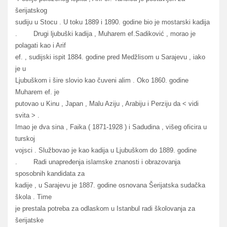
šerijatskog
sudiju u Stocu . U toku 1889 i 1890. godine bio je mostarski kadija
. Drugi ljubuški kadija , Muharem ef.Sadiković , morao je
polagati kao i Arif
ef. , sudijski ispit 1884. godine pred Medžlisom u Sarajevu , iako
je u
Ljubuškom i šire slovio kao čuveni alim . Oko 1860. godine
Muharem ef. je
putovao u Kinu , Japan , Malu Aziju , Arabiju i Perziju da < vidi
svita > .
Imao je dva sina , Faika ( 1871-1928 ) i Sadudina , višeg oficira u
turskoj
vojsci . Službovao je kao kadija u Ljubuškom do 1889. godine
. Radi unapređenja islamske znanosti i obrazovanja
sposobnih kandidata za
kadije , u Sarajevu je 1887. godine osnovana Šerijatska sudačka
škola . Time
je prestala potreba za odlaskom u Istanbul radi školovanja za
šerijatske