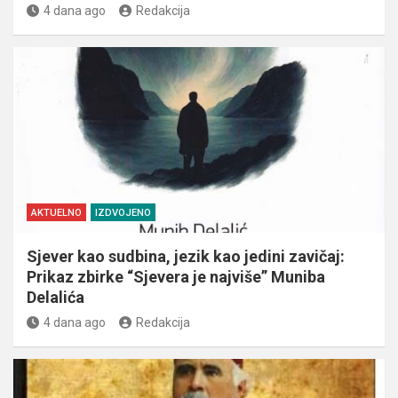
4 dana ago
Redakcija
AKTUELNO
IZDVOJENO
Sjever kao sudbina, jezik kao jedini zavičaj:
Prikaz zbirke “Sjevera je najviše” Muniba
Delalića
4 dana ago
Redakcija