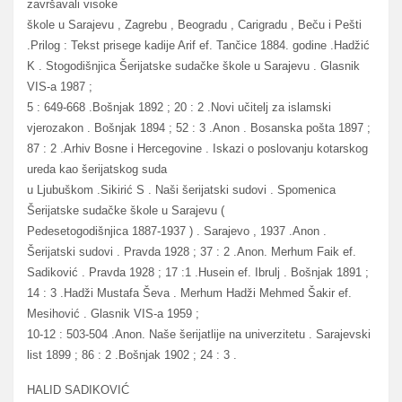
završavali visoke
škole u Sarajevu , Zagrebu , Beogradu , Carigradu , Beču i Pešti
.Prilog : Tekst prisege kadije Arif ef. Tančice 1884. godine .Hadžić
K . Stogodišnjica Šerijatske sudačke škole u Sarajevu . Glasnik
VIS-a 1987 ;
5 : 649-668 .Bošnjak 1892 ; 20 : 2 .Novi učitelj za islamski
vjerozakon . Bošnjak 1894 ; 52 : 3 .Anon . Bosanska pošta 1897 ;
87 : 2 .Arhiv Bosne i Hercegovine . Iskazi o poslovanju kotarskog
ureda kao šerijatskog suda
u Ljubuškom .Sikirić S . Naši šerijatski sudovi . Spomenica
Šerijatske sudačke škole u Sarajevu (
Pedesetogodišnjica 1887-1937 ) . Sarajevo , 1937 .Anon .
Šerijatski sudovi . Pravda 1928 ; 37 : 2 .Anon. Merhum Faik ef.
Sadiković . Pravda 1928 ; 17 :1 .Husein ef. Ibrulj . Bošnjak 1891 ;
14 : 3 .Hadži Mustafa Ševa . Merhum Hadži Mehmed Šakir ef.
Mesihović . Glasnik VIS-a 1959 ;
10-12 : 503-504 .Anon. Naše šerijatlije na univerzitetu . Sarajevski
list 1899 ; 86 : 2 .Bošnjak 1902 ; 24 : 3 .
HALID SADIKOVIĆ