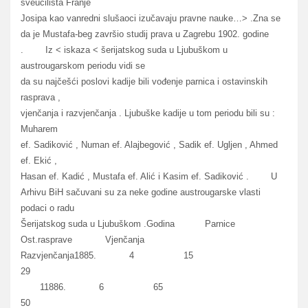
sveučilišta Franje
Josipa kao vanredni slušaoci izučavaju pravne nauke…> .Zna se
da je Mustafa-beg završio studij prava u Zagrebu 1902. godine
. Iz < iskaza < šerijatskog suda u Ljubuškom u
austrougarskom periodu vidi se
da su najčešći poslovi kadije bili vođenje parnica i ostavinskih
rasprava ,
vjenčanja i razvjenčanja . Ljubuške kadije u tom periodu bili su :
Muharem
ef. Sadiković , Numan ef. Alajbegović , Sadik ef. Ugljen , Ahmed
ef. Ekić ,
Hasan ef. Kadić , Mustafa ef. Alić i Kasim ef. Sadiković . U
Arhivu BiH sačuvani su za neke godine austrougarske vlasti
podaci o radu
Šerijatskog suda u Ljubuškom .Godina Parnice
Ost.rasprave Vjenčanja
Razvjenčanja1885. 4 15
29
11886. 6 65
50