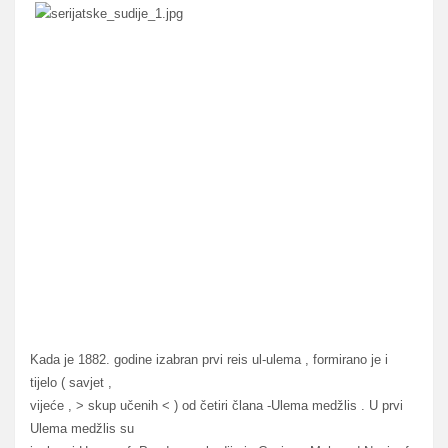
Kada je 1882. godine izabran prvi reis ul-ulema , formirano je i
tijelo ( savjet ,
vijeće , > skup učenih < ) od četiri člana -Ulema medžlis . U prvi
Ulema medžlis su