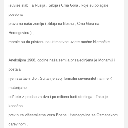
isuviše slab , a Rusija , Srbija i Crna Gora , koje su polagale
posebna
prava na našu zemlju ( Srbija na Bosnu , Crna Gora na
Hercegovinu ) ,
morale su da pristanu na ultimativne uvjete moćne Njemačke .
Aneksijom 1908. godine naša zemlja prisajedinjena je Monarhiji i
postala
njen sastavni dio . Sultan je svoj formalni suverenitet na ime <
materijalne
odštete > prodao za dva i po miliona funti sterlinga . Tako je
konačno
prekinuta višestoljetna veza Bosne i Hercegovine sa Osmanskom
carevinom .