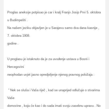
Proglas aneksije potpisao je car i kralj Franjo Josip Prvi 5. oktobra
u Budimpešti .
Na našem jeziku objavljen je u Sarajevu samo dva dana kasnije ,
7. oktobra 1908.
godine .
U proglasu je istaknuto da je za uvođenje ustava u Bosni i
Hercegovini
neophodan uvjet jasno opredjeljenje njenog pravnog položaja :
” Nek se sluša i Vaša riječ , kad se unaprijed odlučuje o stvarima
Vaše
domovine , koja će kao i do sada imati svoju zasebnu upravu . No