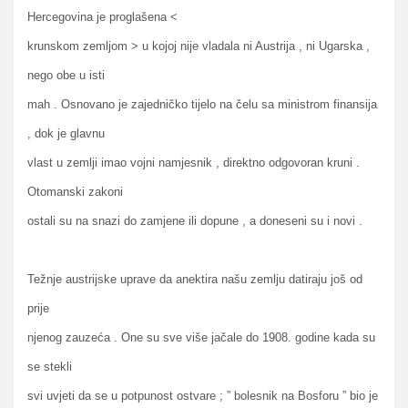
Hercegovina je proglašena <
krunskom zemljom > u kojoj nije vladala ni Austrija , ni Ugarska ,
nego obe u isti
mah . Osnovano je zajedničko tijelo na čelu sa ministrom finansija
, dok je glavnu
vlast u zemlji imao vojni namjesnik , direktno odgovoran kruni .
Otomanski zakoni
ostali su na snazi do zamjene ili dopune , a doneseni su i novi .
Težnje austrijske uprave da anektira našu zemlju datiraju još od
prije
njenog zauzeća . One su sve više jačale do 1908. godine kada su
se stekli
svi uvjeti da se u potpunost ostvare ; ” bolesnik na Bosforu ” bio je