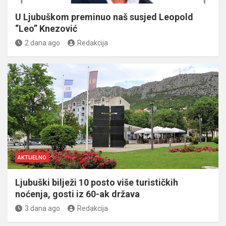
U Ljubuškom preminuo naš susjed Leopold
“Leo” Knezović
2 dana ago
Redakcija
AKTUELNO
Ljubuški bilježi 10 posto više turističkih
noćenja, gosti iz 60-ak država
3 dana ago
Redakcija