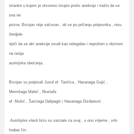
stranke u kojem je otvoreno istupio protiv aneksije i tražio da se
ona ne
prizna .Brzojav niije sačuvan , ali se po pričanju potpisnika , nisu
štedjele
riječi da se akt aneksije osudi kao nelegalan i nepošten s obzirom
na ranija
austrijska obećanja .
Brzojav su potpisali Jusuf ef. Tančica , Hasanaga Gujić ,
Memišaga Mahić , Mustafa
ef. Mušić , Šaćiraga Dalipagić i Hasanaga Dizdarević .
Austrijske vlasti brzo su saznale za ovaj , u ono vrijeme , vrlo
hrabar čin .