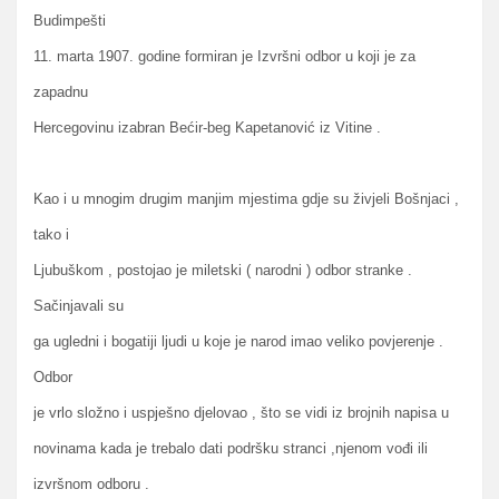
Budimpešti
11. marta 1907. godine formiran je Izvršni odbor u koji je za
zapadnu
Hercegovinu izabran Bećir-beg Kapetanović iz Vitine .
Kao i u mnogim drugim manjim mjestima gdje su živjeli Bošnjaci ,
tako i
Ljubuškom , postojao je miletski ( narodni ) odbor stranke .
Sačinjavali su
ga ugledni i bogatiji ljudi u koje je narod imao veliko povjerenje .
Odbor
je vrlo složno i uspješno djelovao , što se vidi iz brojnih napisa u
novinama kada je trebalo dati podršku stranci ,njenom vođi ili
izvršnom odboru .