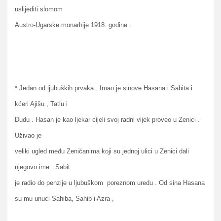
uslijediti slomom
Austro-Ugarske monarhije 1918. godine .
* Jedan od ljubuških prvaka . Imao je sinove Hasana i Sabita i
kćeri Ajišu , Tatlu i
Dudu . Hasan je kao ljekar cijeli svoj radni vijek proveo u Zenici .
Uživao je
veliki ugled među Zeničanima koji su jednoj ulici u Zenici dali
njegovo ime . Sabit
je radio do penzije u ljubuškom poreznom uredu . Od sina Hasana
su mu unuci Sahiba, Sahib i Azra ,