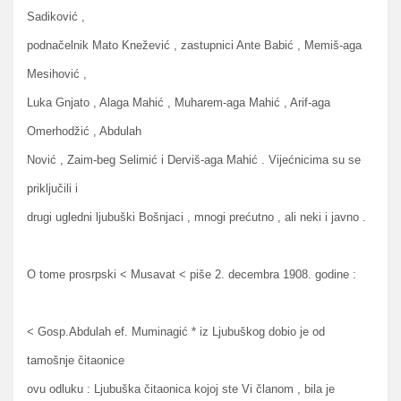
Sadiković ,
podnačelnik Mato Knežević , zastupnici Ante Babić , Memiš-aga
Mesihović ,
Luka Gnjato , Alaga Mahić , Muharem-aga Mahić , Arif-aga
Omerhodžić , Abdulah
Nović , Zaim-beg Selimić i Derviš-aga Mahić . Vijećnicima su se
priključili i
drugi ugledni ljubuški Bošnjaci , mnogi prećutno , ali neki i javno .
O tome prosrpski < Musavat < piše 2. decembra 1908. godine :
< Gosp.Abdulah ef. Muminagić * iz Ljubuškog dobio je od
tamošnje čitaonice
ovu odluku : Ljubuška čitaonica kojoj ste Vi članom , bila je