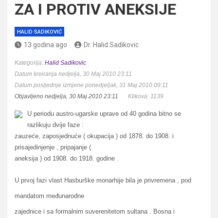
ZA I PROTIV ANEKSIJE
HALID SADIKOVIĆ
13 godina ago
Dr. Halid Sadikovic
Kategorija:
Halid Sadikovic
Datum kreiranja nedjelja, 30 Maj 2010 23:11
Datum posljednje izmjene ponedjeljak, 31 Maj 2010 09:11
Objavljeno nedjelja, 30 Maj 2010 23:11
Klikova: 1139
U periodu austro-ugarske uprave od 40 godina bitno se
razlikuju dvije faze :
zauzeće, zaposjednuće ( okupacija ) od 1878. do 1908. i
prisajedinjenje , pripajanje (
aneksija ) od 1908. do 1918. godine .
U prvoj fazi vlast Hasburške monarhije bila je privremena , pod
mandatom međunarodne
zajednice i sa formalnim suverenitetom sultana . Bosna i