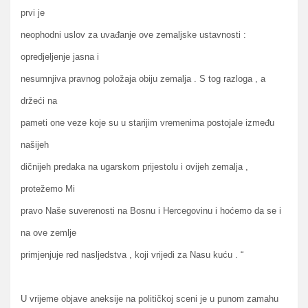
prvi je
neophodni uslov za uvađanje ove zemaljske ustavnosti :
opredjeljenje jasna i
nesumnjiva pravnog položaja obiju zemalja . S tog razloga , a
držeći na
pameti one veze koje su u starijim vremenima postojale između
našijeh
dičnijeh predaka na ugarskom prijestolu i ovijeh zemalja ,
protežemo Mi
pravo Naše suverenosti na Bosnu i Hercegovinu i hoćemo da se i
na ove zemlje
primjenjuje red nasljedstva , koji vrijedi za Nasu kuću . “
U vrijeme objave aneksije na političkoj sceni je u punom zamahu