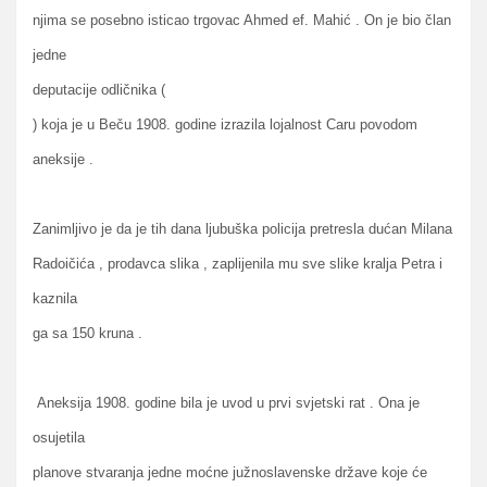
njima se posebno isticao trgovac Ahmed ef. Mahić . On je bio član
jedne
deputacije odličnika (
) koja je u Beču 1908. godine izrazila lojalnost Caru povodom
aneksije .
Zanimljivo je da je tih dana ljubuška policija pretresla dućan Milana
Radoičića , prodavca slika , zaplijenila mu sve slike kralja Petra i
kaznila
ga sa 150 kruna .
Aneksija 1908. godine bila je uvod u prvi svjetski rat . Ona je
osujetila
planove stvaranja jedne moćne južnoslavenske države koje će