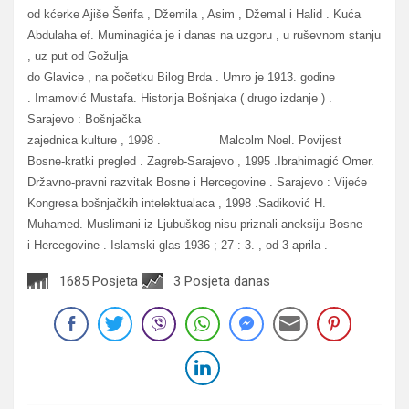
od kćerke Ajiše Šerifa , Džemila , Asim , Džemal i Halid . Kuća
Abdulaha ef. Muminagića je i danas na uzgoru , u ruševnom stanju
, uz put od Gožulja
do Glavice , na početku Bilog Brda . Umro je 1913. godine
. Imamović Mustafa. Historija Bošnjaka ( drugo izdanje ) .
Sarajevo : Bošnjačka
zajednica kulture , 1998 . Malcolm Noel. Povijest
Bosne-kratki pregled . Zagreb-Sarajevo , 1995 .Ibrahimagić Omer.
Državno-pravni razvitak Bosne i Hercegovine . Sarajevo : Vijeće
Kongresa bošnjačkih intelektualaca , 1998 .Sadiković H.
Muhamed. Muslimani iz Ljubuškog nisu priznali aneksiju Bosne
i Hercegovine . Islamski glas 1936 ; 27 : 3. , od 3 aprila .
1685 Posjeta
3 Posjeta danas