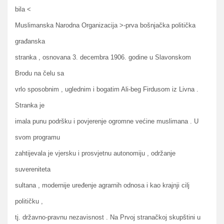
bila <
Muslimanska Narodna Organizacija >-prva bošnjačka politička
građanska
stranka , osnovana 3. decembra 1906. godine u Slavonskom
Brodu na čelu sa
vrlo sposobnim , uglednim i bogatim Ali-beg Firdusom iz Livna .
Stranka je
imala punu podršku i povjerenje ogromne većine muslimana . U
svom programu
zahtijevala je vjersku i prosvjetnu autonomiju , održanje
suvereniteta
sultana , modernije uređenje agrarnih odnosa i kao krajnji cilj
političku ,
tj. državno-pravnu nezavisnost . Na Prvoj stranačkoj skupštini u