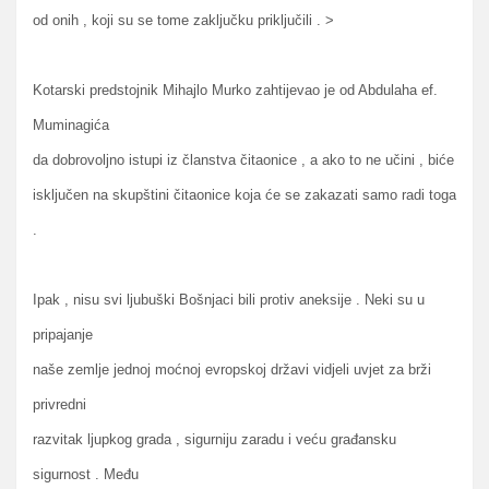
od onih , koji su se tome zaključku priključili . >
Kotarski predstojnik Mihajlo Murko zahtijevao je od Abdulaha ef.
Muminagića
da dobrovoljno istupi iz članstva čitaonice , a ako to ne učini , biće
isključen na skupštini čitaonice koja će se zakazati samo radi toga
.
Ipak , nisu svi ljubuški Bošnjaci bili protiv aneksije . Neki su u
pripajanje
naše zemlje jednoj moćnoj evropskoj državi vidjeli uvjet za brži
privredni
razvitak ljupkog grada , sigurniju zaradu i veću građansku
sigurnost . Među