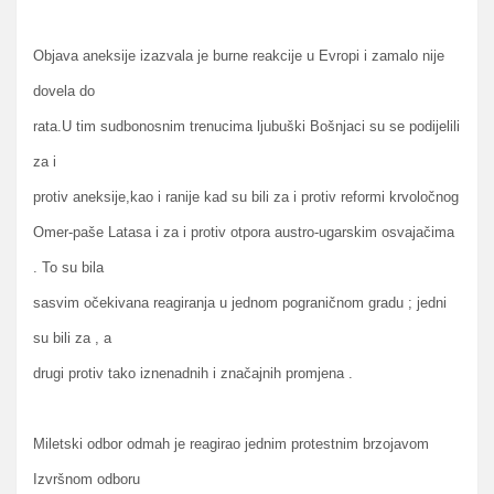
Objava aneksije izazvala je burne reakcije u Evropi i zamalo nije
dovela do
rata.U tim sudbonosnim trenucima ljubuški Bošnjaci su se podijelili
za i
protiv aneksije,kao i ranije kad su bili za i protiv reformi krvoločnog
Omer-paše Latasa i za i protiv otpora austro-ugarskim osvajačima
. To su bila
sasvim očekivana reagiranja u jednom pograničnom gradu ; jedni
su bili za , a
drugi protiv tako iznenadnih i značajnih promjena .
Miletski odbor odmah je reagirao jednim protestnim brzojavom
Izvršnom odboru