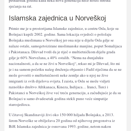
petnaestak godina kada neka nova generacija neće nositi stresna
sjećanja na rat.
Islamska zajednica u Norveškoj
Primio me je u prostorijama Islamske zajednice, u centru Osla, koje su
Bošnjaci kupili 2002. godine. Sama lokacija svjedoči o položaju
Bošnjaka muslimana u Norveškoj jer ona nije u dijelu Osla gdje se
nalaze ostale, samogetoizirane muslimanske manjine, poput Somalijaca
i Pakistanaca. Dževad tvrdi da je riječ o multietničkom dijelu grada
gdje je 60% Norvežana, a 40% ostalih. “Nema na dunjaluku
nacionalnosti, a da se ne živi u Norveškoj“, rekao mi je Dževad, što mi
je i na samom početku našeg druženja objasnio i Fadil riječima da se ne
može govoriti o multietničnosti neke zemlje ako u njoj ne žive
imigranti iz svih dijelova svijeta. I zaista, u Oslu se može vidjeti
raznoliko društvo Afrikanaca, Kineza, Indijaca… Iranci, Turci i
Pakistanci u Norveškoj žive već treću generaciju, a začuđujuće je da su
Bošnjaci u samo dvadesetak godina stekli puno veće simpatije
starosjedioca.
U čitavoj Skandinaviji živi oko 150 000 hiljada Bošnjaka, a 2013.
širom Norveške se obilježava 20 godina od njihovog progonstva iz
BiH. Islamska zajednica je osnovana 1993. godine, netom nakon