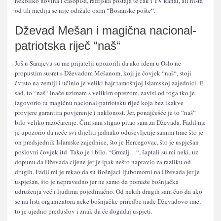
nekoliko novina i časopisa, radijska postaja te čak i TV kanal, ali ništa
od tih medija se nije održalo osim “Bosanske pošte“.
Dževad Mešan i magična nacional-
patriotska riječ “naš“
Još u Sarajevu su me prijatelji upozorili da ako idem u Oslo ne
propustim susret s Dževadom Mešanom, koji je čovjek “naš“, stoji
čvrsto na zemlji i učinio je veliki hajr tamošnjoj Islamskoj zajednici. E
sad, to “naš“ inače uzimam s velikim oprezom, zavisi od toga tko je
izgovorio tu magičnu nacional-patriotsku riječ koja bez ikakve
provjere garantira povjerenje i naklonost. Jer, ponajčešće je to “naš“
bilo veliko razočarenje. Čim sam stigao pitao sam za Dževada. Fadil me
je upozorio da neće svi dijeliti jednako oduševljenje samim time što je
on predsjednik Islamske zajednice, što je Hercegovac, što je uspješan
poslovni čovjek itd. Tako je i bilo. “Grmalj…“, šaptali su mi neki, uz
dopunu da Dževada cijene jer je ipak nešto napravio za razliku od
drugih. Fadil mi je rekao da su Bošnjaci ljubomorni na Dževada jer je
uspješan, što je nepravedno jer ne samo da pomaže bošnjačka
udruženja već i ljudima pojedinačno. Od nekih drugih sam čuo da ako
se na listi organizatora neke bošnjačke priredbe nađe Dževadovo ime,
to je ujedno preduslov i znak da će događaj uspjeti.