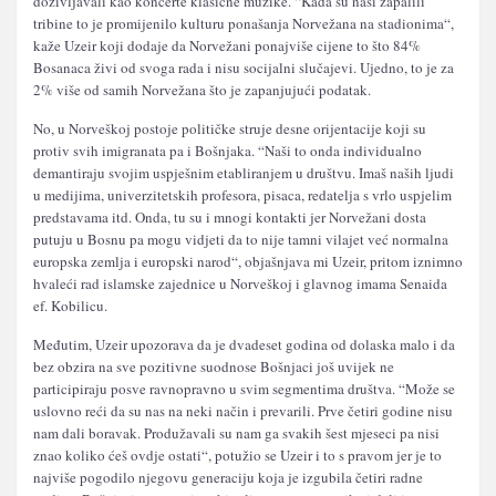
doživljavali kao koncerte klasične muzike. “Kada su naši zapalili
tribine to je promijenilo kulturu ponašanja Norvežana na stadionima“,
kaže Uzeir koji dodaje da Norvežani ponajviše cijene to što 84%
Bosanaca živi od svoga rada i nisu socijalni slučajevi. Ujedno, to je za
2% više od samih Norvežana što je zapanjujući podatak.
No, u Norveškoj postoje političke struje desne orijentacije koji su
protiv svih imigranata pa i Bošnjaka. “Naši to onda individualno
demantiraju svojim uspješnim etabliranjem u društvu. Imaš naših ljudi
u medijima, univerzitetskih profesora, pisaca, redatelja s vrlo uspjelim
predstavama itd. Onda, tu su i mnogi kontakti jer Norvežani dosta
putuju u Bosnu pa mogu vidjeti da to nije tamni vilajet već normalna
europska zemlja i europski narod“, objašnjava mi Uzeir, pritom iznimno
hvaleći rad islamske zajednice u Norveškoj i glavnog imama Senaida
ef. Kobilicu.
Međutim, Uzeir upozorava da je dvadeset godina od dolaska malo i da
bez obzira na sve pozitivne suodnose Bošnjaci još uvijek ne
participiraju posve ravnopravno u svim segmentima društva. “Može se
uslovno reći da su nas na neki način i prevarili. Prve četiri godine nisu
nam dali boravak. Produžavali su nam ga svakih šest mjeseci pa nisi
znao koliko ćeš ovdje ostati“, potužio se Uzeir i to s pravom jer je to
najviše pogodilo njegovu generaciju koja je izgubila četiri radne