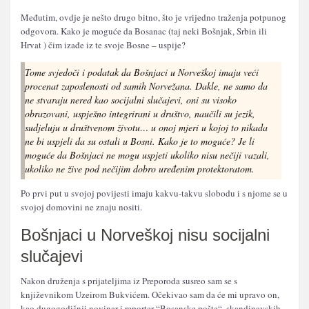
Međutim, ovdje je nešto drugo bitno, što je vrijedno traženja potpunog
odgovora. Kako je moguće da Bosanac (taj neki Bošnjak, Srbin ili
Hrvat ) čim izađe iz te svoje Bosne – uspije?
Tome svjedoči i podatak da Bošnjaci u Norveškoj imaju veći
procenat zaposlenosti od samih Norvežana. Dakle, ne samo da
ne stvaraju nered kao socijalni slučajevi, oni su visoko
obrazovani, uspješno integrirani u društvo, naučili su jezik,
sudjeluju u društvenom životu… u onoj mjeri u kojoj to nikada
ne bi uspjeli da su ostali u Bosni. Kako je to moguće? Je li
moguće da Bošnjaci ne mogu uspjeti ukoliko nisu nečiji vazali,
ukoliko ne žive pod nečijim dobro uređenim protektoratom.
Po prvi put u svojoj povijesti imaju kakvu-takvu slobodu i s njome se u
svojoj domovini ne znaju nositi.
Bošnjaci u Norveškoj nisu socijalni
slučajevi
Nakon druženja s prijateljima iz Preporoda susreo sam se s
književnikom Uzeirom Bukvićem. Očekivao sam da će mi upravo on,
kao dugogodišnji novinar i reporter “Bosanske pošte“, skandinavskih