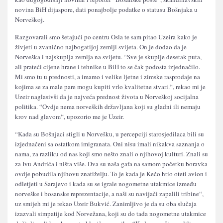
novina BiH dijaspore, dati ponajbolje podatke o statusu Bošnjaka u
Norveškoj.
Razgovarali smo šetajući po centru Osla te sam pitao Uzeira kako je
živjeti u zvanično najbogatijoj zemlji svijeta. On je dodao da je
Norveška i najskuplja zemlja na svijetu. “Sve je skuplje desetak puta,
ali prateći cijene hrane i tehnike u BiH to se čak podosta izjednačilo.
Mi smo tu u prednosti, a imamo i velike ljetne i zimske rasprodaje na
kojima se za male pare mogu kupiti vrlo kvalitetne stvari.“, rekao mi je
Uzeir naglasivši da je najveća prednost života u Norveškoj socijalna
politika. “Ovdje nema norveških državljana koji su gladni ili nemaju
krov nad glavom“, upozorio me je Uzeir.
“Kada su Bošnjaci stigli u Norvešku, u percepciji starosjedilaca bili su
izjednačeni sa ostatkom imigranata. Oni nisu imali nikakva saznanja o
nama, za razliku od nas koji smo nešto znali o njihovoj kulturi. Znali su
za Ivu Andrića i ništa više. Dva su naša gafa na samom početku boravka
ovdje pobudila njihovu znatiželju. To je kada je Kečo htio oteti avion i
odletjeti u Sarajevo i kada su se igrale nogometne utakmice između
norveške i bosanske reprezentacije, a naši su navijači zapalili tribine“,
uz smijeh mi je rekao Uzeir Bukvić. Zanimljivo je da su oba slučaja
izazvali simpatije kod Norvežana, koji su do tada nogometne utakmice