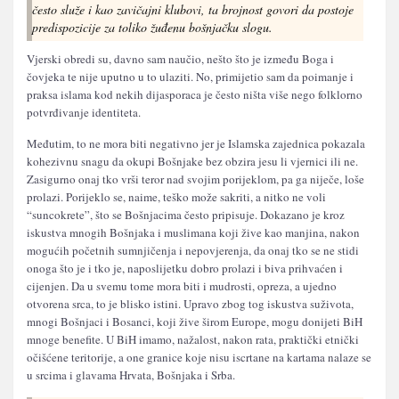
često služe i kao zavičajni klubovi, ta brojnost govori da postoje
predispozicije za toliko žuđenu bošnjačku slogu.
Vjerski obredi su, davno sam naučio, nešto što je između Boga i
čovjeka te nije uputno u to ulaziti. No, primijetio sam da poimanje i
praksa islama kod nekih dijasporaca je često ništa više nego folklorno
potvrđivanje identiteta.
Međutim, to ne mora biti negativno jer je Islamska zajednica pokazala
kohezivnu snagu da okupi Bošnjake bez obzira jesu li vjernici ili ne.
Zasigurno onaj tko vrši teror nad svojim porijeklom, pa ga niječe, loše
prolazi. Porijeklo se, naime, teško može sakriti, a nitko ne voli
“suncokrete”, što se Bošnjacima često pripisuje. Dokazano je kroz
iskustva mnogih Bošnjaka i muslimana koji žive kao manjina, nakon
mogućih početnih sumnjičenja i nepovjerenja, da onaj tko se ne stidi
onoga što je i tko je, naposlijetku dobro prolazi i biva prihvaćen i
cijenjen. Da u svemu tome mora biti i mudrosti, opreza, a ujedno
otvorena srca, to je blisko istini. Upravo zbog tog iskustva suživota,
mnogi Bošnjaci i Bosanci, koji žive širom Europe, mogu donijeti BiH
mnoge benefite. U BiH imamo, nažalost, nakon rata, praktički etnički
očišćene teritorije, a one granice koje nisu iscrtane na kartama nalaze se
u srcima i glavama Hrvata, Bošnjaka i Srba.