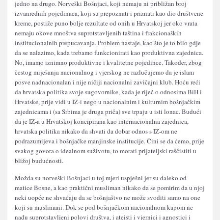
jedno na drugo. Norveški Bošnjaci, koji nemaju ni približan broj
izvanrednih pojedinaca, koji su prepoznati i priznati kao dio društvene
kreme, postiže puno bolje rezultate od onih u Hrvatskoj jer oko vrata
nemaju okove mnoštva suprotstavljenih taština i frakcionaških
institucionalnih prepucavanja. Problem nastaje, kao što je to bilo gdje
da se nalazimo, kada trebamo funkcionirati kao produktivna zajednica.
No, imamo iznimno produktivne i kvalitetne pojedince. Također, zbog
čestog miješanja nacionalnog i vjerskog ne razlučujemo da je islam
posve nadnacionalan i nije ničiji nacionalni zavičajni klub. Hoću reći
da hrvatska politika svoje sugovornike, kada je riječ o odnosima BiH i
Hrvatske, prije vidi u IZ-i nego u nacionalnim i kulturnim bošnjačkim
zajednicama i (sa Srbima je druga priča) sve trpaju u isti lonac. Budući
da je IZ-a u Hrvatskoj koncipirana kao internacionalna zajednica,
hrvatska politika nikako da shvati da dobar odnos s IZ-om ne
podrazumijeva i bošnjačke manjinske institucije. Čini se da ćemo, prije
svakog govora o idealnom suživotu, to morati prijateljski raščistiti u
bližoj budućnosti.
Možda su norveški Bošnjaci u toj mjeri uspješni jer su daleko od
matice Bosne, a kao praktični musliman nikako da se pomirim da u njoj
neki uopće ne shvaćaju da se bošnjaštvo ne može svoditi samo na one
koji su muslimani. Dok se pod bošnjačkom nacionalnom kapom ne
nađu suprotstavljeni polovi društva, i ateisti i vjernici i agnostici i