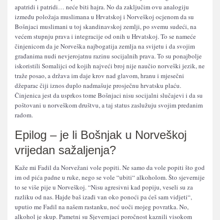
apatridi i patridi… neće biti hajra. No da zaključim ovu analogiju
između položaja muslimana u Hrvatskoj i Norveškoj ocjenom da su
Bošnjaci muslimani u toj skandinavskoj zemlji, po svemu sudeći, na
većem stupnju prava i integracije od onih u Hrvatskoj. To se nameće
činjenicom da je Norveška najbogatija zemlja na svijetu i da svojim
građanima nudi nevjerojatnu razinu socijalnih prava. To su ponajbolje
iskoristili Somalijci od kojih najveći broj nije naučio norveški jezik, ne
traže posao, a država im daje krov nad glavom, hranu i mjesečni
džeparac čiji iznos duplo nadmašuje prosječnu hrvatsku plaću.
Činjenica jest da usprkos tome Bošnjaci nisu socijalni slučajevi i da su
poštovani u norveškom društvu, a taj status zaslužuju svojim predanim
radom.
Epilog – je li Bošnjak u Norveškoj
vrijedan sažaljenja?
Kaže mi Fadil da Norvežani vole popiti. Ne samo da vole popiti što god
im od pića padne u ruke, nego se vole “ubiti“ alkoholom. Što sjevernije
to se više pije u Norveškoj. “Nisu agresivni kad popiju, veseli su za
razliku od nas. Hajde baš izađi van oko ponoći pa ćeš sam vidjeti“,
uputio me Fadil na našem rastanku, noć uoči mojeg povratka. No,
alkohol je skup. Pametni su Sjevernjaci poročnost kaznili visokom