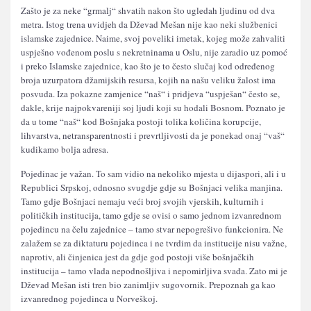
Zašto je za neke “grmalj“ shvatih nakon što ugledah ljudinu od dva
metra. Istog trena uvidjeh da Dževad Mešan nije kao neki službenici
islamske zajednice. Naime, svoj poveliki imetak, kojeg može zahvaliti
uspješno vođenom poslu s nekretninama u Oslu, nije zaradio uz pomoć
i preko Islamske zajednice, kao što je to često slučaj kod određenog
broja uzurpatora džamijskih resursa, kojih na našu veliku žalost ima
posvuda. Iza pokazne zamjenice “naš“ i pridjeva “uspješan“ često se,
dakle, krije najpokvareniji soj ljudi koji su hodali Bosnom. Poznato je
da u tome “naš“ kod Bošnjaka postoji tolika količina korupcije,
lihvarstva, netransparentnosti i prevrtljivosti da je ponekad onaj “vaš“
kudikamo bolja adresa.
Pojedinac je važan. To sam vidio na nekoliko mjesta u dijaspori, ali i u
Republici Srpskoj, odnosno svugdje gdje su Bošnjaci velika manjina.
Tamo gdje Bošnjaci nemaju veći broj svojih vjerskih, kulturnih i
političkih institucija, tamo gdje se ovisi o samo jednom izvanrednom
pojedincu na čelu zajednice – tamo stvar nepogrešivo funkcionira. Ne
zalažem se za diktaturu pojedinca i ne tvrdim da institucije nisu važne,
naprotiv, ali činjenica jest da gdje god postoji više bošnjačkih
institucija – tamo vlada nepodnošljiva i nepomirljiva svađa. Zato mi je
Dževad Mešan isti tren bio zanimljiv sugovornik. Prepoznah ga kao
izvanrednog pojedinca u Norveškoj.