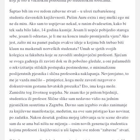
koji je bio u vikinškim pohodima po studentskim sobicama.
Šaptao bih im sve redom zabavne stvari – u ulozi razbarušenog
studenta slavenskih književnosti. Pušim Auru extra i moj muški ego mi
ne da mira. Ako sam to uspijevao nekad, u ranim dvadesetim, kako bi
tek sada bilo lako, 14 godina kasnije. Jesam li uopće pobijedio staroga
sebe, jesam li odrastao, je li me na koncu imalo promijenila vjera? Ako
jest, zašto mi na pamet padaju ovakve ideje u kojima bih trebao biti
klaun na maskeradi norveških studenata? Umah se sjetih svojih
kolegica sa fakulteta koje su zavodili srednjovječni profesori. Sjećam
se svoga gađenja ili zavisti dok su ih pobožno gledale, a oni palamudili
o rekvizitariju stilskih postupaka postmoderne, o minimalizmu
poslijeratnih pjesnika i slična profesorska naklapanja. Nevjerojatno, to
me je vazda mučilo – primjerice, koga može zavesti razgovor o
diskurzivnim gestama hrvatskih prozaika? Eto, ima koga može.
Zamislite tog životnog uspjeha. Ne znam tko je pritom bijedniji,
studentica ili profesor. Slične slike sam nedavno vidio na jednim
pjesničkim susretima u Zagrebu. Davno sam izgubio svako zanimanje
za književne manifestacije, međutim, na ove sam pristigao kao novinar,
po zadatku. Nakon desetak godina mojeg izbivanja sa te scene shvatio
sam da se ama baš ništa ne mijenja – osim novih generacija studentica
kojima profesori i književnici u uši šapuću sve redom “zabavne” stvari.