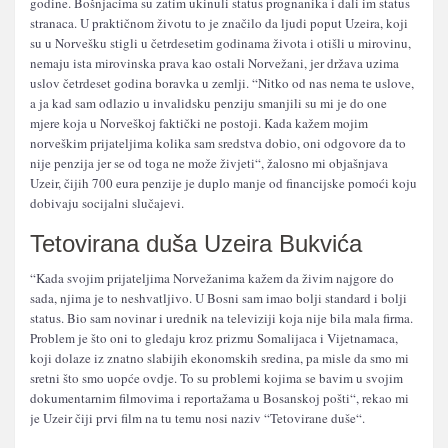
godine. Bošnjacima su zatim ukinuli status prognanika i dali im status
stranaca. U praktičnom životu to je značilo da ljudi poput Uzeira, koji
su u Norvešku stigli u četrdesetim godinama života i otišli u mirovinu,
nemaju ista mirovinska prava kao ostali Norvežani, jer država uzima
uslov četrdeset godina boravka u zemlji. “Nitko od nas nema te uslove,
a ja kad sam odlazio u invalidsku penziju smanjili su mi je do one
mjere koja u Norveškoj faktički ne postoji. Kada kažem mojim
norveškim prijateljima kolika sam sredstva dobio, oni odgovore da to
nije penzija jer se od toga ne može živjeti“, žalosno mi objašnjava
Uzeir, čijih 700 eura penzije je duplo manje od financijske pomoći koju
dobivaju socijalni slučajevi.
Tetovirana duša Uzeira Bukvića
“Kada svojim prijateljima Norvežanima kažem da živim najgore do
sada, njima je to neshvatljivo. U Bosni sam imao bolji standard i bolji
status. Bio sam novinar i urednik na televiziji koja nije bila mala firma.
Problem je što oni to gledaju kroz prizmu Somalijaca i Vijetnamaca,
koji dolaze iz znatno slabijih ekonomskih sredina, pa misle da smo mi
sretni što smo uopće ovdje. To su problemi kojima se bavim u svojim
dokumentarnim filmovima i reportažama u Bosanskoj pošti“, rekao mi
je Uzeir čiji prvi film na tu temu nosi naziv “Tetovirane duše“.