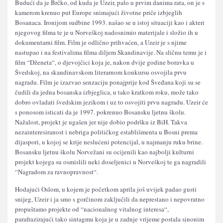
Budući da je Brčko, od kuda je Uzeir, palo u prvim danima rata, on je s
kamerom krenuo put Europe snimajući životne priče izbjeglih
Bosanaca. Ironijom sudbine 1993. našao se u istoj situaciji kao i akteri
njegovog filma te je u Norveškoj nadosnimio materijale i složio ih u
dokumentarni film. Film je odlično prihvaćen, a Uzeir je s njime
nastupao i na festivalima filma diljem Skandinavije. Na sličnu temu je i
film “Dženeta“, o djevojčici koja je, nakon dvije godine boravka u
Švedskoj, na skandinavskom literarnom konkursu osvojila prvu
nagradu. Film je izazvao senzaciju ponajprije kod Šveđana koji su se
čudili da jedna bosanska izbjeglica, u tako kratkom roku, može tako
dobro ovladati švedskim jezikom i uz to osvojiti prvu nagradu. Uzeir će
s ponosom isticati da je 1997. pokrenuo Bosansku ljetnu školu.
Nažalost, projekt je ugašen jer nije dobio podršku iz BiH. Takva
nezainteresiranost i nebriga političkog establišmenta u Bosni prema
dijaspori, u kojoj se krije neslućeni potencijal, u najmanju ruku brine.
Bosansku ljetnu školu Norvežani su ocijenili kao najbolji kulturni
projekt kojega su osmislili neki doseljenici u Norveškoj te ga nagradili
“Nagradom za ravnopravnost“.
Hodajući Oslom, u kojem je početkom aprila još uvijek padao gusti
snijeg, Uzeir i ja smo s gorčinom zaključili da neprestano i nepovratno
propuštamo projekte od “nacionalnog vitalnog interesa“,
parafrazirajući tako sintagmu koja je u zadnje vrijeme postala sinonim