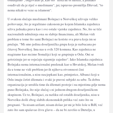
osuđivali da je riječ o muslimanu“, jer, ispravno promišlja Dževad, “to
nema nikakve veze sa islamom“.
U svakom slučaju muslimani Bošnjaci u Norveškoj uživaju veliko
poštovanje, što je regulirano zakonom po kojem Islamska zajednica
uživa jednaka prava kao i sve ostale vjerske zajednice. No, što se tiče
nacionalnih udruženja ona su slabije financirana, ali Mešan vidi
problem u tome što sami Bošnjaci ne koriste sva prava koja im se
pružaju. “Mi smo jedina doseljenička grupa koja je razbacana po
čitavoj Norveškoj. Ima nas u svih 320 komuna. Kao zajednica ne
reagiramo kao recimo Somalijci koji se grupiraju u Oslu. Oni se
getoiziraju jer se osjećaju sigurnije zajedno“. Iako Islamska zajednica
Bošnjaka nema internacionalni predznak kao u Hrvatskoj, Mešan tvrdi
da u tome ne vidi problem jer ih njihova otvorenost čini
internacionalnim, a nisu rascjepkani kao, primjerice, Albanci koji u
Oslu imaju četiri džemata i svaki je pravni subjekt za sebe. Ta dobra
organizacija je urodila time da džemati postoje i na mjestima gdje nema
puno Bošnjaka, što nije slučaj s ni jednom drugom doseljeničkom
skupinom. Uz to, Bošnjaci, za razliku od ostalih doseljenika, nisu u
Norvešku došli zbog slabih ekonomskih prilika već zato što su
prognani. “Ja nisam azilant, nisam došao jer mi je bilo loše u BiH, već
zato što sam spašavao živu glavu – da ne bi završio u Dretelju, u