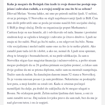
Kako je moguće da Bošnjak čim izađe iz svoje domovine postaje us­p­
ješan i zahvalan radnik, a u svojoj zemlji ne zna što bi sa sobom?
Dževad Mešan: Veoma lahko, mi smo po prirodi radišni ljudi. U suštini,
stvar je pristupa. U Norvešku su stigli najobrazovaniji ljudi iz BiH. Čim
smo došli prihvatili smo se posla jer nismo naučili biti socijalni slučaj.
U BiH je drugi slučaj. Došle su organizacije poput Merhameta i
Caritasa koje su nas hranile, ali i odvikavale od rada. Imamo i postratni
sindrom koji se ogleda u letargiji i zahvatio je čitavo društvo. Ljudi ne
znaju ni što raditi. Pitaš ga šta bi radio, a on odgovori šta bilo. Nema
više socijalizma i možeš raditi samo ono za što će te netko platiti. Ako
zaradiš pare tada ćeš ih i dobit, a ako ne, nemaš ih. Ljudi nisu spremni,
zbog te letargije i beznadežnosti, ni na prekvalifikaciju. Ja sam u
Norvešku stigao kao magistar financija i računovodstva, a pošto nisam
mogao podnijeti da sa 26 godina primam socijalnu pomoć, a čekao sam
dvije godine da mi se prizna diploma, radio sam na montaži namještaja.
Tražio sam da radim. Sa današnjim danom imam 52 stana u Norveškoj.
To je veoma unosan posao i ja sam profitirao. Nekretnine su poskupile
šest puta, a moji krediti su ostali isti. Kada si situiran počinješ
razmišljati šta dalje, pa dođeš do zaključka da bi mogao ulagati u
Bosnu. Ne očekujem profit. Želim našim ljudima dati šansu, a oni će
sami zaraditi novac. Daj našem čovjeku pravo da sam radi, bez da mu je
nad glavom tutor, i on će uspjeti.