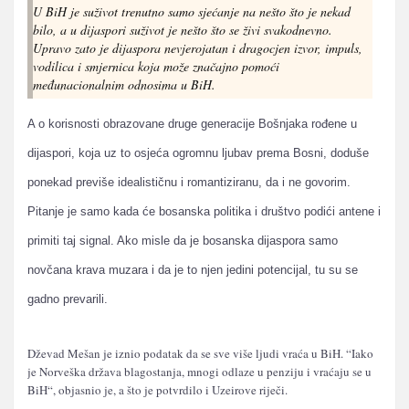
U BiH je suživot trenutno samo sjećanje na nešto što je nekad
bilo, a u dijaspori suživot je nešto što se živi svakodnevno.
Upravo zato je dijaspora nevjerojatan i dragocjen izvor, impuls,
vodilica i smjernica koja može značajno pomoći
međunacionalnim odnosima u BiH.
A o korisnosti obrazovane druge generacije Bošnjaka rođene u
dijaspori, koja uz to osjeća ogromnu ljubav prema Bosni, doduše
ponekad previše idealističnu i romantiziranu, da i ne govorim.
Pitanje je samo kada će bosanska politika i društvo podići antene i
primiti taj signal. Ako misle da je bosanska dijaspora samo
novčana krava muzara i da je to njen jedini potencijal, tu su se
gadno prevarili.
Dževad Mešan je iznio podatak da se sve više ljudi vraća u BiH. “Iako
je Norveška država blagostanja, mnogi odlaze u penziju i vraćaju se u
BiH“, objasnio je, a što je potvrdilo i Uzeirove riječi.