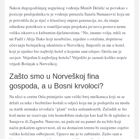
Nakon dugogodišnjeg uspješnog vođenja Munib Delalić se povukao s
pozicije predsjednika te je vođenje preuzela Sanela Numanović koja mi
je potvrdila da je riječ o klasičnoj smjeni generacija, no, da imaju
određene poteškoće u osmišljavanju projekata jer nova postava nema
velika iskustva u kulturnim djelatnostima. “No, imamo volju, rekli su
mi Fadil i Alija Trako koji nesebično, zajedno s ostalima, doprinose
očuvanju bošnjačkog identiteta u Norveškoj. Smjestili su me u hotel,
koji je ujedno bio najbolji hotel u kojemu sam odsjeo. Grizla me je
savjest. Vrijedim li najboljeg hotela? Vrijedilo je saznati koliko uopće
vrijedi Bošnjak u Norveškoj.
Zašto smo u Norveškoj fina
gospoda, a u Bosni krvoloci?
Na ulici u centru Osla primijetio sam veliki broj muškaraca koji su se
držali za ruke i bezbrižno hodali u odjeći koja me je podsjetila na modu
sa starih snimaka izvođača “glam” rocka sedamdesetih. Začudih se što
kod mene ne izazivaju istu homofobnu reakciju kao kad bi ih ugledao u
Sarajevu ili Zagrebu. Naravno, ne pada mi na pamet da na bilo koji
način pokažem agresivnost, ali na domaćem terenu bi zasigurno osjetio
veliku količinu odbojnosti. Upravo me je to zabrinulo. Zašto sam u