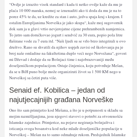
“Ovdje je izrazito visok standard i kada ti netko ovdje kaže da mu je
plaća 10 000 maraka, nemoj se iznenaditi ako ti doda da mu je na to
porez 45% te da, uz kredite za stan i auto, jedva spaja kraj s krajem. I
ostalim Europljanima Norveška je jako skupa“, kaže moj sugovornik
dok sam ja u glavi vrtio nevjerojatne cijene prehrambenih namjernica.
To jutro sam doručkovao jogurt i sendvič za 30 eura, popio pola litre
flaširane vode za 7 eura itd. “Naši ljudi su se vrlo brzo integrirali u ovo
društvo. Rano su shvatili da njihov uspjeh zavisi od školovanja pa je
broj naše omladine na fakultetima duplo veći nego Norvežana“, govori
mi Dževad i dodaje da su Bošnjaci time i najobrazovaniji među
doseljeničkom populacijom. Ostaje činjenica, koju potvrđuje Mešan,
da se u BiH puno bolje može organizirati život sa 1 500 KM nego u
Norveškoj sa četiri puta više.
Senaid ef. Kobilica – jedan od
najutjecajnijih građana Norveške
Ono što sam primijetio kod Mešana, a što je u potpunosti u skladu sa
mojim razmišljanjima, jesu njegovi stavovi o potrebi za otvorenošću
Islamske zajednice. Primjerice, na pojave negiranja bošnjaštva i
isticanja svoga bosanstva kod neke mlađe doseljeničke populacije u
Norveškoj – Mešan na to samo odmahuje rukom. Predsjednik Islamske