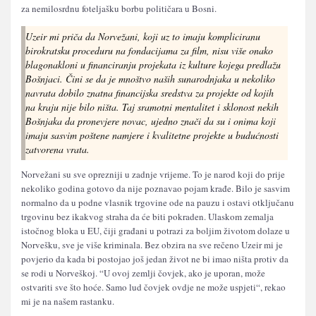
za nemilosrdnu foteljašku borbu političara u Bosni.
Uzeir mi priča da Norvežani, koji uz to imaju kompliciranu
birokratsku proceduru na fondacijama za film, nisu više onako
blagonakloni u financiranju projekata iz kulture kojega predlažu
Bošnjaci. Čini se da je mnoštvo naših sunarodnjaka u nekoliko
navrata dobilo znatna financijska sredstva za projekte od kojih
na kraju nije bilo ništa. Taj sramotni mentalitet i sklonost nekih
Bošnjaka da pronevjere novac, ujedno znači da su i onima koji
imaju sasvim poštene namjere i kvalitetne projekte u budućnosti
zatvorena vrata.
Norvežani su sve oprezniji u zadnje vrijeme. To je narod koji do prije
nekoliko godina gotovo da nije poznavao pojam krađe. Bilo je sasvim
normalno da u podne vlasnik trgovine ode na pauzu i ostavi otključanu
trgovinu bez ikakvog straha da će biti pokraden. Ulaskom zemalja
istočnog bloka u EU, čiji građani u potrazi za boljim životom dolaze u
Norvešku, sve je više kriminala. Bez obzira na sve rečeno Uzeir mi je
povjerio da kada bi postojao još jedan život ne bi imao ništa protiv da
se rodi u Norveškoj. “U ovoj zemlji čovjek, ako je uporan, može
ostvariti sve što hoće. Samo lud čovjek ovdje ne može uspjeti“, rekao
mi je na našem rastanku.