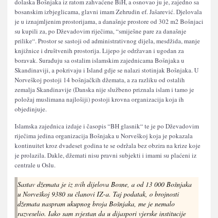
dolaska Bošnjaka iz ratom zahvaćene BiH, a osnovao ju je, zajedno sa
bosanskim izbjeglicama, glavni imam Zehrudin ef. Jašarević. Djelovala
je u iznajmljenim prostorijama, a današnje prostore od 302 m2 Bošnjaci
su kupili za, po Dževadovim riječima, “smiješne pare za današnje
prilike“. Prostor se sastoji od administrativnog dijela, mesdžida, manje
knjižnice i društvenih prostorija. Lijepo je održavan i ugodan za
boravak. Surađuju sa ostalim islamskim zajednicama Bošnjaka u
Skandinaviji, a pokrivaju i Island gdje se nalazi stotinjak Bošnjaka. U
Norveškoj postoji 14 bošnjačkih džemata, a za razliku od ostalih
zemalja Skandinavije (Danska nije službeno priznala islam i tamo je
položaj muslimana najlošiji) postoji krovna organizacija koja ih
objedinjuje.
Islamska zajednica izdaje i časopis “BH glasnik“ te je po Dževadovim
riječima jedina organizacija Bošnjaka u Norveškoj koja je pokazala
kontinuitet kroz dvadeset godina te se održala bez obzira na krize koje
je prolazila. Dakle, džemati nisu pravni subjekti i imami su plaćeni iz
centrale u Oslu.
Sastav džemata je iz svih dijelova Bosne, a od 13 000 Bošnjaka
u Norveškoj 9380 su članovi IZ-a. Taj podatak, o brojnosti
džemata naspram ukupnog broja Bošnjaka, me je nemalo
razveselio. Iako sam svjestan da u dijaspori vjerske institucije