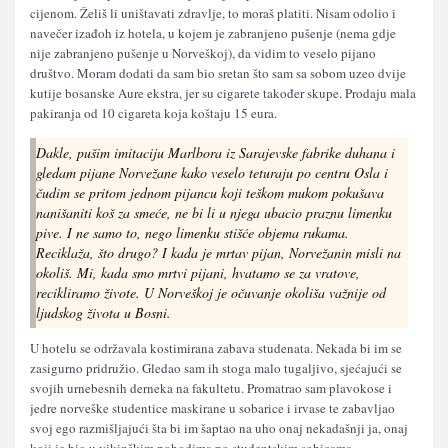
cijenom. Želiš li uništavati zdravlje, to moraš platiti. Nisam odolio i
navečer izađoh iz hotela, u kojem je zabranjeno pušenje (nema gdje
nije zabranjeno pušenje u Norveškoj), da vidim to veselo pijano
društvo. Moram dodati da sam bio sretan što sam sa sobom uzeo dvije
kutije bosanske Aure ekstra, jer su cigarete također skupe. Prodaju mala
pakiranja od 10 cigareta koja koštaju 15 eura.
Dakle, pušim imitaciju Marlbora iz Sarajevske fabrike duhana i
gledam pijane Norvežane kako veselo teturaju po centru Osla i
čudim se pritom jednom pijancu koji teškom mukom pokušava
nanišaniti koš za smeće, ne bi li u njega ubacio praznu limenku
pive. I ne samo to, nego limenku stišće objema rukama.
Reciklaža, što drugo? I kada je mrtav pijan, Norvežanin misli na
okoliš. Mi, kada smo mrtvi pijani, hvatamo se za vratove,
recikliramo živote. U Norveškoj je očuvanje okoliša važnije od
ljudskog života u Bosni.
U hotelu se održavala kostimirana zabava studenata. Nekada bi im se
zasigurno pridružio. Gledao sam ih stoga malo tugaljivo, sjećajući se
svojih urnebesnih derneka na fakultetu. Promatrao sam plavokose i
jedre norveške studentice maskirane u sobarice i irvase te zabavljao
svoj ego razmišljajući šta bi im šaptao na uho onaj nekadašnji ja, onaj