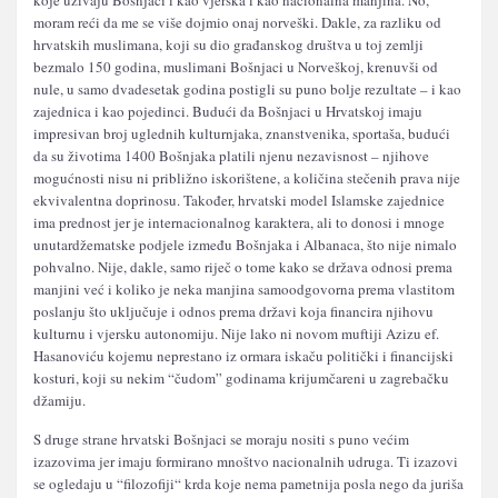
koje uživaju Bošnjaci i kao vjerska i kao nacionalna manjina. No,
moram reći da me se više dojmio onaj norveški. Dakle, za razliku od
hrvatskih muslimana, koji su dio građanskog društva u toj zemlji
bezmalo 150 godina, muslimani Bošnjaci u Norveškoj, krenuvši od
nule, u samo dvadesetak godina postigli su puno bolje rezultate – i kao
zajednica i kao pojedinci. Budući da Bošnjaci u Hrvatskoj imaju
impresivan broj uglednih kulturnjaka, znanstvenika, sportaša, budući
da su životima 1400 Bošnjaka platili njenu nezavisnost – njihove
mogućnosti nisu ni približno iskorištene, a količina stečenih prava nije
ekvivalentna doprinosu. Također, hrvatski model Islamske zajednice
ima prednost jer je internacionalnog karaktera, ali to donosi i mnoge
unutardžematske podjele između Bošnjaka i Albanaca, što nije nimalo
pohvalno. Nije, dakle, samo riječ o tome kako se država odnosi prema
manjini već i koliko je neka manjina samoodgovorna prema vlastitom
poslanju što uključuje i odnos prema državi koja financira njihovu
kulturnu i vjersku autonomiju. Nije lako ni novom muftiji Azizu ef.
Hasanoviću kojemu neprestano iz ormara iskaču politički i financijski
kosturi, koji su nekim “čudom” godinama krijumčareni u zagrebačku
džamiju.
S druge strane hrvatski Bošnjaci se moraju nositi s puno većim
izazovima jer imaju formirano mnoštvo nacionalnih udruga. Ti izazovi
se ogledaju u “filozofiji“ krda koje nema pametnija posla nego da juriša