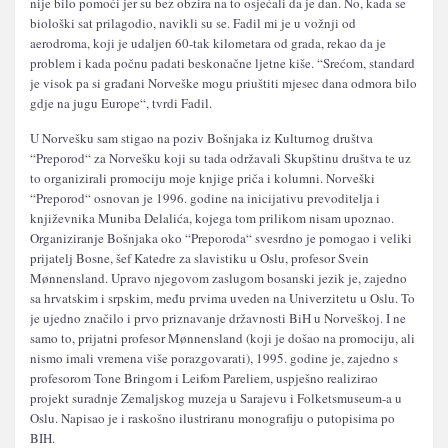
nije bilo pomoći jer su bez obzira na to osjećali da je dan. No, kada se
biološki sat prilagodio, navikli su se. Fadil mi je u vožnji od
aerodroma, koji je udaljen 60-tak kilometara od grada, rekao da je
problem i kada počnu padati beskonačne ljetne kiše. “Srećom, standard
je visok pa si građani Norveške mogu priuštiti mjesec dana odmora bilo
gdje na jugu Europe“, tvrdi Fadil.
U Norvešku sam stigao na poziv Bošnjaka iz Kulturnog društva
“Preporod“ za Norvešku koji su tada održavali Skupštinu društva te uz
to organizirali promociju moje knjige priča i kolumni. Norveški
“Preporod“ osnovan je 1996. godine na inicijativu prevoditelja i
književnika Muniba Delalića, kojega tom prilikom nisam upoznao.
Organiziranje Bošnjaka oko “Preporoda“ svesrdno je pomogao i veliki
prijatelj Bosne, šef Katedre za slavistiku u Oslu, profesor Svein
Mønnensland. Upravo njegovom zaslugom bosanski jezik je, zajedno
sa hrvatskim i srpskim, među prvima uveden na Univerzitetu u Oslu. To
je ujedno značilo i prvo priznavanje državnosti BiH u Norveškoj. I ne
samo to, prijatni profesor Mønnensland (koji je došao na promociju, ali
nismo imali vremena više porazgovarati), 1995. godine je, zajedno s
profesorom Tone Bringom i Leifom Pareliem, uspješno realizirao
projekt suradnje Zemaljskog muzeja u Sarajevu i Folketsmuseum-a u
Oslu. Napisao je i raskošno ilustriranu monografiju o putopisima po
BIH.