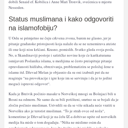
dobili Senaid ef. Kobilica i Anne Mari Tronvik, svećenica u mjestu
Nessoden.
Status muslimana i kako odgovoriti
na islamofobiju?
U Oslu se primjetno ne čuju crkvena zvona, barem ne glasno, jer je
pitanje građanske pristojnosti koja nalaže da se ne uznemirava ateiste
ili one koji nisu kršćani. Krasno, pomislih. Svatko gleda svoja posla.
No, u Skandinaviji postoje i satiričke novine koje će karikaturama
ismijavati Poslanika islama, u medijima se često preispituje pitanje
opravdanosti hidžaba, obrezivanja, problematizira se položaj žene u
islamu itd. Dževad Mešan je objasnio da su oni izabrali put da ne
reagiraju “na provokacije i igre koje im se serviraju i da je to jedini
mogući ispravni odgovor“.
Kada je Breivik počinio masakr u Norveškoj mnogi su Bošnjaci bili u
Bosni na odmoru. Ne samo da su bili potišteni, smrtno su se bojali da je
zločin počinio musliman. Ustvrdili su da se više nikada neće vratiti u
Norvešku ako je terorist musliman. “To je strah ovce od noža“,
komentirao je Dževad koji je na čelu IZ-a dobivao upite od norveških
medija šta misle o tom događaju. “Ništa ne mislimo osim da
osuđujemo“, odgovarao je, kao što “ništa ne bi mislili, a jednako