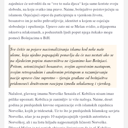
zajednice će ustvrditi da su “sve to naša djeca“ koja samo koriste svoju
slobodu, na koju svatko ima pravo. Naime, bošnjaštvo poistovjećuju sa
islamom. Osjećajući otpor da participiraju u vjerskom životu,
bosanstvo im je nešto prihvatljivije, identitet u kojem se osjećaju
slobodnije i opuštenije. Upravo zato mi se Mešan svidio, a dijasporna
iskustva relaksiranih, a poduzetnih ljudi poput njega itekako mogu
pomoći Bošnjacima u BiH.
Sve češće su pojave nacionaliziranja islama kod neke naše
uleme, koja ujedno papagajski ponavlja da će nas nestati ako se
na sljedećem popisu stanovništva ne izjasnimo kao Bošnjaci.
Pritom, sotonizirajući bosanstvo, svojim agresivnim nastupom,
svojim retrogradnim i anakronim pristupom u razumijevanju
nacije upravo čine suprotno – tjeraju građane od bošnjaštva
pridonoseći društvenom rascjepu između sekularnog i vjerskog.
Nažalost, glavnog imama Norveške Senaida ef. Kobilicu nisam imao
prilike upoznati. Kobilica je zanimljiv iz više razloga. Naime, deset
godina je predsjednik krovne organizacije svih islamskih zajednica
Norveške, kojih je tridesetak. Uz to što je predsjednik Islamskog savjeta
Norveške, ušao je na popis 10 najutjecajnijih vjerskih autoriteta u
Norveškoj, ali i na listu hiljadu najpoznatijih ličnosti Norveške.
Dževad Mešan je taj uspjeh objasnio činjenicom da je ef. Kobilica