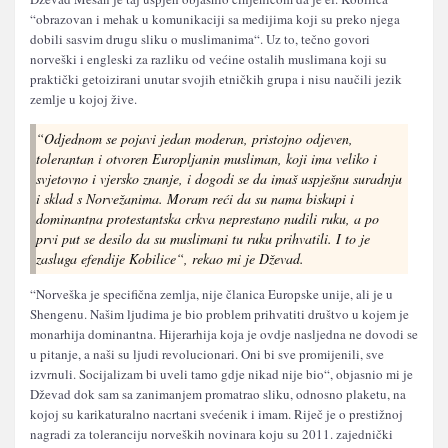
“obrazovan i mehak u komunikaciji sa medijima koji su preko njega
dobili sasvim drugu sliku o muslimanima“. Uz to, tečno govori
norveški i engleski za razliku od većine ostalih muslimana koji su
praktički getoizirani unutar svojih etničkih grupa i nisu naučili jezik
zemlje u kojoj žive.
“Odjednom se pojavi jedan moderan, pristojno odjeven,
tolerantan i otvoren Europljanin musliman, koji ima veliko i
svjetovno i vjersko znanje, i dogodi se da imaš uspješnu suradnju
i sklad s Norvežanima. Moram reći da su nama biskupi i
dominantna protestantska crkva neprestano nudili ruku, a po
prvi put se desilo da su muslimani tu ruku prihvatili. I to je
zasluga efendije Kobilice“, rekao mi je Dževad.
“Norveška je specifična zemlja, nije članica Europske unije, ali je u
Shengenu. Našim ljudima je bio problem prihvatiti društvo u kojem je
monarhija dominantna. Hijerarhija koja je ovdje nasljedna ne dovodi se
u pitanje, a naši su ljudi revolucionari. Oni bi sve promijenili, sve
izvrnuli. Socijalizam bi uveli tamo gdje nikad nije bio“, objasnio mi je
Dževad dok sam sa zanimanjem promatrao sliku, odnosno plaketu, na
kojoj su karikaturalno nacrtani svećenik i imam. Riječ je o prestižnoj
nagradi za toleranciju norveških novinara koju su 2011. zajednički