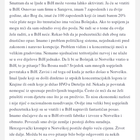
Smatram da se ljude u BiH može veoma lahko aktivirati. Ja ću se vratiti
u BiH. Osnovao sam firmu u Sarajevu, imam 7 zaposlenih i za dvije
godine, ako Bog da, imat ću 100 zaposlenih koji će imati barem 20%
veće plate nego što trenutačno ima većina Bošnjaka. Ako to uspijem ja
mogu reći da sam odradio svoj dio posla. Ne radi se o tome da ovdje
žele raditi, a u BiH neće. Rekao bih da je poduzetnički duh zbog rata
drastično opao. Imamo i problem političkog sistema, nejednakosti pred
zakonom i naravno korupcije. Problem vidim i u koncentraciji moći u
velikim gradovima. Nemamo ujednačeni teritorijalni razvoj i ne ulaže
se u sve dijelove BiH jednako. Da li bi se Bošnjak iz Norveške vratio u
BiH, to je pitanje? Šta Bosna nudi? Svjedok sam mnogih uspješnih
povrataka u BiH. Zavisi i od toga od kuda je netko došao u Norvešku.
Imaš ljude koji su došli direktno iz srpskih koncentracijskih logora iz
Krajine ili onih koje je držao HVO u Dretelju itd. Nekada je povratak
nemoguć iz spoznaje proživljenih tragedija. Često će reći da ne želi
priuštiti svom djetetu ono što je on proživio. To nisu ekonomski razlozi
i nije riječ o racionalnom rasuđivanju. Ovdje ima veliki broj uspješnih
poduzetnika koji su se vratili i u BiH napravili fantastičan posao.
Imamo slučajeve da su u BiH otvorili fabrike i izvoze u Norvešku i
obrnuto. Povezali smo dvije zemlje i postoji dobra suradnja.
Hercegovački krompir u Norveškoj postiže duplo veću cijenu. Život
ide dalje. Možda bi na ovo pitanje bilo bolje odgovoriti za nekih