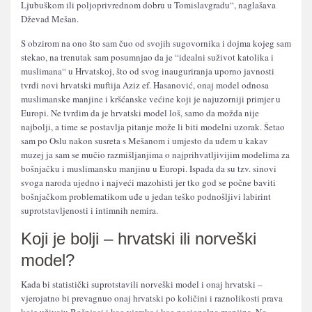
Ljubuškom ili poljoprivrednom dobru u Tomislavgradu“, naglašava
Dževad Mešan.
S obzirom na ono što sam čuo od svojih sugovornika i dojma kojeg sam
stekao, na trenutak sam posumnjao da je “idealni suživot katolika i
muslimana“ u Hrvatskoj, što od svog inauguriranja uporno javnosti
tvrdi novi hrvatski muftija Aziz ef. Hasanović, onaj model odnosa
muslimanske manjine i kršćanske većine koji je najuzorniji primjer u
Europi. Ne tvrdim da je hrvatski model loš, samo da možda nije
najbolji, a time se postavlja pitanje može li biti modelni uzorak. Šetao
sam po Oslu nakon susreta s Mešanom i umjesto da uđem u kakav
muzej ja sam se mučio razmišljanjima o najprihvatljivijim modelima za
bošnjačku i muslimansku manjinu u Europi. Ispada da su tzv. sinovi
svoga naroda ujedno i najveći mazohisti jer tko god se počne baviti
bošnjačkom problematikom uđe u jedan teško podnošljivi labirint
suprotstavljenosti i intimnih nemira.
Koji je bolji – hrvatski ili norveški
model?
Kada bi statistički suprotstavili norveški model i onaj hrvatski –
vjerojatno bi prevagnuo onaj hrvatski po količini i raznolikosti prava