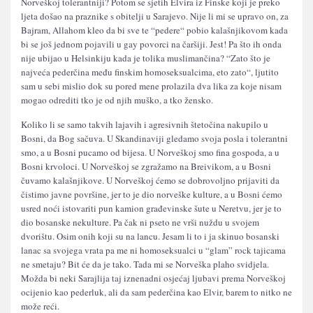
Norveškoj tolerantniji? Potom se sjetih Elvira iz Finske koji je preko
ljeta došao na praznike s obitelji u Sarajevo. Nije li mi se upravo on, za
Bajram, Allahom kleo da bi sve te “pedere“ pobio kalašnjikovom kada
bi se još jednom pojavili u gay povorci na čaršiji. Jest! Pa što ih onda
nije ubijao u Helsinkiju kada je tolika muslimančina? “Zato što je
najveća pederčina među finskim homoseksualcima, eto zato“, ljutito
sam u sebi mislio dok su pored mene prolazila dva lika za koje nisam
mogao odrediti tko je od njih muško, a tko žensko.
Koliko li se samo takvih lajavih i agresivnih štetočina nakupilo u
Bosni, da Bog sačuva. U Skandinaviji gledamo svoja posla i tolerantni
smo, a u Bosni pucamo od bijesa. U Norveškoj smo fina gospoda, a u
Bosni krvoloci. U Norveškoj se zgražamo na Breivikom, a u Bosni
čuvamo kalašnjikove. U Norveškoj ćemo se dobrovoljno prijaviti da
čistimo javne površine, jer to je dio norveške kulture, a u Bosni ćemo
usred noći istovariti pun kamion građevinske šute u Neretvu, jer je to
dio bosanske nekulture. Pa čak ni pseto ne vrši nuždu u svojem
dvorištu. Osim onih koji su na lancu. Jesam li to i ja skinuo bosanski
lanac sa svojega vrata pa me ni homoseksualci u “glam” rock tajicama
ne smetaju? Bit će da je tako. Tada mi se Norveška plaho svidjela.
Možda bi neki Sarajlija taj iznenadni osjećaj ljubavi prema Norveškoj
ocijenio kao pederluk, ali da sam pederčina kao Elvir, barem to nitko ne
može reći.