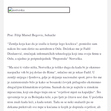
Pise: Filip Mursel Begovic, behar.hr
“Zemlja koja kao da je izašla iz kutije lego kockica“, pomislio sam
nakon što sam sletio na aerodrom u Oslu. Dočekao me je Fadil
Dizdarević, stručnjak informatičkih tehnologija koji ima svoju firmu u
Oslu, a ujedno je potpredsjednik “Preporoda“ Norveška.
“Ma nisi ti vidio ništa, Norveška je toliko duga da kada bi je okrenuo
naopačke vrh bi joj došao do Rima“, srdačno mi je rekao Fadil. U
zemlji snijega i fjordova, gdje je skijanje nacionalni sport, prvo što me
je zainteresiralo bilo je kako se bosanski čovjek prilagodio ekstremno
drugačijim klimatskim uvjetima. Saznah da im je najteže u zimskim
mjesecima, koji em dugo traju em se “svjetlost mjeri na kapaljke“. Što
sjevernije to je za Bošnjaka teže, a po ljeti je čitavu noć dan. U početku
nisu znali kada leći, a kada ustati. Tada su se neki snalazili pa su
dekama prekrivali sve rupe u kućama iz kojih je dopirala svjetlost, ali