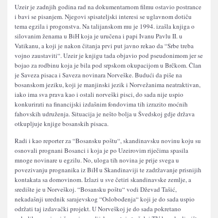
Uzeir je zadnjih godina rad na dokumentarnom filmu ostavio postrance
i bavi se pisanjem. Njegovi spisateljski interesi se uglavnom dotiču
tema egzila i progonstva. Na talijanskom mu je 1994. izašla knjiga o
silovanim ženama u BiH koja je uručena i papi Ivanu Pavlu II. u
Vatikanu, a koji je nakon čitanja prvi put javno rekao da “Srbe treba
vojno zaustaviti“. Uzeir je knjigu tada objavio pod pseudonimom jer se
bojao za rodbinu koja je bila pod srpskom okupacijom u Brčkom. Član
je Saveza pisaca i Saveza novinara Norveške. Budući da piše na
bosanskom jeziku, koji je manjinski jezik i Norvežanima neatraktivan,
iako ima sva prava kao i ostali norveški pisci, do sada nije uspio
konkurirati na financijski izdašnim fondovima tih izrazito moćnih
fahovskih udruženja. Situacija je nešto bolja u Švedskoj gdje država
otkupljuje knjige bosanskih pisaca.
Radi i kao reporter za “Bosansku poštu“, skandinavsku novinu koju su
osnovali prognani Bosanci i koja je po Uzeirovim riječima spasila
mnoge novinare u egzilu. No, uloga tih novina je prije svega u
povezivanju prognanika iz BiH u Skandinaviji te zadržavanje prisnijih
kontakata sa domovinom. Izlazi u sve četiri skandinavske zemlje, a
središte je u Norveškoj. “Bosansku poštu“ vodi Dževad Tašić,
nekadašnji urednik sarajevskog “Oslobođenja“ koji je do sada uspio
održati taj izdavački projekt. U Norveškoj je do sada pokretano