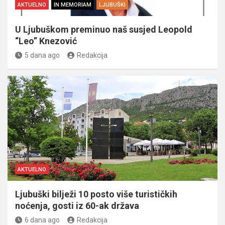
AKTUELNO
IN MEMORIAM
LJUBUŠKI
U Ljubuškom preminuo naš susjed Leopold
“Leo” Knezović
5 dana ago
Redakcija
AKTUELNO
Ljubuški bilježi 10 posto više turističkih
noćenja, gosti iz 60-ak država
6 dana ago
Redakcija