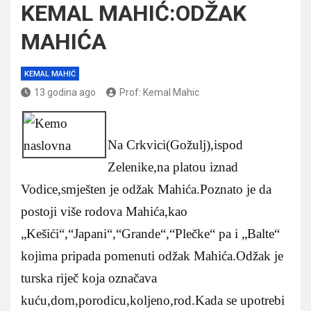
KEMAL MAHIĆ:ODŽAK
MAHIĆA
KEMAL MAHIĆ
13 godina ago
Prof: Kemal Mahic
Na Crkvici(Gožulj),ispod
Zelenike,na platou iznad
Vodice,smješten je odžak Mahića.Poznato je da
postoji više rodova Mahića,kao
„Kešići“,“Japani“,“Grande“,“Plečke“ pa i „Balte“
kojima pripada pomenuti odžak Mahića.Odžak je
turska riječ koja označava
kuću,dom,porodicu,koljeno,rod.Kada se upotrebi