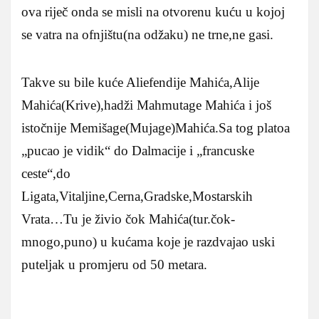
ova riječ onda se misli na otvorenu kuću u kojoj
se vatra na ofnjištu(na odžaku) ne trne,ne gasi.
Takve su bile kuće Aliefendije Mahića,Alije
Mahića(Krive),hadži Mahmutage Mahića i još
istočnije Memišage(Mujage)Mahića.Sa tog platoa
„pucao je vidik“ do Dalmacije i „francuske
ceste“,do
Ligata,Vitaljine,Cerna,Gradske,Mostarskih
Vrata…Tu je živio čok Mahića(tur.čok-
mnogo,puno) u kućama koje je razdvajao uski
puteljak u promjeru od 50 metara.