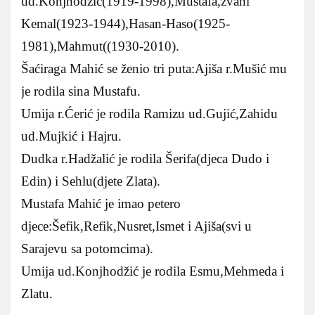
ud.Konjhodžić(1919-1998),Mustafa,zvani
Kemal(1923-1944),Hasan-Haso(1925-
1981),Mahmut((1930-2010).
Šaćiraga Mahić se ženio tri puta:Ajiša r.Mušić mu
je rodila sina Mustafu.
Umija r.Ćerić je rodila Ramizu ud.Gujić,Zahidu
ud.Mujkić i Hajru.
Dudka r.Hadžalić je rodila Šerifa(djeca Dudo i
Edin) i Sehlu(djete Zlata).
Mustafa Mahić je imao petero
djece:Šefik,Refik,Nusret,Ismet i Ajiša(svi u
Sarajevu sa potomcima).
Umija ud.Konjhodžić je rodila Esmu,Mehmeda i
Zlatu.