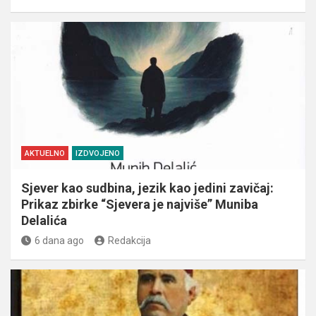
AKTUELNO
IZDVOJENO
Sjever kao sudbina, jezik kao jedini zavičaj:
Prikaz zbirke “Sjevera je najviše” Muniba
Delalića
6 dana ago
Redakcija