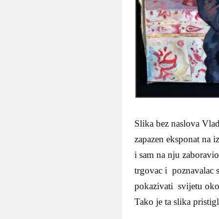
Slika bez naslova Vlad
zapazen eksponat na iz
i sam na nju zaboravio
trgovac i poznavalac sl
pokazivati svijetu ok
Tako je ta slika pris
..