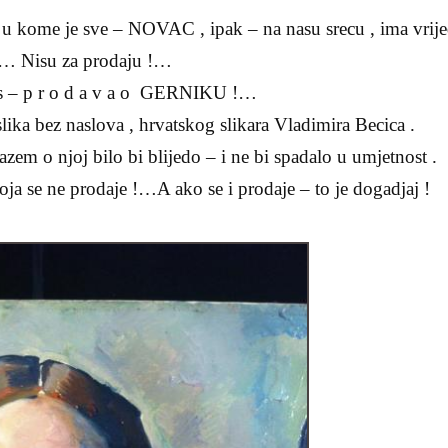
u kome je sve – NOVAC , ipak – na nasu srecu , ima vrijed
… Nisu za prodaju !…
s – p r o d a v a o GERNIKU !…
slika bez naslova , hrvatskog slikara Vladimira Becica .
zem o njoj bilo bi blijedo – i ne bi spadalo u umjetnost .
koja se ne prodaje !…A ako se i prodaje – to je dogadjaj !