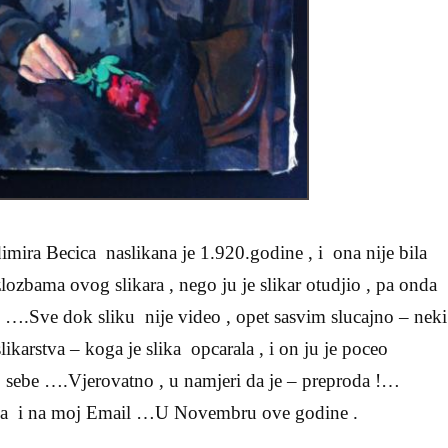
imira Becica naslikana je 1.920.godine , i ona nije bila
lozbama ovog slikara , nego ju je slikar otudjio , pa onda
 ….Sve dok sliku nije video , opet sasvim slucajno – neki
ikarstva – koga je slika opcarala , i on ju je poceo
o sebe ….Vjerovatno , u namjeri da je – preproda !…
tigla i na moj Email …U Novembru ove godine .