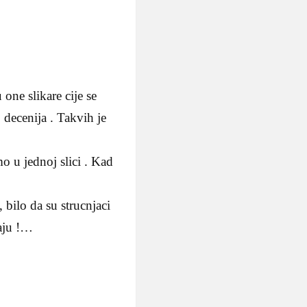
one slikare cije se
 decenija . Takvih je
mo u jednoj slici . Kad
, bilo da su strucnjaci
jaju !…