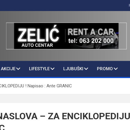
AKCIJE
LIFESTYLE
LJUBUŠKI
PROMO
KLOPEDIJU ! Napisao : Ante GRANIC
NASLOVA – ZA ENCIKLOPEDIJU !
IC