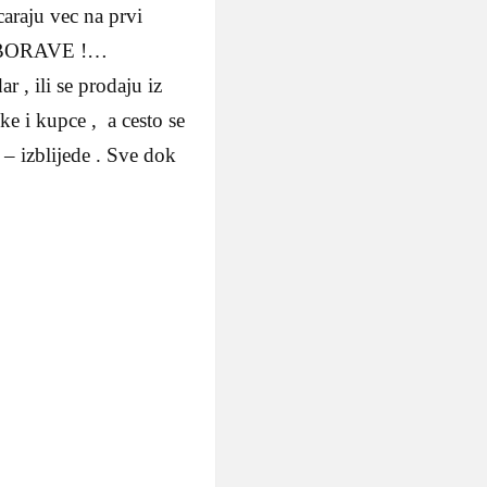
araju vec na prvi
EZABORAVE !…
 , ili se prodaju iz
ike i kupce , a cesto se
– izblijede . Sve dok