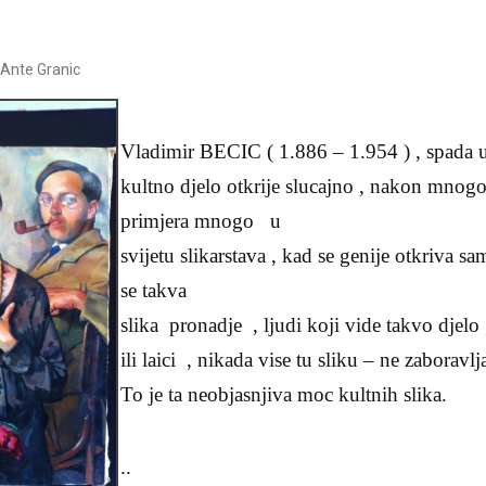
.Ante Granic
Vladimir BECIC ( 1.886 – 1.954 ) , spada u 
kultno djelo otkrije slucajno , nakon mnogo
primjera mnogo u
svijetu slikarstava , kad se genije otkriva sa
se takva
slika pronadje , ljudi koji vide takvo djelo 
ili laici , nikada vise tu sliku – ne zaboravl
To je ta neobjasnjiva moc kultnih slika.
..