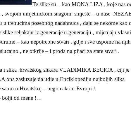
Te slike su – kao MONA LIZA , koje nas oc
onda , svojom umjetnickom snagom smjeste – u nase N
ju u trenucima posebnog nadahnuca , daju se nekome kao dar
 slike seljakaju iz generacije u generaciju , mijenjaju vlasn
drume – kao nepotrebne stvari , gdje i sve uspome na njih 
lucajno , ne otkrije – i proda na pijaci za stare stvari .
la i slika hrvatskog slikara VLADIMIRA BECICA , ciji je
A ona zasluzuje da udje u Enciklopediju najboljih slika
e samo u Hrvatskoj – nego cak i u Evropi !
 – bolji od mene !…