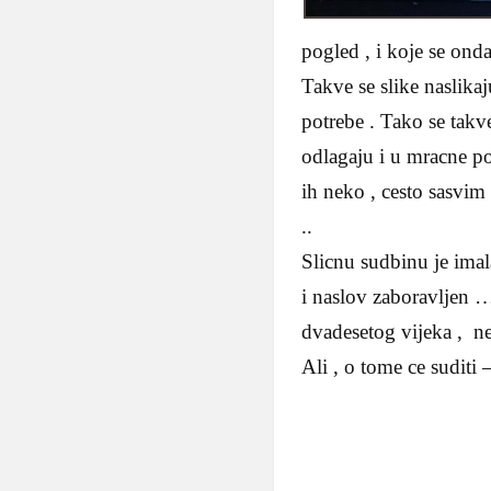
pogled , i koje se 
Takve se slike naslika
potrebe . Tako se takve
odlagaju i u mracne po
ih neko , cesto sasvim s
..
Slicnu sudbinu je ima
i naslov zaboravljen …
dvadesetog vijeka , n
Ali , o tome ce suditi