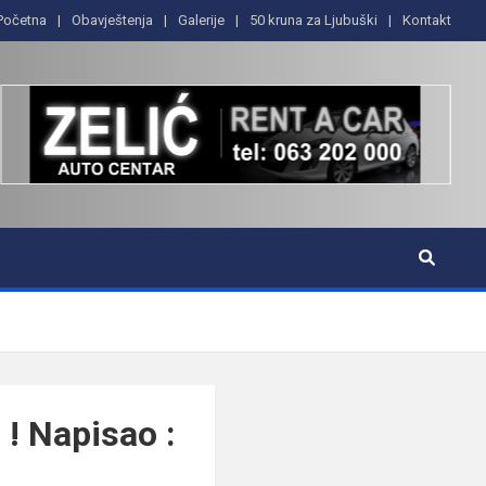
Početna
Obavještenja
Galerije
50 kruna za Ljubuški
Kontakt
 Napisao :