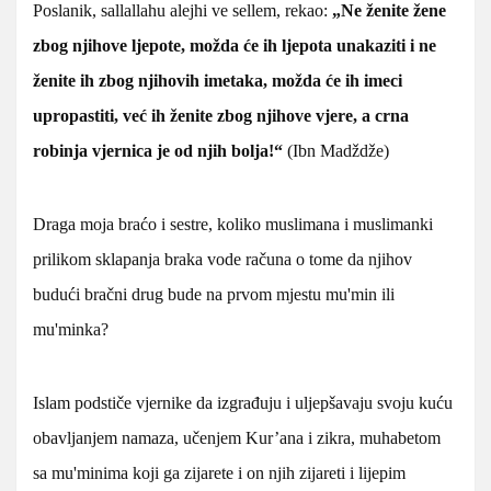
Poslanik, sallallahu alejhi ve sellem, rekao:
„Ne ženite žene
zbog njihove ljepote, možda će ih ljepota unakaziti i ne
ženite ih zbog njihovih imetaka, možda će ih imeci
upropastiti, već ih ženite zbog njihove vjere, a crna
robinja vjernica je od njih bolja!“
(Ibn Madždže)
Draga moja braćo i sestre, koliko muslimana i muslimanki
prilikom sklapanja braka vode računa o tome da njihov
budući bračni drug bude na prvom mjestu mu'min ili
mu'minka?
Islam podstiče vjernike da izgrađuju i uljepšavaju svoju kuću
obavljanjem namaza, učenjem Kur’ana i zikra, muhabetom
sa mu'minima koji ga zijarete i on njih zijareti i lijepim