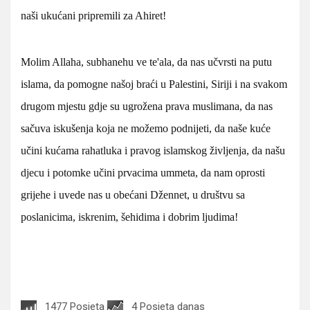
naši ukućani pripremili za Ahiret!
Molim Allaha, subhanehu ve te'ala, da nas učvrsti na putu
islama, da pomogne našoj braći u Palestini, Siriji i na svakom
drugom mjestu gdje su ugrožena prava muslimana, da nas
sačuva iskušenja koja ne možemo podnijeti, da naše kuće
učini kućama rahatluka i pravog islamskog življenja, da našu
djecu i potomke učini prvacima ummeta, da nam oprosti
grijehe i uvede nas u obećani Džennet, u društvu sa
poslanicima, iskrenim, šehidima i dobrim ljudima!
1477 Posjeta
4 Posjeta danas