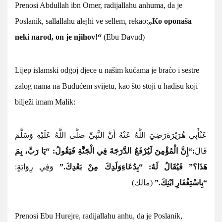
Prenosi Abdullah i
bn Omer, radijallahu anhuma, da je
Poslanik, sallallahu alejhi ve sellem, rekao:
„Ko oponaša
neki narod, on je njihov!“
(Ebu Davud)
Lijep islamski odgoj djece u našim kućama je braćo i sestre
zalog nama na Budućem svijetu, kao što stoji u hadisu koji
bilježi imam Malik:
عَنْ
أَبِي هُرَيْرَةَ
رَضِيَ اللَّهُ عَنْهُ أَنَّ النَّبِيِّ صَلَّى اللَّهُ عَلَيْهِ وَسَلَّمَ
“إِنَّ الْمُؤْمِنَ لَيُرْفَعُ الدَّرَجَةَ فِي الْجَنَّةِ فَيَقُولُ: “يَا رَبِّ، بِمَ
:
قَالَ
هَذَا؟” فَيُقَالُ لَهُ: “بِدُعَاءِ
وَلَدِكَ مِنْ بَعْدِكَ.”
وَفِي رِوَايَةٍ:
“بِاسْتِغْفَارِ ابْنِكَ.”
(مالك)
Prenosi Ebu Hurejre, radijallahu anhu, da je Poslanik,