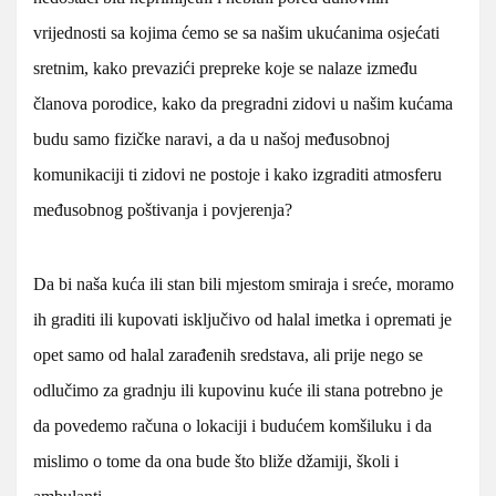
vrijednosti sa kojima ćemo se sa našim ukućanima osjećati
sretnim, kako prevazići prepreke koje se nalaze između
članova porodice, kako da pregradni zidovi u našim kućama
budu samo fizičke naravi, a da u našoj međusobnoj
komunikaciji ti zidovi ne postoje i kako izgraditi atmosferu
međusobnog poštivanja i povjerenja?
Da bi naša kuća ili stan bili mjestom smiraja i sreće, moramo
ih graditi ili kupovati isključivo od halal imetka i opremati je
opet samo od halal zarađenih sredstava, ali prije nego se
odlučimo za gradnju ili kupovinu kuće ili stana potrebno je
da povedemo računa o lokaciji i budućem komšiluku i da
mislimo o tome da ona bude što bliže džamiji, školi i