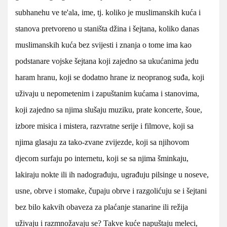
subhanehu ve te'ala, ime, tj. koliko je muslimanskih kuća i
stanova pretvoreno u staništa džina i šejtana, koliko danas
muslimanskih kuća bez svijesti i znanja o tome ima kao
podstanare vojske šejtana koji zajedno sa ukućanima jedu
haram hranu, koji se dodatno hrane iz neopranog suđa, koji
uživaju u nepometenim i zapuštanim kućama i stanovima,
koji zajedno sa njima slušaju muziku, prate koncerte, šoue,
izbore misica i mistera, razvratne serije i filmove, koji sa
njima glasaju za tako-zvane zvijezde, koji sa njihovom
djecom surfaju po internetu, koji se sa njima šminkaju,
lakiraju nokte ili ih nadograđuju, ugrađuju pilsinge u noseve,
usne, obrve i stomake, čupaju obrve i razgolićuju se i šejtani
bez bilo kakvih obaveza za plaćanje stanarine ili režija
uživaju i razmnožavaju se? Takve kuće napuštaju meleci,