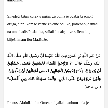
ambulanti.
Slijedeći bitan korak u našim životima je odabir bračnog
druga, a prilikom te važne životne odluke, potrebno je imati
na umu hadis Poslanika, sallallahu alejhi ve sellem, koji
bilježi imam Ibn Madždže:
عَنْ عَبْدِ اللَّهِ بْنِ عُمَرَ
رَضِيَ اللَّهُ عَنْهُمَا أنَّ رَسُولَ اللَّهِ صَلَّى اللَّهُ
عَلَيْهِ وَسَلَّمَ قَالَ:
“لَا تَزَوَّجُوا النِّسَاءَ لِحُسْنِهِنَّ فَعَسَى حُسْنُهُنَّ
أَنْ يُرْدِيَهُنَّ، وَلَا تَزَوَّجُوهُنَّ لِأَمْوَالِهِنَّ فَعَسَى أَمْوَالُهُنَّ أَنْ يُطْغِيَهُنَّ،
وَلَكِنْ تَزَوَّجُوهُنَّ عَلَى الدِّينِ، وَلَأَمَةٌ سَوْدَاءُ ذَاتُ دِينٍ أَفْضَلُ.”
(ابن ماحه)
Prenosi Abdullah ibn Omer, radijallahu anhuma, da je