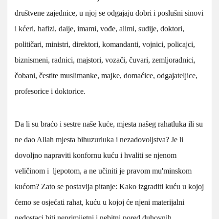
društvene zajednice, u njoj se odgajaju dobri i poslušni sinovi
i kćeri, hafizi, daije, imami, vođe, alimi, sudije, doktori,
političari, ministri, direktori, komandanti, vojnici, policajci,
biznismeni, radnici, majstori, vozači, čuvari, zemljoradnici,
čobani, čestite muslimanke, majke, domaćice, odgajateljice,
profesorice i doktorice.
Da li su braćo i sestre naše kuće, mjesta našeg rahatluka ili su
ne dao Allah mjesta bihuzurluka i nezadovoljstva? Je li
dovoljno napraviti konfornu kuću i hvaliti se njenom
veličinom i ljepotom, a ne učiniti je pravom mu'minskom
kućom? Zato se postavlja pitanje: Kako izgraditi kuću u kojoj
ćemo se osjećati rahat, kuću u kojoj će njeni materijalni
nedostaci biti neprimijetni i nebitni pored duhovnih