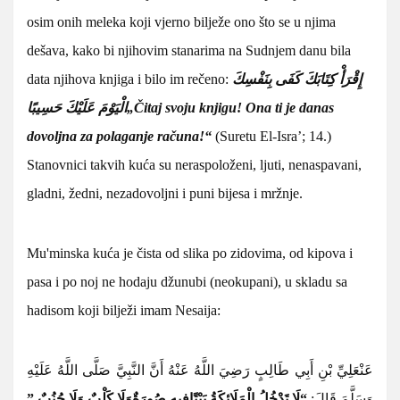
osim onih meleka koji vjerno bilježe ono što se u njima
dešava, kako bi njihovim stanarima na Sudnjem danu bila
data njihova knjiga i bilo im rečeno:
إِقْرَأْ كِتَابَكَ كَفَى بِنَفْسِكَ
الْيَوْمَ عَلَيْكَ حَسِيبًا
„Čitaj svoju knjigu! Ona ti je danas
dovoljna za polaganje računa!“
(Suretu El-Isra’; 14.)
Stanovnici takvih kuća su neraspoloženi, ljuti, nenaspavani,
gladni, žedni, nezadovoljni i puni bijesa i mržnje.
Mu'minska kuća je čista od slika po zidovima, od kipova i
pasa i po noj ne hodaju džunubi (neokupani), u skladu sa
hadisom koji bilježi imam Nesaija:
عَنْ
عَلِيِّ بْنِ أَبِي طَالِبٍ رَضِيَ اللَّهُ عَنْهُ
أَنَّ النَّبِيَّ صَلَّى اللَّهُ عَلَيْهِ
وَسَلَّمَ قَالَ:
“لَا تَدْخُلُ الْمَلَائِكَةُ بَيْتًا
فِيهِ صُورَةٌ
وَلَا كَلْبٌ وَلَا جُنُبٌ.”