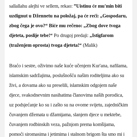
sallallahu alejhi ve sellem, rekao:
”Uistinu će mu'min biti
uzdignut u Džennetu na položaj, pa će reći: „Gospodaru,
zbog čega je ovo?“ Biće mu rečeno: „Zbog dove tvoga
djeteta, poslije tebe!“
Po drugoj predaji:
„Istigfarom
(traženjem oprosta) tvoga djeteta!“
(Malik)
Braćo i sestre, oživimo naše kuće učenjem Kur'ana, nafilama,
islamskim sadržajima, poslušnošću našim roditeljima ako su
živi, a dovama ako su preselili, islamskim odgojem naše
djece, svakodnevnim nasihatima članovima naših porodica,
uz podsjećanje ko su i zašto su na ovome svijetu, zajedničkim
čuvanjem džemata u džamijama, slanjem djece u mektebe,
čuvanjem rodbinskih veza, pažnjom prema komšijama,
pomoći siromasima i jetimima i stalnom brigom šta smo mi i