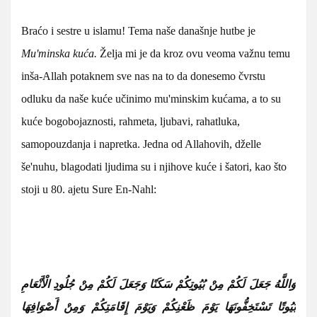
Braćo i sestre u islamu! Tema naše današnje hutbe je
Mu'minska kuća.
Želja mi je da kroz ovu veoma važnu temu
inša-Allah potaknem sve nas na to da donesemo čvrstu
odluku da naše kuće učinimo mu'minskim kućama, a to su
kuće bogobojaznosti, rahmeta, ljubavi, rahatluka,
samopouzdanja i napretka.
Jedna od Allahovih, dželle
še'nuhu, blagodati ljudima su i njihove kuće i šatori, kao što
stoji u 80. ajetu Sure En-Nahl:
وَاللَّهُ جَعَلَ لَكُمْ مِنْ بُيُوتِكُمْ سَكَنًا وَجَعَلَ لَكُمْ مِنْ جُلُودِ الْأَنْعَامِ
بُيُوتًا تَسْتَخِفُّونَهَا يَوْمَ ظَعْنِكُمْ وَيَوْمَ إِقَامَتِكُمْ وَمِنْ أَصْوَافِهَا