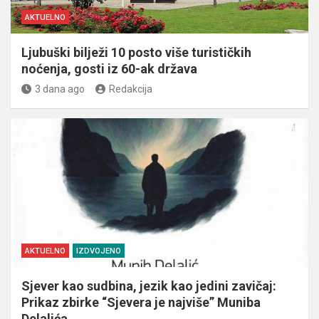
AKTUELNO
Ljubuški bilježi 10 posto više turističkih
noćenja, gosti iz 60-ak država
3 dana ago
Redakcija
AKTUELNO
IZDVOJENO
Sjever kao sudbina, jezik kao jedini zavičaj:
Prikaz zbirke “Sjevera je najviše” Muniba
Delalića