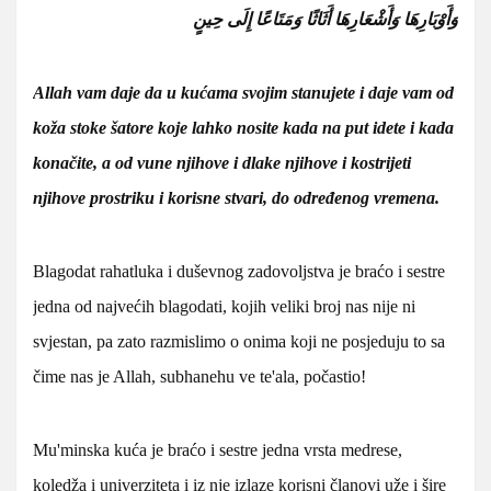
وَأَوْبَارِهَا وَأَشْعَارِهَا أَثَاثًا وَمَتَاعًا إِلَى حِينٍ
Allah vam daje da u kućama svojim stanujete i daje vam od
koža stoke šatore koje lahko nosite kada na put idete i kada
konačite, a od vune njihove i dlake njihove i kostrijeti
njihove prostriku i korisne stvari, do određenog vremena.
Blagodat rahatluka i duševnog zadovoljstva je braćo i sestre
jedna od najvećih blagodati, kojih veliki broj nas nije ni
svjestan, pa zato razmislimo o onima koji ne posjeduju to sa
čime nas je Allah, subhanehu ve te'ala, počastio!
Mu'minska kuća je braćo i sestre jedna vrsta medrese,
koledža i univerziteta i iz nje izlaze korisni članovi uže i šire