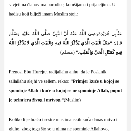
savjetima članovima porodice, komšijama i prijateljima. U
hadisu koji bilježi imam Muslim stoji:
عَنْ
أَبِي هُرَيْرَةَ
رَضِيَ اللَّهُ عَنْهُ أَنَّ النَّبِيِّ صَلَّى اللَّهُ عَلَيْهِ وَسَلَّمَ
قَالَ:
“مَثَلُ الْبَيْتِ الَّذِي يُذْكَرُ اللَّهُ فِيهِ وَالْبَيْتِ الَّذِي لَا يُذْكَرُ اللَّهُ
فِيهِ كَمَثَلِ الْحَيِّ وَالْمَيِّتِ.”
(مسلم)
Prenosi Ebu Hurejre, radijallahu anhu, da je Poslanik,
sallallahu alejhi ve sellem, rekao:
”Primjer kuće u kojoj se
spominje Allah i kuće u kojoj se ne spominje Allah, poput
je primjera živog i mrtvog.“
(Muslim)
Koliko li je braćo i sestre muslimanskih kuća danas mrtvo i
gluho, zbog toga što se u njima ne spominje Allahovo,