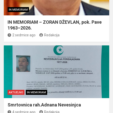
IN MEMORIAM
IN MEMORIAM – ZORAN DŽEVLAN, pok. Pave
1963–2026.
2 sedmice ago
Redakcija
AKTUELNO
IN MEMORIAM
Smrtovnica rah.Adnana Nevesinjca
4 sedmice ago
Redakcija