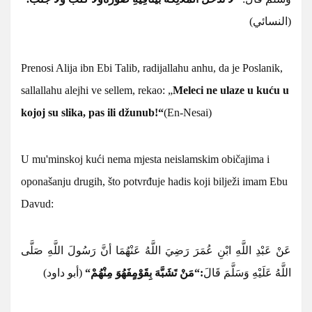
(النسائي)
Prenosi Alija ibn Ebi Talib,
radijallahu anhu, da je Poslanik,
sallallahu alejhi ve sellem, rekao:
„
Meleci ne ulaze u kuću u
kojoj su slika, pas ili džunub!“
(En-Nesai)
U mu'minskoj kući nema mjesta neislamskim običajima i
oponašanju drugih, što potvrđuje hadis koji bilježi imam Ebu
Davud:
عَنْ عَبْدِ اللَّهِ ابْنِ عُمَرَ رَضِيَ اللَّهُ عَنْهُمَا أنَّ رَسُولَ اللَّهِ صَلَّى
(أبو داود)
“
فَهُوَ مِنْهُمْ
“مَنْ تَشَبَّهَ بِقَوْمٍ
:
اللَّهُ عَلَيْهِ وَسَلَّمَ قَالَ