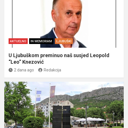
AKTUELNO
IN MEMORIAM
LJUBUŠKI
U Ljubuškom preminuo naš susjed Leopold
“Leo” Knezović
2 dana ago
Redakcija