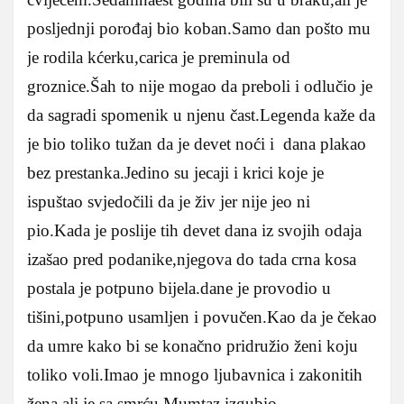
posljednji porođaj bio koban.Samo dan pošto mu
je rodila kćerku,carica je preminula od
groznice.Šah to nije mogao da preboli i odlučio je
da sagradi spomenik u njenu čast.Legenda kaže da
je bio toliko tužan da je devet noći i dana plakao
bez prestanka.Jedino su jecaji i krici koje je
ispuštao svjedočili da je živ jer nije jeo ni
pio.Kada je poslije tih devet dana iz svojih odaja
izašao pred podanike,njegova do tada crna kosa
postala je potpuno bijela.dane je provodio u
tišini,potpuno usamljen i povučen.Kao da je čekao
da umre kako bi se konačno pridružio ženi koju
toliko voli.Imao je mnogo ljubavnica i zakonitih
žena,ali je sa smrću Mumtaz izgubio