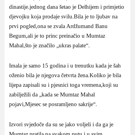
dinastije.jednog dana šetao je Delhijem i primjetio
djevojku koja prodaje svilu.Bila je to ljubav na
prvi pogled,ona se zvala Ardžumand Banu
Begum,ali je to princ preinačio u Mumtaz
Mahal,što je značilo „ukras palate“.
Imala je samo 15 godina i u trenutku kada je šah
oženio bila je njegova četvrta žena.Koliko je bila
lijepa zapisali su i pjesnici toga vremena,koji su
zabilježili da „kada se Mumtaz Mahal
pojavi,Mjesec se posramljeno sakrije“.
Izvori svjedoče da su se jako voljeli i da ga je
Mumtaz pratila na svakom putu i u svim