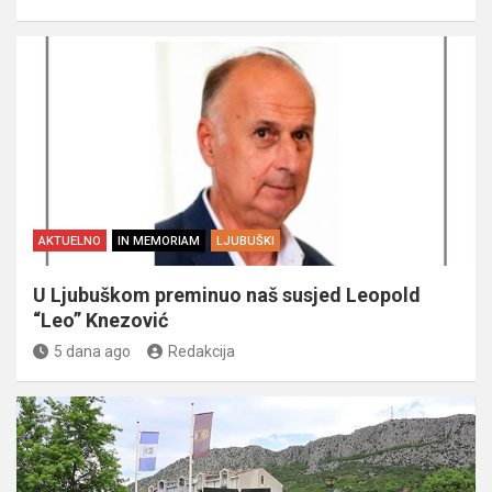
AKTUELNO
IN MEMORIAM
LJUBUŠKI
U Ljubuškom preminuo naš susjed Leopold
“Leo” Knezović
5 dana ago
Redakcija