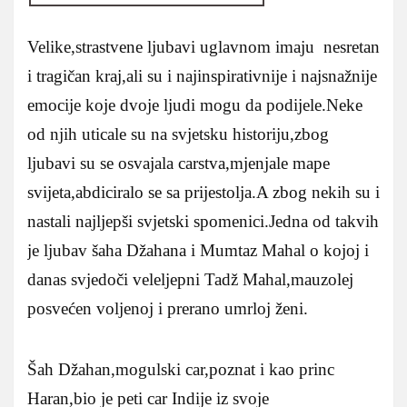
Velike,strastvene ljubavi uglavnom imaju nesretan
i tragičan kraj,ali su i najinspirativnije i najsnažnije
emocije koje dvoje ljudi mogu da podijele.Neke
od njih uticale su na svjetsku historiju,zbog
ljubavi su se osvajala carstva,mjenjale mape
svijeta,abdiciralo se sa prijestolja.A zbog nekih su i
nastali najljepši svjetski spomenici.Jedna od takvih
je ljubav šaha Džahana i Mumtaz Mahal o kojoj i
danas svjedoči veleljepni Tadž Mahal,mauzolej
posvećen voljenoj i prerano umrloj ženi.
Šah Džahan,mogulski car,poznat i kao princ
Haran,bio je peti car Indije iz svoje