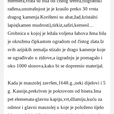
mermera,vrata su bila od čistog srebra,filigranski
rađena,unutrašnjost je je krasilo preko 30 vrsta
dragog kamenja.Korišteni su ahat,žad,kristalni
lapis(kamen mudrosti),tirkiz,safiri,kerneol…
Grobnica u kojoj je ležala voljena šahova žena bila
je okružena čipkastom ogradom od čistog zlata.Iz
svih azijskih zemalja stizalo je drago kamenje koje
se ugrađivalo u zidove,a izgradnju je pomagalo i
oko 1000 slonova,kako bi se dopremio materijal.
Kada je mauzolej završen,1648.g.,neki dijelovi i 5
g. Kasnije,prekriven je pokrovom od bisera.Ima
pet elemenata-glavnu kapiju,vrt,džamiju,kuću za
odmor i glavni mauzolej u koje je položeno tijelo