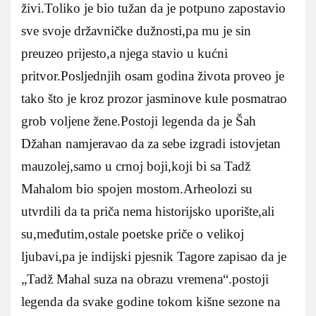
živi.Toliko je bio tužan da je potpuno zapostavio
sve svoje državničke dužnosti,pa mu je sin
preuzeo prijesto,a njega stavio u kućni
pritvor.Posljednjih osam godina života proveo je
tako što je kroz prozor jasminove kule posmatrao
grob voljene žene.Postoji legenda da je Šah
Džahan namjeravao da za sebe izgradi istovjetan
mauzolej,samo u crnoj boji,koji bi sa Tadž
Mahalom bio spojen mostom.Arheolozi su
utvrdili da ta priča nema historijsko uporište,ali
su,međutim,ostale poetske priče o velikoj
ljubavi,pa je indijski pjesnik Tagore zapisao da je
„Tadž Mahal suza na obrazu vremena“.postoji
legenda da svake godine tokom kišne sezone na