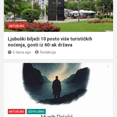
AKTUELNO
Ljubuški bilježi 10 posto više turističkih
noćenja, gosti iz 60-ak država
6 dana ago
Redakcija
AKTUELNO
IZDVOJENO