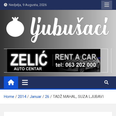
Skip
Nedjelja, 9 Augusta, 2026
to
content
Ljubušaci
Svom voljenom gradu
Home
2014
Januar
26
TADŽ MAHAL, SUZA LJUBAVI