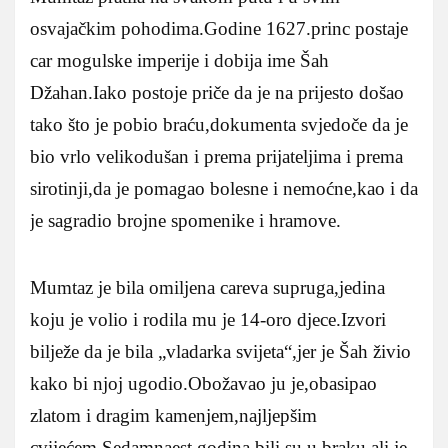
osvajačkim pohodima.Godine 1627.princ postaje
car mogulske imperije i dobija ime Šah
Džahan.Iako postoje priče da je na prijesto došao
tako što je pobio braću,dokumenta svjedoče da je
bio vrlo velikodušan i prema prijateljima i prema
sirotinji,da je pomagao bolesne i nemoćne,kao i da
je sagradio brojne spomenike i hramove.
Mumtaz je bila omiljena careva supruga,jedina
koju je volio i rodila mu je 14-oro djece.Izvori
bilježe da je bila „vladarka svijeta“,jer je Šah živio
kako bi njoj ugodio.Obožavao ju je,obasipao
zlatom i dragim kamenjem,najljepšim
cvijećem.Sedamnaest godina bili su u braku,ali je