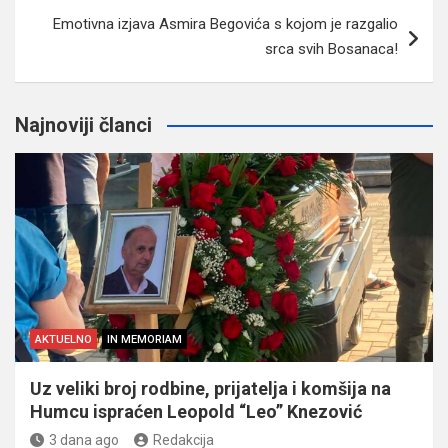
Emotivna izjava Asmira Begovića s kojom je razgalio
srca svih Bosanaca!
Najnoviji članci
AKTUELNO
IN MEMORIAM
Uz veliki broj rodbine, prijatelja i komšija na
Humcu ispraćen Leopold “Leo” Knezović
3 dana ago
Redakcija