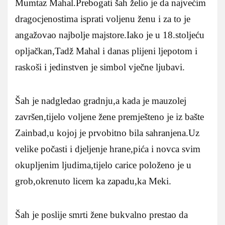
Mumtaz Mahal.Prebogati šah želio je da najvećim
dragocjenostima isprati voljenu ženu i za to je
angažovao najbolje majstore.Iako je u 18.stoljeću
opljačkan,Tadž Mahal i danas plijeni ljepotom i
raskoši i jedinstven je simbol vječne ljubavi.
Šah je nadgledao gradnju,a kada je mauzolej
završen,tijelo voljene žene premješteno je iz bašte
Zainbad,u kojoj je prvobitno bila sahranjena.Uz
velike počasti i djeljenje hrane,pića i novca svim
okupljenim ljudima,tijelo carice položeno je u
grob,okrenuto licem ka zapadu,ka Meki.
Šah je poslije smrti žene bukvalno prestao da