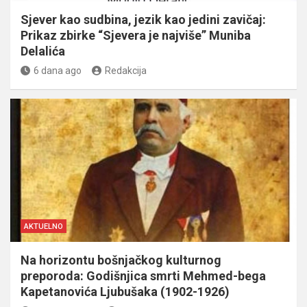
Sjever kao sudbina, jezik kao jedini zavičaj:
Prikaz zbirke “Sjevera je najviše” Muniba
Delalića
6 dana ago
Redakcija
AKTUELNO
Na horizontu bošnjačkog kulturnog
preporoda: Godišnjica smrti Mehmed-bega
Kapetanovića Ljubušaka (1902-1926)