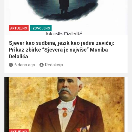
AKTUELNO
IZDVOJENO
Sjever kao sudbina, jezik kao jedini zavičaj:
Prikaz zbirke “Sjevera je najviše” Muniba
Delalića
6 dana ago
Redakcija
AKTUELNO