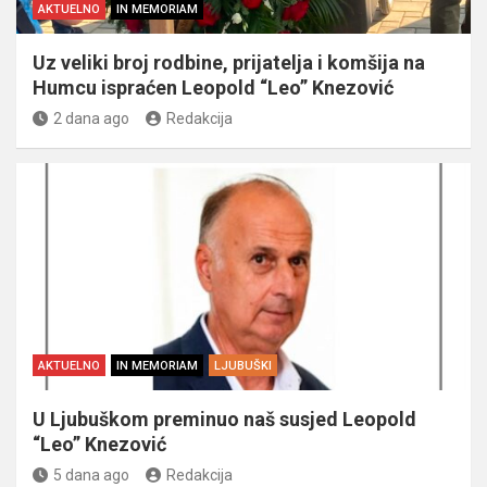
AKTUELNO
IN MEMORIAM
Uz veliki broj rodbine, prijatelja i komšija na
Humcu ispraćen Leopold “Leo” Knezović
2 dana ago
Redakcija
AKTUELNO
IN MEMORIAM
LJUBUŠKI
U Ljubuškom preminuo naš susjed Leopold
“Leo” Knezović
5 dana ago
Redakcija