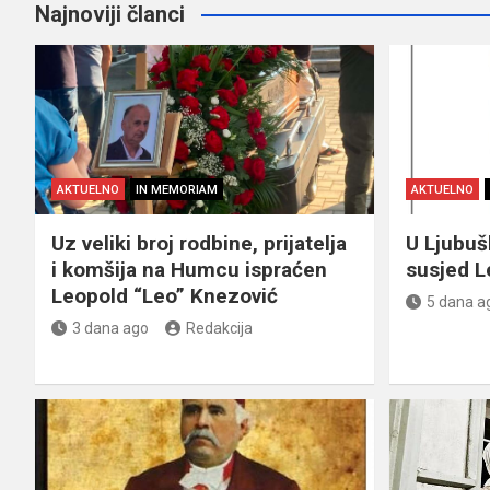
Najnoviji članci
AKTUELNO
IN MEMORIAM
AKTUELNO
Uz veliki broj rodbine, prijatelja
U Ljubu
i komšija na Humcu ispraćen
susjed L
Leopold “Leo” Knezović
5 dana a
3 dana ago
Redakcija