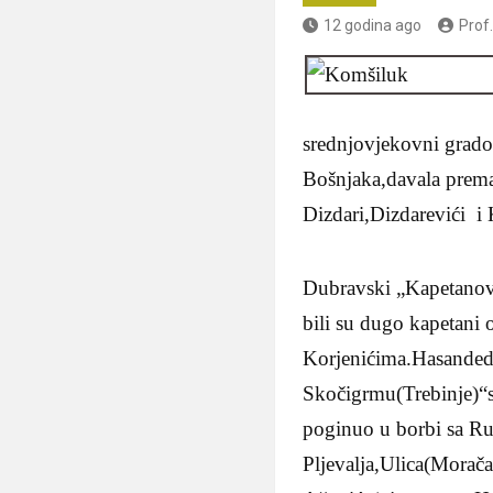
12 godina ago
Prof
srednjovjekovni gradov
Bošnjaka,davala prema 
Dizdari,Dizdarevići i 
Dubravski „Kapetanović
bili su dugo kapetani 
Korjenićima.Hasanded
Skočigrmu(Trebinje)“s
poginuo u borbi sa Rus
Pljevalja,Ulica(Morač