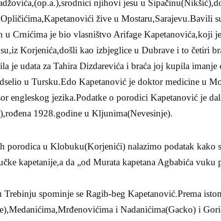
žovića,(op.a.),srodnici njihovi jesu u Šipačinu(Nikšić),do
Opličićima,Kapetanovići žive u Mostaru,Sarajevu.Bavili s
u Crnićima je bio vlasništvo Arifage Kapetanovića,koji je
u,iz Korjenića,došli kao izbjeglice u Dubrave i to četiri b
bila je udata za Tahira Dizdarevića i braća joj kupila imanj
odselio u Tursku.Edo Kapetanović je doktor medicine u Mos
or engleskog jezika.Podatke o porodici Kapetanović je dal
),rođena 1928.godine u Kljunima(Nevesinje).
 porodica u Klobuku(Korjenići) nalazimo podatak kako su
bučke kapetanije,a da „od Murata kapetana Agbabića vuku p
u Trebinju spominje se Ragib-beg Kapetanović.Prema isto
je),Medanićima,Mrđenovićima i Nadanićima(Gacko) i Goric