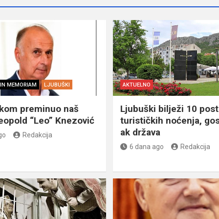
IN MEMORIAM
LJUBUŠKI
AKTUELNO
škom preminuo naš
Ljubuški bilježi 10 post
eopold “Leo” Knezović
turističkih noćenja, gos
ak država
go
Redakcija
6 dana ago
Redakcija