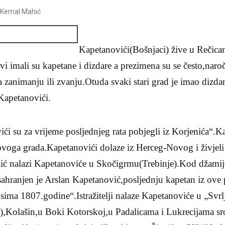
.Kemal Mahić
Kapetanovići(Bošnjaci) žive u Rečica
i imali su kapetane i dizdare a prezimena su se često,naro
zanimanju ili zvanju.Otuda svaki stari grad je imao dizdar
Kapetanovići.
i su za vrijeme posljednjeg rata pobjegli iz Korjenića“.Ka
ovoga grada.Kapetanovići dolaze iz Herceg-Novog i živjeli
ić nalazi Kapetanoviće u Skočigrmu(Trebinje).Kod džamij
ahranjen je Arslan Kapetanović,posljednju kapetan iz ove p
ima 1807.godine“.Istražitelji nalaze Kapetanoviće u „Svrl
a),Kolašin,u Boki Kotorskoj,u Padalicama i Lukrecijama sr