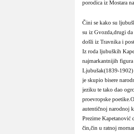
porodica iz Mostara 
Čini se kako su ljubu
su iz Gvozda,drugi da 
došli iz Travnika i pos
Iz roda ljubuških Ka
najmarkantnijih figur
Ljubušak(1839-1902) r
je skupio bisere narod
jeziku te tako dao ogr
proevropske poetike.O
autentičnoj narodnoj ku
Prezime Kapetanović dol
čin,čin u ratnoj mornar