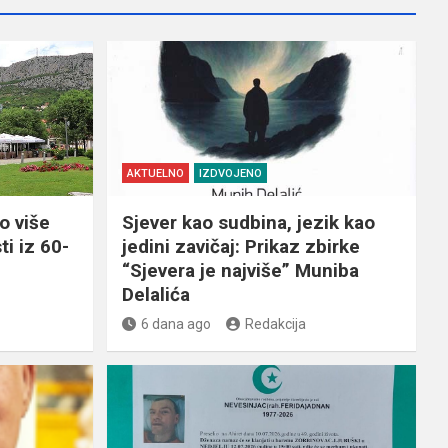
AKTUELNO
IZDVOJENO
o više
Sjever kao sudbina, jezik kao
ti iz 60-
jedini zavičaj: Prikaz zbirke
“Sjevera je najviše” Muniba
Delalića
6 dana ago
Redakcija