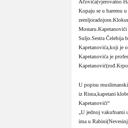
Ačovića(vjerovatno Had
Kopaju se u haremu u 
zemljoradnjom.Klokun 
Mostaru.Kapetanovići s
Suljo.Sestra Čelebija 
Kapetanovića,koji je 
Kapetanovića je profes
Kapetanović(rođ.Krpo
U popisu muslimanskih
iz Risna,kapetani klo
Kapetanovići“
„U jednoj vakufnami 
ima u Rabini(Nevesin