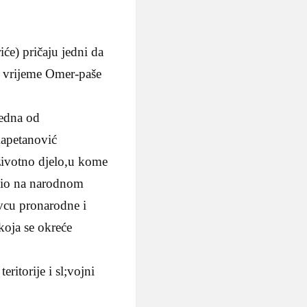
će) pričaju jedni da
za vrijeme Omer-paše
jedna od
Kapetanović
životno djelo,u kome
avio na narodnom
avcu pronarodne i
koja se okreće
ritorije i sl;vojni