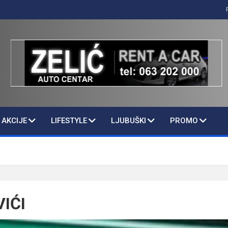
AKCIJE
LIFESTYLE
LJUBUŠKI
PROMO
IĆI