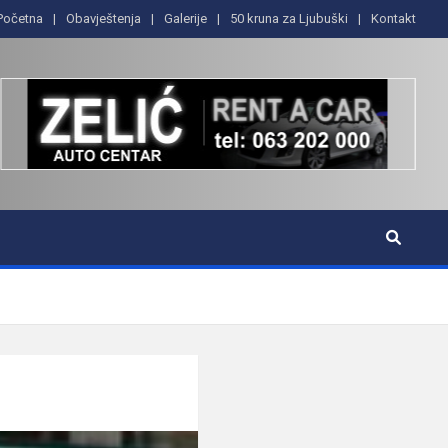
Početna
Obavještenja
Galerije
50 kruna za Ljubuški
Kontakt