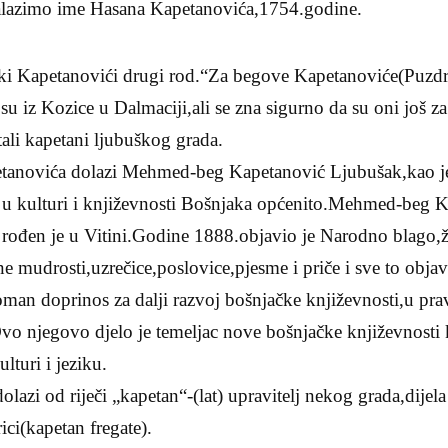
nalazimo ime Hasana Kapetanovića,1754.godine.
ški Kapetanovići drugi rod.“Za begove Kapetanoviće(Puzdri
su iz Kozice u Dalmaciji,ali se zna sigurno da su oni još 
tali kapetani ljubuškog grada.
petanovića dolazi Mehmed-beg Kapetanović Ljubušak,kao 
a u kulturi i književnosti Bošnjaka općenito.Mehmed-beg 
ođen je u Vitini.Godine 1888.objavio je Narodno blago,
ne mudrosti,uzrečice,poslovice,pjesme i priče i sve to obj
oman doprinos za dalji razvoj bošnjačke književnosti,u pr
vo njegovo djelo je temeljac nove bošnjačke književnosti 
lturi i jeziku.
azi od riječi „kapetan“-(lat) upravitelj nekog grada,dijela te
ici(kapetan fregate).