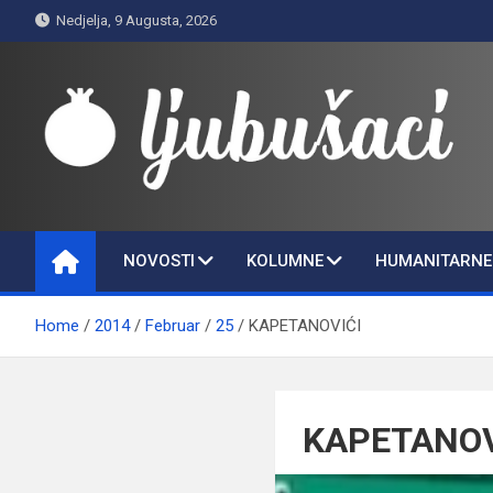
Skip
Nedjelja, 9 Augusta, 2026
to
content
Ljubušaci
Svom voljenom gradu
NOVOSTI
KOLUMNE
HUMANITARNE 
Home
2014
Februar
25
KAPETANOVIĆI
KAPETANOV