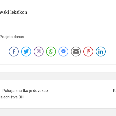
avski leksikon
 Posjeta danas
: Policija zna tko je dovezao
R
dsjedništva BiH