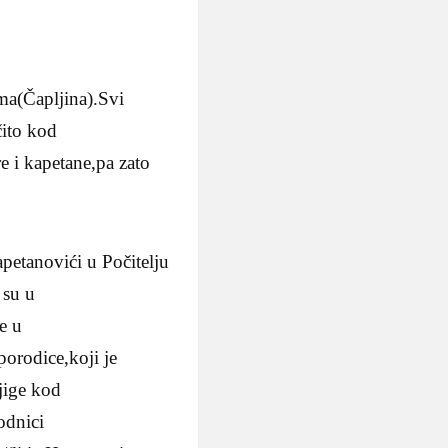
ma(Čapljina).Svi
čito kod
e i kapetane,pa zato
petanovići u Počitelju
 su u
e u
orodice,koji je
jige kod
odnici