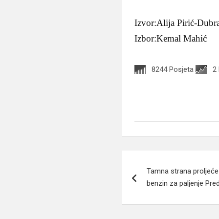
Izvor:Alija Pirić-Dubr
Izbor:Kemal Mahić
8244 Posjeta
2
Navigacija
Tamna strana proljeće 
članaka
benzin za paljenje Pre