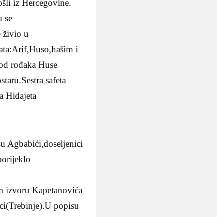
šli iz Hercegovine.
u se
 živio u
rata:Arif,Huso,hašim i
e od rođaka Huse
taru.Sestra safeta
a Hidajeta
 Agbabići,doseljenici
orijeklo
m izvoru Kapetanovića
i(Trebinje).U popisu