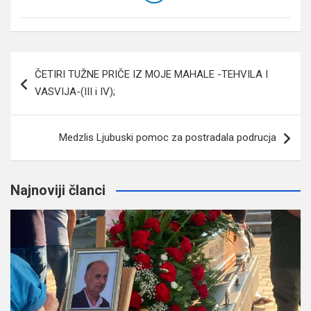
Navigacija
ČETIRI TUŽNE PRIČE IZ MOJE MAHALE -TEHVILA I
članaka
VASVIJA-(III i IV);
Medzlis Ljubuski pomoc za postradala podrucja
Najnoviji članci