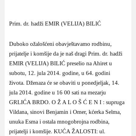
Prim. dr. hadži EMIR (VELIJA) BILIĆ
Duboko ožalošćeni obavještavamo rodbinu,
prijatelje i komšije da je naš dragi Prim. dr. hadži
EMIR (VELIJA) BILIĆ preselio na Ahiret u
subotu, 12. jula 2014. godine, u 64. godini
života. Dženaza će se obaviti u ponedjeljak, 14.
jula 2014. godine u 16 00 sati na mezarju
GRLIĆA BRDO. O Ž A L O Š Ć E N I : supruga
Vildana, sinovi Benjamin i Omer, kćerka Selma,
unuka Esma i ostala mnogobrojna rodbina,
prijatelji i komšije. KUĆA ŽALOSTI: ul.