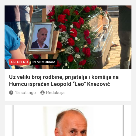
AKTUELNO
IN MEMORIAM
Uz veliki broj rodbine, prijatelja i komšija na
Humcu ispraćen Leopold “Leo” Knezović
15 sati ago
Redakcija