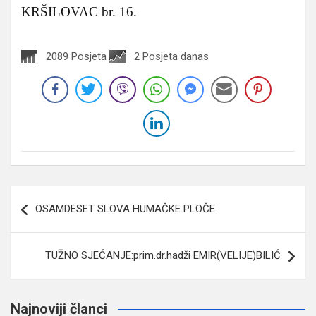
KRŠILOVAC br. 16.
2089 Posjeta
2 Posjeta danas
Navigacija
OSAMDESET SLOVA HUMAČKE PLOČE
članaka
TUŽNO SJEĆANJE:prim.dr.hadži EMIR(VELIJE)BILIĆ
Najnoviji članci