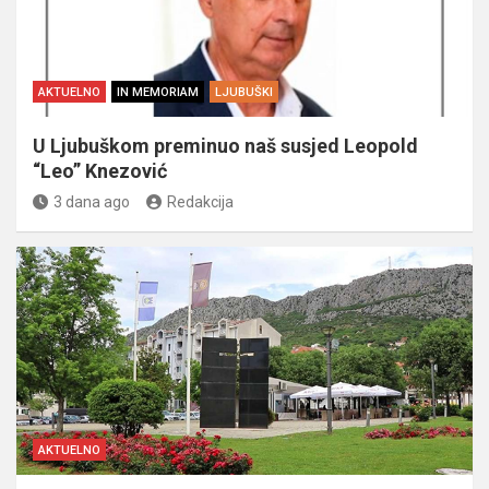
AKTUELNO
IN MEMORIAM
LJUBUŠKI
U Ljubuškom preminuo naš susjed Leopold
“Leo” Knezović
3 dana ago
Redakcija
AKTUELNO