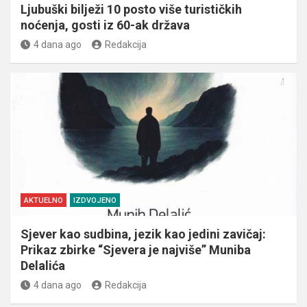
Ljubuški bilježi 10 posto više turističkih
noćenja, gosti iz 60-ak država
4 dana ago
Redakcija
AKTUELNO
IZDVOJENO
Sjever kao sudbina, jezik kao jedini zavičaj:
Prikaz zbirke “Sjevera je najviše” Muniba
Delalića
4 dana ago
Redakcija